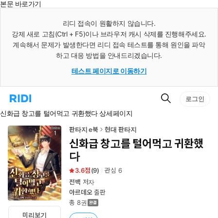
본문 바로가기
인
스
리디 접속이 원활하지 않습니다.
턴
강제 새로 고침(Ctrl + F5)이나 브라우저 캐시 삭제를 진행해주세요.
트
검
계속해서 문제가 발생한다면 리디 접속 테스트를 통해 원인을 파악
색
하고 대응 방법을 안내드리겠습니다.
테스트 페이지로 이동하기
검
리
로그인
색
디
신화급 창고를 털어먹고 귀환했다 상세페이지
홈
으
로
판타지 e북
현대 판타지
이
신화급 창고를 털어먹고 귀환했
동
다
3.6
(
9
)
관심
6
전백
저자
아르데오
출판
총 8권
미리보기