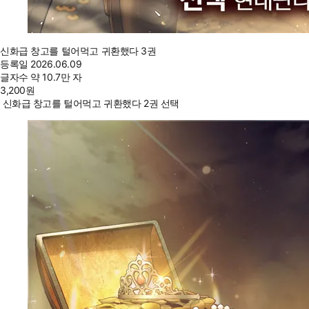
신화급 창고를 털어먹고 귀환했다 3권
등록일
2026.06.09
글자수
약 10.7만 자
3,200
원
신화급 창고를 털어먹고 귀환했다 2권 선택