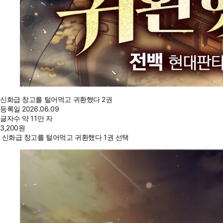
신화급 창고를 털어먹고 귀환했다 2권
등록일
2026.06.09
글자수
약 11만 자
3,200
원
신화급 창고를 털어먹고 귀환했다 1권 선택