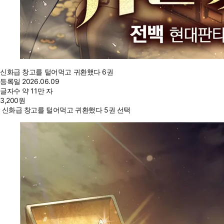
신화급 창고를 털어먹고 귀환했다 6권
등록일
2026.06.09
글자수
약 11만 자
3,200
원
신화급 창고를 털어먹고 귀환했다 5권 선택