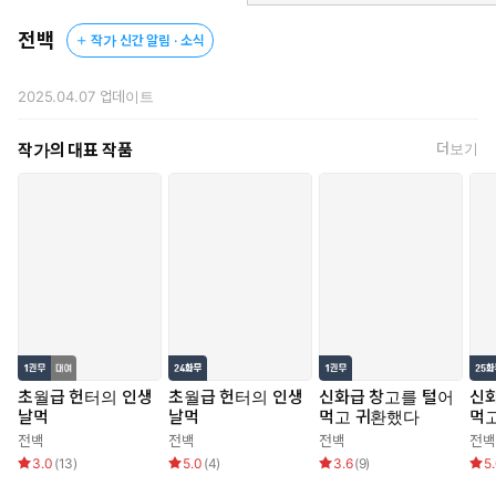
전백
작가 신간 알림 · 소식
2025.04.07
업데이트
작가의 대표 작품
더보기
초월급 헌터의 인생
초월급 헌터의 인생
신화급 창고를 털어
신
날먹
날먹
먹고 귀환했다
먹
전백
전백
전백
전백
3.0
(
13
)
5.0
(
4
)
3.6
(
9
)
5