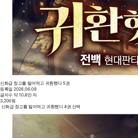
신화급 창고를 털어먹고 귀환했다 5권
등록일
2026.06.09
글자수
약 10.8만 자
3,200
원
신화급 창고를 털어먹고 귀환했다 4권 선택