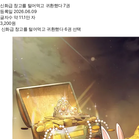
신화급 창고를 털어먹고 귀환했다 7권
등록일
2026.06.09
글자수
약 11.1만 자
3,200
원
신화급 창고를 털어먹고 귀환했다 6권 선택