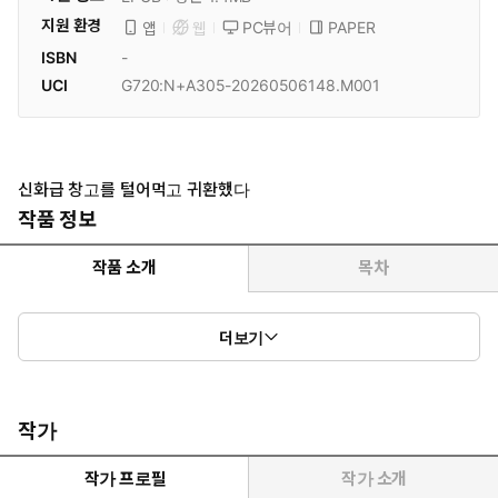
지원 환경
PC뷰어
PAPER
앱
웹
ISBN
-
UCI
G720:N+A305-20260506148.M001
신화급 창고를 털어먹고 귀환했다
작품 정보
작품 소개
목차
종결급 아이템과 영약들이 넘쳐난다.
더보기
이제부턴 인생 역전이다.
작가
작가 프로필
작가 소개