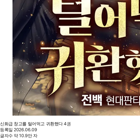
신화급 창고를 털어먹고 귀환했다 4권
등록일
2026.06.09
글자수
약 10.9만 자