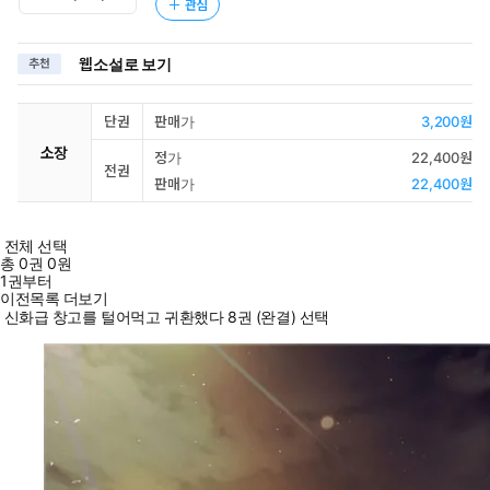
관심
웹소설로 보기
추천
단권
판매가
3,200원
소장
정가
22,400원
전권
판매가
22,400원
전체 선택
총
0
권
0원
1권부터
이전목록 더보기
신화급 창고를 털어먹고 귀환했다 8권 (완결) 선택