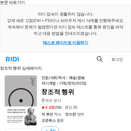
본문 바로가기
인
스
리디 접속이 원활하지 않습니다.
턴
강제 새로 고침(Ctrl + F5)이나 브라우저 캐시 삭제를 진행해주세요.
트
검
계속해서 문제가 발생한다면 리디 접속 테스트를 통해 원인을 파악
색
하고 대응 방법을 안내드리겠습니다.
테스트 페이지로 이동하기
검
리
로그인
색
디
창조적 행위 상세페이지
홈
으
로
인문/사회/역사
예술/문화
이
자기계발
기획/창의/리더십
동
창조적 행위
존재의 방식
4.6
(
19
)
관심
95
릭 루빈
저자
정지현
번역
코쿤북스
출판
관심