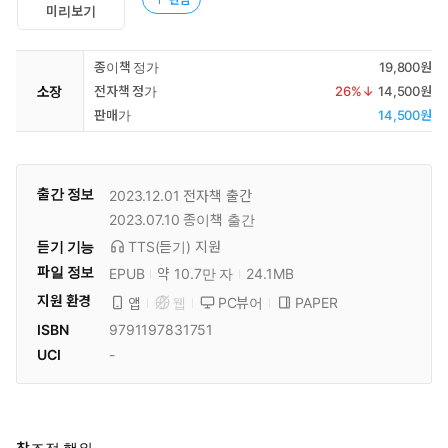
미리보기
종이책 정가
19,800원
소장
전자책 정가
26
%↓
14,500원
판매가
14,500원
출간 정보
2023.12.01
전자책 출간
2023.07.10
종이책 출간
듣기 기능
TTS(듣기)
지원
파일 정보
EPUB
약 10.7만 자
24.1MB
지원 환경
PC뷰어
PAPER
앱
웹
ISBN
9791197831751
UCI
-