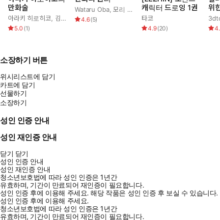
만화술
캐릭터 드로잉 1권
위한
생의 지혜를 빛나는 글로 증류해냄으로써, 우리 모두에게 기쁨과
Wataru Oba
,
모리 카오루
,
이리에 아키
감 
아라키 히로히코
,
김부장
타코
초월의 순간을 창조할 힘을 부여한다.
4.6
(
5
)
: 
5.0
(
1
)
4.9
(
20
)
4
& 
소장하기 버튼
위시리스트에 담기
카트에 담기
선물하기
소장하기
성인 인증 안내
성인 재인증 안내
닫기
닫기
성인 인증 안내
성인 재인증 안내
청소년보호법에 따라 성인 인증은 1년간
유효하며, 기간이 만료되어 재인증이 필요합니다.
성인 인증 후에 이용해 주세요.
해당 작품은 성인 인증 후 보실 수 있습니다.
성인 인증 후에 이용해 주세요.
청소년보호법에 따라 성인 인증은 1년간
유효하며, 기간이 만료되어 재인증이 필요합니다.