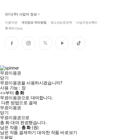
리디(주) 사업자 정보
이용약관
개인정보 처리방침
청소년보호정책
사업자정보확인
©
RIDI Corp.
페
인
트
유
틱
이
스
위
튜
톡
스
타
터
브
북
그
램
무료이용권
닫기
무료이용권을 사용하시겠습니까?
사용 가능 :
장
<
>부터
총
화
무료이용권으로 대여합니다.
다른 방법으로 결제
무료이용권
닫기
무료이용권으로
총
화
대여 완료했습니다.
남은 작품 :
총
화
(
원)
남은 작품 결제하기
대여한 작품 바로보기
도움말