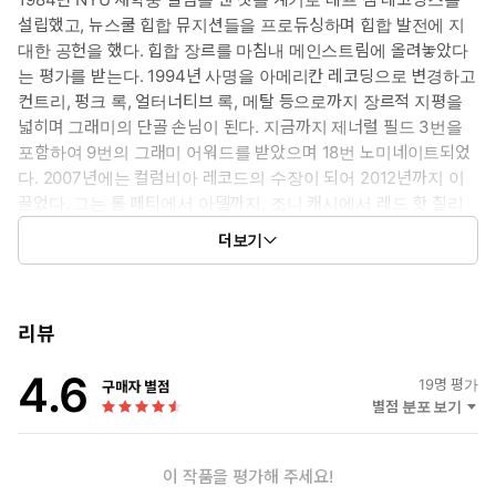
설립했고, 뉴스쿨 힙합 뮤지션들을 프로듀싱하며 힙합 발전에 지
대한 공헌을 했다. 힙합 장르를 마침내 메인스트림에 올려놓았다
는 평가를 받는다. 1994년 사명을 아메리칸 레코딩으로 변경하고
컨트리, 펑크 록, 얼터너티브 록, 메탈 등으로까지 장르적 지평을
넓히며 그래미의 단골 손님이 된다. 지금까지 제너럴 필드 3번을
포함하여 9번의 그래미 어워드를 받았으며 18번 노미네이트되었
다. 2007년에는 컬럼비아 레코드의 수장이 되어 2012년까지 이
끌었다. 그는 톰 페티에서 아델까지, 조니 캐시에서 레드 핫 칠리
페퍼스까지, 비스티 보이즈에서 슬레이어까지, 카니예 웨스트에
더보기
서 스트로크까지, 시스템 오브 어 다운에서 JAY-Z까지 여러 장르
의 아티스트들과 협업했다. 지금까지 빌보드 앨범 차트 10위 안에
올린 앨범만 40장 이상이다. 미국음반산업협회(RIAA) 인증 플래
티넘 앨범(1백만 장 이상)은 셀 수 없고, 특히 2012년 아델의 21은
리뷰
2010년대 앨범으로는 최초로 다이아몬드 인증(1천만 장 이상)을 받
4.6
았다. 가장 최근에는 2021년에 스트록스의 정규 6집으로 그래미 최
19
명 평가
구매자 별점
우수 록 앨범상을 수상했다.
별점 분포 보기
예술성과 상업성을 한꺼번에 움켜쥔 재능 넘치는 프로듀서이자
영감 넘치는 구루(guru)로서 널리 인정받고 있다. 『창조적 행위』
이 작품을 평가해 주세요!
는 그의 첫 책이다.