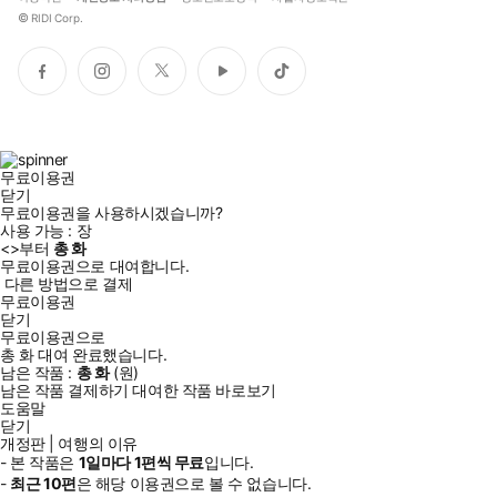
©
RIDI Corp.
페
인
트
유
틱
이
스
위
튜
톡
스
타
터
브
북
그
램
무료이용권
닫기
무료이용권을 사용하시겠습니까?
사용 가능 :
장
<
>부터
총
화
무료이용권으로 대여합니다.
다른 방법으로 결제
무료이용권
닫기
무료이용권으로
총
화
대여 완료했습니다.
남은 작품 :
총
화
(
원)
남은 작품 결제하기
대여한 작품 바로보기
도움말
닫기
개정판 | 여행의 이유
- 본 작품은
1일
마다
1
편씩 무료
입니다.
-
최근
10편
은 해당 이용권으로 볼 수 없습니다.