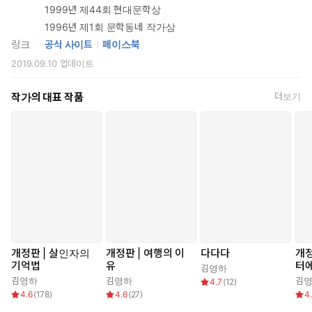
인생의 난제들에 포위당했다고 느낄 때,
1999년 제44회 현대문학상
그리하여 언제나, 우리는 여행을 소망한다
1996년 제1회 문학동네 작가상
링크
공식 사이트
페이스북
「여행이 불가능한 시대의 여행법」에 이어지는 글 「추방과 멀
2019.09.10
업데이트
미」는 2005년, 작가가 집필을 위한 중국 체류 계획을 세우고 중국
으로 떠났으나 입국을 거부당하고 추방당했던 일화로 시작한다. 흔
작가의 대표 작품
더보기
치 않은 경험인 추방으로부터 뻗어나가는 작가의 이야기는, 여행의
목적에 대한 질문으로 이어진다. 누군가에게 여행의 목적은 일상으
로부터 벗어난 휴식일 것이고 또다른 누군가에게는 새로운 경험과
깨달음일 것이다. 그러나 여행에는 늘 예측하지 못한 변수가 생겨나
기 마련이고, 이는 행로를 바꾸고 어떤 경우엔 삶의 향방까지 바꾸
기도 한다. 애초 품었던 여행의 목적이 우연한 사건들로 미묘하게
수정되거나 예기치 못한 무언가를 대신 얻게 되는 경험, 작가는 이
것이 이야기의 가장 오래된 형식인 여행기가 지닌 기본 구조이며
인생의 행로와도 닮았기에 사람들은 아주 오랜 옛날부터 모험 소설
과 여행기를 좋아해왔다고 말한다.
개정판 | 살인자의
개정판 | 여행의 이
다다다
개정
이어지는 「상처를 몽땅 흡수한 물건들로부터 달아나기」는 제목이
기억법
유
터에
김영하
암시하듯, 일상과 가족, 인간관계에서 오는 상처와 피로로부터 도망
어
김영하
김영하
김
4.7
(
12
)
치듯 떠나는 여행에 관해 다룬다. 집안 벽지의 오래된 얼룩처럼 마음
4.6
(
178
)
4.6
(
27
)
4
의 상처는 손쉽게 치유되어 없던 일처럼 아물지는 않지만, 여행은 불