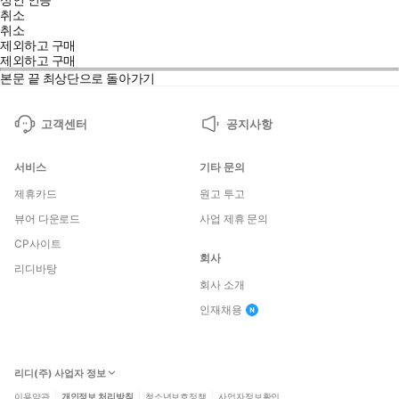
취소
취소
제외하고 구매
제외하고 구매
본문 끝
최상단으로 돌아가기
고객센터
공지사항
서비스
기타 문의
제휴카드
원고 투고
뷰어 다운로드
사업 제휴 문의
CP사이트
회사
리디바탕
회사 소개
인재채용
리디(주) 사업자 정보
이용약관
개인정보 처리방침
청소년보호정책
사업자정보확인