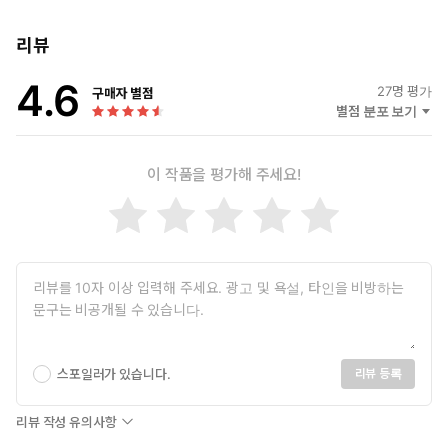
현듯이 그에 맞설 힘을 부여해주기도 한다.
리뷰
풀리지 않는 삶의 난제들과 맞서기도 해야겠지만, 가끔은 달아나
4.6
는 것도 필요하다. 중국의 고대 병법서 『삼십육계』의 마지막
27
명 평가
구매자 별점
부분은 「패전계」로 적의 힘이 강하고 나의 힘은 약할 때의 방
별점 분포 보기
책이 담겨 있다. 서른여섯 개 계책 중에 서른여섯번째, 즉 마지막
계책은 ‘주위상走爲上’으로, 불리할 때는 달아나 후일을 도모하라
이 작품을 평가해 주세요!
는 것이다. 흔히 ‘삼십육계 줄행랑’이라고 하는 말이 여기서 온 것이
다. (...) 인생의 난제들이 포위하고 위협할 때면 언제나 달아났다.
이제 우리는 칼과 창을 든 적과 싸우는 것이 아니라 보이지 않는 다
른 적, 나의 의지와 기력을 소모시키는, 눈에 보이지 않는 적과 대결
한다. 때로는 내가 강하고, 때로는 적이 강하다. 적의 세력이 나를
압도할 때는 이길 방법이 없다. 그럴 때는 삼십육계의 마지막 계책
을 써야 한다. _본문 93쪽
여행은 과거에 대한 후회와 아직 오지 않은 미래에 대한 불안으로부
스포일러가 있습니다.
리뷰 등록
터 우리를 지켜주는 힘이기도 하며(「오직 현재」), 인류의 오랜 속
성이기도 하다. 철학자 가브리엘 마르셀은 인류를 호모 비아토르
리뷰 작성 유의사항
Homo Viator, 즉 여행하는 인간으로 정의하기도 했다(「여행하