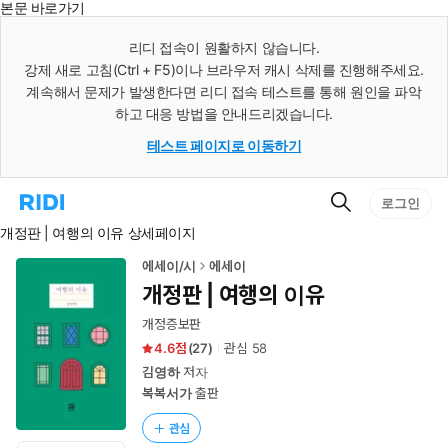
본문 바로가기
인
스
리디 접속이 원활하지 않습니다.
턴
강제 새로 고침(Ctrl + F5)이나 브라우저 캐시 삭제를 진행해주세요.
트
검
계속해서 문제가 발생한다면 리디 접속 테스트를 통해 원인을 파악
색
하고 대응 방법을 안내드리겠습니다.
테스트 페이지로 이동하기
검
리
로그인
색
디
개정판 | 여행의 이유 상세페이지
홈
으
로
에세이/시
에세이
이
개정판 | 여행의 이유
동
개정증보판
4.6
(
27
)
관심
58
김영하
저자
복복서가
출판
관심