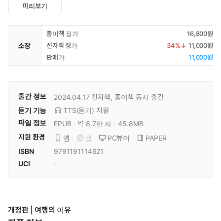
미리보기
종이책 정가
16,800원
소장
전자책 정가
34
%↓
11,000원
판매가
11,000원
출간 정보
2024.04.17
전자책, 종이책 동시 출간
듣기 기능
TTS(듣기)
지원
파일 정보
EPUB
약 8.7만 자
45.8MB
지원 환경
PC뷰어
PAPER
앱
웹
ISBN
9791191114621
UCI
-
개정판 | 여행의 이유