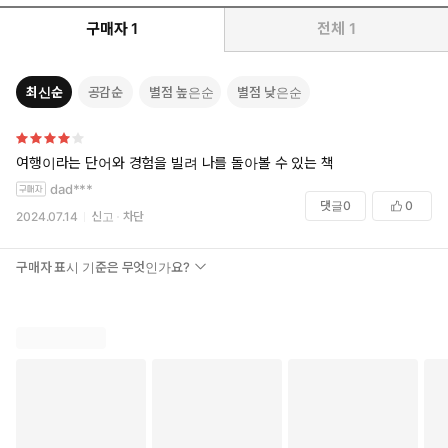
는 인간, 호모 비아토르」). 앉은 자리에서 모든 정보에 접속 가
구매자
1
전체
1
능한 현대에 이르러서도 ‘오버투어리즘’이라는 말이 생겨날 정도
로 여행 인구는 멈출 기색 없이 증가하고 있다. 왜일까. 우리는
왜 끊임없이 여행을 갈망하는가. 일상의 장소를 벗어나 생생하고
최신순
공감순
별점 높은순
별점 낮은순
색다른 모험을 겪길 바라는 욕망, 여러 가지 일들로 번잡해진 머
리를 비우고 먼 곳으로 떠나 홀로 휴식을 취하고픈 간절함은 우
리를 ‘여행하는 인간(호모 비아토르)’으로 만든다.
여행이라는 단어와 경험을 빌려 나를 돌아볼 수 있는 책
dad***
오로지 김영하만이 보여줄 수 있는, 섬세하고도 깊은 사유의 여행
댓글
0
0
2024.07.14
신고
차단
<알아두면 쓸데없는 신비한 잡학사전>에 출연하면서 겪은 독특
한 ‘여행’에 관한 글 「알아두면 쓸데없는 신비한 여행」에서는 김
구매자 표시 기준은 무엇인가요?
영하의 감각적이고도 깊은 사유와 문장이 유감없이 발휘된다. 유
쾌하게만 보이는 예능 프로그램 <알쓸신잡>에 대한 독특한 인문
학적 통찰이 흥미진진할 뿐 아니라, 예측 불가한 방향으로 이야기
를 풀어가는 김영하표 스토리텔링의 힘을 느낄 수 있다.
「그림자를 판 사나이」에서는 공동체로부터 소외되어 떠도는 자들
의 쓸쓸한 숙명과 그로부터 그들이 벗어날 반전이 있는 해법이 담겼
다. 「아폴로 8호에서 보내온 사진」은 여행의 또다른 기쁨인 타지
에서 경험하는 환대에 관한 글이다. 1968년 12월 24일 아폴로 8호