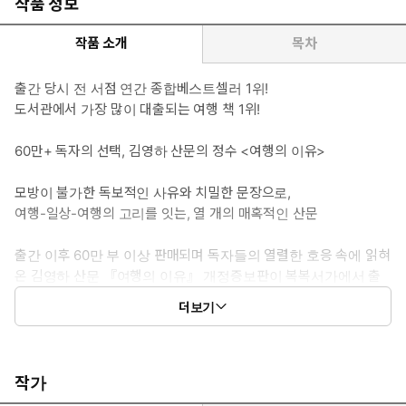
작품 정보
작품 소개
목차
출간 당시 전 서점 연간 종합베스트셀러 1위!
도서관에서 가장 많이 대출되는 여행 책 1위!
60만+ 독자의 선택, 김영하 산문의 정수 <여행의 이유>
모방이 불가한 독보적인 사유와 치밀한 문장으로,
여행-일상-여행의 고리를 잇는, 열 개의 매혹적인 산문
출간 이후 60만 부 이상 판매되며 독자들의 열렬한 호응 속에 읽혀
온 김영하 산문 『여행의 이유』 개정증보판이 복복서가에서 출
간되었다. 코로나 팬데믹 이후 우리의 일상에서 여행이란 과연 어
더보기
떤 것이었는지, 김영하만의 현란하면서도 정밀한 사유의 경로를
통해 비로소 이해해보게 되는 글 「여행이 불가능한 시대의 여행
법」이 추가되며 새롭게 출간된 『여행의 이유』는 김영하 산문
의 정수로 불릴 만하다.
작가
『여행의 이유』는 여행지에서 겪은 이런저런 경험을 풀어내는 여