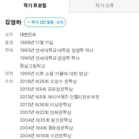
행담이 아니다. 여행을 중심으로 인간과 글쓰기, 타자와 환대, 살아
작가 프로필
작가 소개
간다는 것의 의미로 그 주제가 점차 확장되어가는 사유의 여행기다.
우리가 미처 정리하지 못하고 한쪽에 미뤄둔 여행과 인생에 관한
김영하
작가 신간 알림 · 소식
단상이 작가의 독보적이고 깊은 인문학적 사유를 따라 각기 그 맥락
과 형태를 갖춰가는 독서의 경험은 마치 잊을 수 없는 특별한 여행처
국적
대한민국
럼 강렬하고도 긴 파장을 남긴다. 이는 떠나기 전 여행의 의미와 목
출생
1968년 11월 11일
적을 가다듬기 위해, 혹은 자신이 다녀온 여행이 과연 어떤 것이었
학력
1993년 연세대학교 대학원 경영학 석사
는지 헤아리기 위해 수많은 독자가 『여행의 이유』를 집어드는 이
1990년 연세대학교 경영학 학사
유일 것이다.
잠실고등학교
데뷔
1995년 리뷰 소설 '거울에 대한 명상'
자기 의지를 가지고 낯선 곳에 도착해 몸의 온갖 감각을 열어 그것
수상
2018년 제26회 오영수 문학상
을 느끼는 경험. 한 번이라도 그것을 경험한 이들에게는 일상이 아닌
2015년 제9회 김유정문학상
여행이 인생의 원점이 된다. 일상으로 돌아올 때가 아니라 여행을
2013년 제8회 에이어워즈 인텔리전트부문
시작할 때 마음이 더 편해지는 사람이 있다면 그는 나와 같은 부류
2012년 제36회 이상문학상
의 인간일 것이다. 이번 생은 떠돌면서 살 운명이라는 것. 귀환의 원
점 같은 것은 없다는 것. 이제는 그걸 받아들이기로 한다. _본문
2007년 제22회 만해문학상
252쪽
2004년 제35회 동인문학상
2004년 제4회 황순원문학상
번잡한 일상으로부터 달아나고 싶을 때,
2004년 제16회 이산문학상