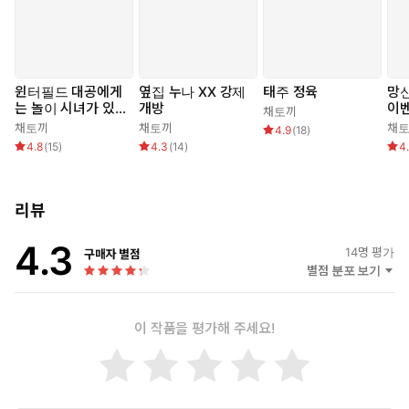
***
“이러고도 다른 남자랑 결혼할 거야? 어?”
윈터필드 대공에게
옆집 누나 XX 강제
태주 정육
망
는 놀이 시녀가 있
개방
이
채토끼
찔퍽! 찔퍽! 찔퍽!
다
채토끼
채토끼
채
4.9
(
18
)
끈적한 액체들이 허리짓에 맞춰 자궁 안에서 출렁거렸다.
4.8
(
15
)
4.3
(
14
)
4
“핫, 하우우웃—! 아, 안 해애, 아앙, 앙! 안, 하께에, 히꾹, 흐앙—!”
리뷰
그는 자궁 내부를 자비 없이 휘젓고 말캉한 벽을 할퀴었다.
제 냄새와 흔적이 그녀의 가장 깊은 곳까지 배어들도록.
4.3
14
명 평가
구매자 별점
그래서 다시는 나를 떠나지 못하도록.
별점 분포 보기
“좋아? 누나 자궁, 헉, 내 좆물로, 가득 찼는데, 어? 좋지?”
“응앗! 옥, 좋, 하악, 좋아, 악—!”
이 작품을 평가해 주세요!