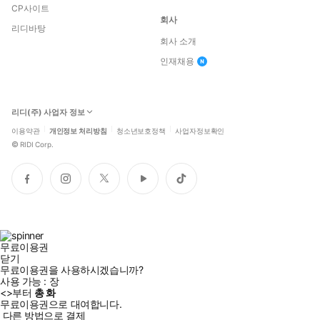
CP사이트
회사
리디바탕
회사 소개
인재채용
리디(주) 사업자 정보
이용약관
개인정보 처리방침
청소년보호정책
사업자정보확인
©
RIDI Corp.
페
인
트
유
틱
이
스
위
튜
톡
스
타
터
브
북
그
램
무료이용권
닫기
무료이용권을 사용하시겠습니까?
사용 가능 :
장
<
>부터
총
화
무료이용권으로 대여합니다.
다른 방법으로 결제