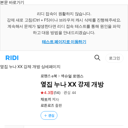
본문 바로가기
인
스
리디 접속이 원활하지 않습니다.
턴
강제 새로 고침(Ctrl + F5)이나 브라우저 캐시 삭제를 진행해주세요.
트
검
계속해서 문제가 발생한다면 리디 접속 테스트를 통해 원인을 파악
색
하고 대응 방법을 안내드리겠습니다.
테스트 페이지로 이동하기
검
리
로그인
색
디
옆집 누나 XX 강제 개방 상세페이지
홈
으
로
로맨스 e북
섹슈얼 로맨스
이
옆집 누나 XX 강제 개방
동
4.3
(
14
)
관심
44
채토끼
저자
로튼로즈
출판
관심