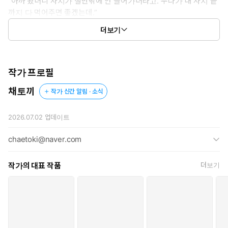
“아까 봤더니 자지가 절반밖에 안 들어가더라고. 누나가 내 자지 끝
까지 다 먹어주면 좋겠는데.”
“…….”
더보기
“이쯤인가. 누나 자궁.”
신혁의 손가락이 희수의 배꼽 아래를 뭉근하게 문질렀다.
주먹만 한 자궁이 자리해 볼록하게 솟아오른 아랫배 부근을
작가 프로필
손바닥으로 덮어 눌러보고는 다시 손끝으로 위치를 가늠한다.
채토끼
작가 신간 알림 · 소식
“여기까지. 내 좆을 자궁까지 넣어서 훨씬 기분 좋게 만들어 줄게.”
2026.07.02
업데이트
그게 무슨…. 무슨 말이지? 자궁까지 넣는다니. 뭐를……?
chaetoki@naver.com
희수가 문장을 채 이해하기도 전, 신혁이 그녀의 턱을 들어 올렸
다.
작가의 대표 작품
더보기
메트로놈의 느릿한 박자와 같은 속도로 그의 숨결이 입술 위에 내려
앉았다.
“누나. 나 따라서 숨 쉬어.”
“후으, 응…!”