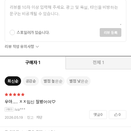
스포일러가 있습니다.
리뷰 등록
리뷰 작성 유의사항
구매자
1
전체
1
최신순
공감순
별점 높은순
별점 낮은순
우아..... ㅈㅈ임신 잘봤어여♡
iva***
댓글
0
0
2026.05.19
신고
차단