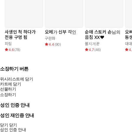
사생인 척 하다가
오메가 신부 각인
순애 스토커 손님의
오빠
전용 구멍 됨
음침 XX❤️
동생
구란화
피림
물지게꾼
대대
4.4
(
90
)
4.6
(
78
)
4.7
(
46
)
4
소장하기 버튼
위시리스트에 담기
카트에 담기
선물하기
소장하기
성인 인증 안내
성인 재인증 안내
닫기
닫기
성인 인증 안내