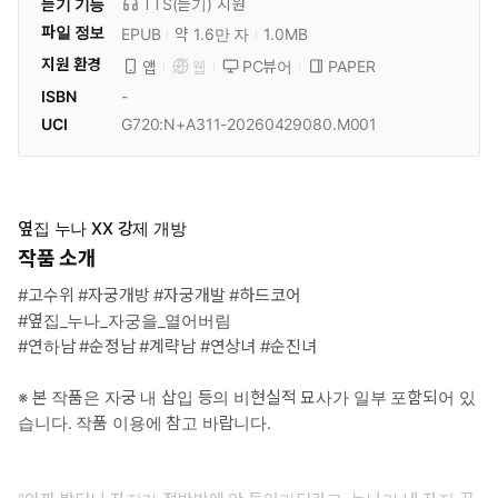
듣기 기능
TTS(듣기)
지원
파일 정보
EPUB
약 1.6만 자
1.0MB
지원 환경
PC뷰어
PAPER
앱
웹
ISBN
-
UCI
G720:N+A311-20260429080.M001
옆집 누나 XX 강제 개방
작품 소개
#고수위 #자궁개방 #자궁개발 #하드코어
#옆집_누나_자궁을_열어버림
#연하남 #순정남 #계략남 #연상녀 #순진녀
※ 본 작품은 자궁 내 삽입 등의 비현실적 묘사가 일부 포함되어 있
습니다. 작품 이용에 참고 바랍니다.