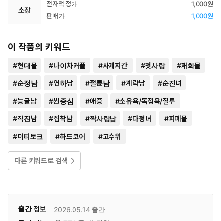
전자책 정가
1,000원
소장
판매가
1,000원
이 작품의 키워드
#
현대물
#
나이차커플
#
사제지간
#
첫사랑
#
재회물
#
순정남
#
연하남
#
절륜남
#
계략남
#
순진녀
#
능글남
#
씬중심
#
애증
#
소유욕/독점욕/질투
#
직진남
#
집착남
#
짝사랑남
#
다정녀
#
피폐물
#
더티토크
#
하드코어
#
고수위
다른 키워드로 검색
출간 정보
2026.05.14
출간