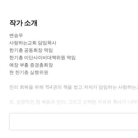
작가 소개
변승우
사랑하는교회 담임목사
한기총 공동회장 역임
한기총 이단사이비대책위원 역임
예장 부흥 증경총회장
현 한기총 실행위원
진리 회복을 위해 154권의 책을 썼고 저자가 담임하는 사랑하는교
또, 성경적인 참 복음과 진리, 그리고 강력한 치유와 축사가 나타
사랑하는교회는 한 교회가 여러 곳에 모이는 멀티 사이트 처치(Multi
고 있다.