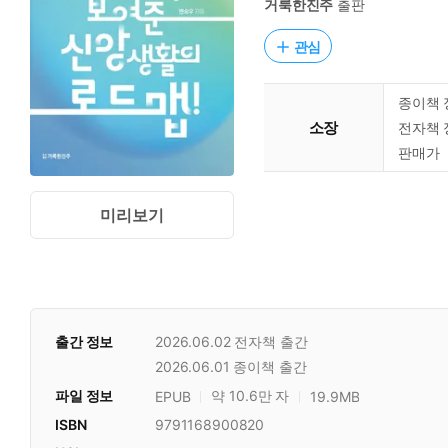
거룩한진주
출판
관심
종이책 
소장
전자책 
판매가
미리보기
출간 정보
2026.06.02
전자책 출간
2026.06.01
종이책 출간
파일 정보
약 10.6만 자
EPUB
19.9MB
ISBN
9791168900820