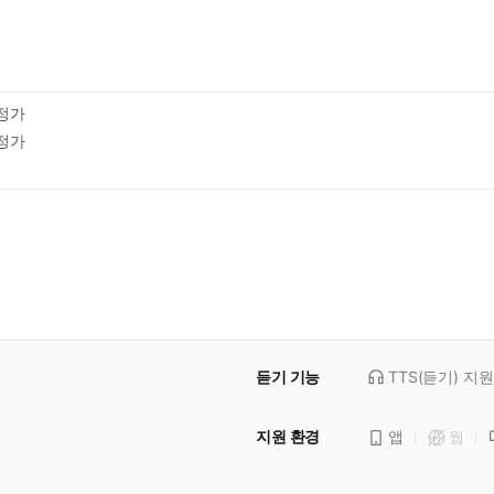
정가
정가
듣기 기능
TTS(듣기)
지원
지원 환경
앱
웹