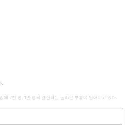
.
에 7천 명, 1만 명씩 결신하는 놀라운 부흥이 일어나고 있다.
고 있고, 불타는 구령애를 가지고 2차 목표 100만 명을 향해 달려가