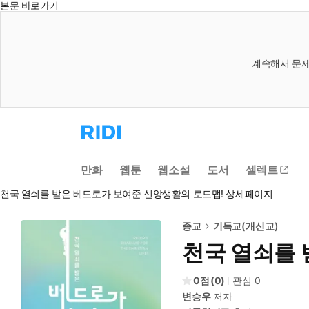
본문 바로가기
계속해서 문제
리
디
홈
으
만화
웹툰
웹소설
도서
셀렉트
로
이
천국 열쇠를 받은 베드로가 보여준 신앙생활의 로드맵! 상세페이지
동
종교
기독교(개신교)
천국 열쇠를 
0
(
0
)
관심
0
변승우
저자