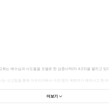
회는 예수님과 사도들을 모델로 한 삼중사역(마 4:23)을 펼치고 있다
나는 선교팀을 통해 아프리카에서 수만 명의 목회자가 깨어나고 한 타임
-site Church)로 현재 3,900개 지교회, 60만 명 이상이 출석하
더보기