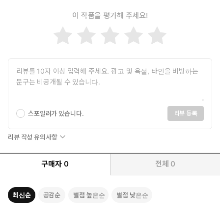
가닿기를 바란다.
이 작품을 평가해 주세요!
황은주
서울대학교 철학과를 졸업하고 동대학원에서 철학과 불문학을 공부
했다. 현재는 영어와 프랑스어 책을 우리말로 옮기고 있다. 옮긴 책
으로 『루소의 식물학 강의』, 『다가올 사랑의 말들』, 『화성과
금성의 신화』, 『자살의 연구』(공역), 『리스펙토르의 시간』 등
이 있다.
스포일러가 있습니다.
리뷰 등록
리뷰 작성 유의사항
구매자
0
전체
0
최신순
공감순
별점 높은순
별점 낮은순