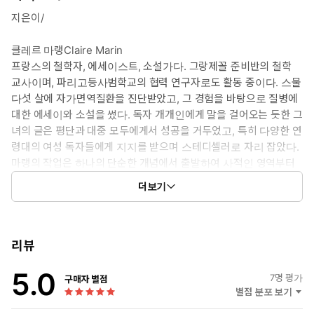
신을 위해 어떤 공간도 만들지 않았다”고 날마다 위협하는 세계를
지은이/
통과하는 우리는 이 세계의 질서가 허용하는 자리를 찾아 분주하
고, 퍼즐의 빠진 조각이 자신임을 주장하고, 주어진 자리를 통해 규
클레르 마랭Claire Marin
정되고 식별되기를 바랄 뿐 아닌가? 그 사이 이동하는 법도 잊은 채
프랑스의 철학자, 에세이스트, 소설가다. 그랑제꼴 준비반의 철학
고정된 자리에 붙박인 존재가 되고 나아가 대체 가능한 노동 상품
교사이며, 파리고등사범학교의 협력 연구자로도 활동 중이다. 스물
이 되었을 뿐 아닌가? 모든 순간을 예측할 수 있을 때, 삶의 게임이
다섯 살에 자가면역질환을 진단받았고, 그 경험을 바탕으로 질병에
어떻게 플레이될지 정해져 있을 때 그럼에도 우리는 여전히 그 게임
대한 에세이와 소설을 썼다. 독자 개개인에게 말을 걸어오는 듯한 그
을 하고 싶을까? 프랑스 철학자 클레르 마랭의 『제자리에 있다는
녀의 글은 평단과 대중 모두에게서 성공을 거두었고, 특히 다양한 연
것』은, 오늘 세계의 현실과 거기에 놓인 우리의 실존이 겪는 첨예
령대의 여성 독자들에게 지지를 받으며 스테디셀러로 자리 잡았다.
한 딜레마를 가로지르는 질문의 책이다. 처음부터 우리가 바라는 자
마랭의 작업은 하나의 단순한 개념에서 출발하여 사적인 영역부터
신의 자리(제자리)는 준비되어 있지 않기에 자리는 질문이 된다. 결
정치적인 사안까지 삶의 다양한 문제들을 다루는데 그 과정에서 활
여된 것은 과잉으로 존재하며 주어진 자리에서 우리는 늘 흘러넘친
더보기
용하는 방대한 철학·문학 텍스트는 사유에 선명한 구체성과 깊이를
다. 우리는 모든 것이 우리와 잘 맞는 세계라는 환상에 머물 때보다
부여해 준다. 저서로 소설 『나를 벗어나』(2008), 에세이 『질병
척박한 자리에서 한계 밖으로 흘러넘치는 자신을 자각할 때 실존에
의 폭력, 삶의 폭력』(2008), 『질병, 내밀한 재앙』(2014), 『계
대해 더 많은 것을 배운다. 다시, 우리는 자리의 존재이면서 끊임없
승』(2018), 『우리는 무엇이 될 것인가?』(2018), 『단절(들)』
리뷰
이 이동하는 존재인 것이다. 자리 옮김의 사유의 거의 모든 측면을
(2019), 『내 몸은 정말 내 것인가?』(2020), 『시작: 어디서 다시
섬세히 다루면서, 위압적인 훈계가 아니라 한 사람 한 사람에게 말
5.0
시작할 것인가?』(2023) 등이 있다.
7
명 평가
구매자 별점
을 걸어오듯 대화를 제안하는 그녀의 철학적·문학적 에세이가 존재
별점 분포 보기
의 자리를 찾는 여행에서 길 잃기를 두려워하지 않을 독자들의 손에
옮긴이/