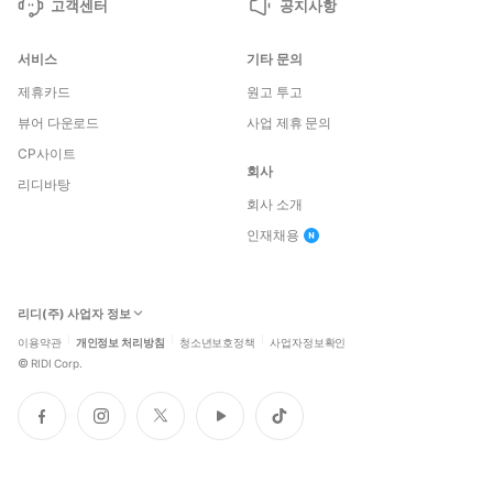
고객센터
공지사항
서비스
기타 문의
제휴카드
원고 투고
뷰어 다운로드
사업 제휴 문의
CP사이트
회사
리디바탕
회사 소개
인재채용
리디(주) 사업자 정보
이용약관
개인정보 처리방침
청소년보호정책
사업자정보확인
©
RIDI Corp.
페
인
트
유
틱
이
스
위
튜
톡
스
타
터
브
북
그
램