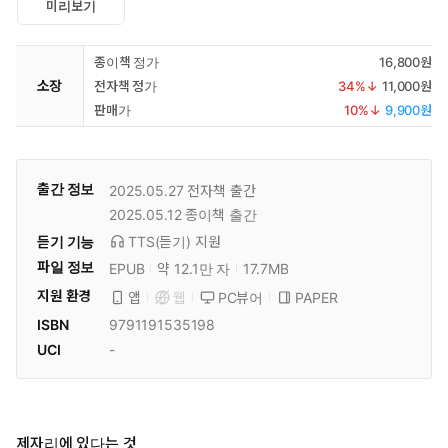
미리보기
종이책 정가
16,800원
소장
전자책 정가
34
%↓
11,000원
판매가
10
%↓
9,900원
출간 정보
2025.05.27
전자책 출간
2025.05.12
종이책 출간
듣기 기능
TTS(듣기)
지원
파일 정보
EPUB
약 12.1만 자
17.7MB
지원 환경
PC뷰어
PAPER
앱
웹
ISBN
9791191535198
UCI
-
제자리에 있다는 것