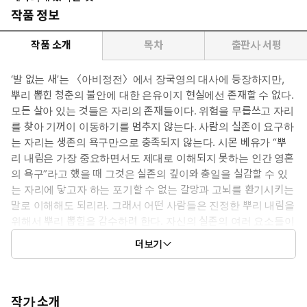
작품 정보
작품 소개
목차
출판사 서평
‘발 없는 새’는 〈아비정전〉에서 장국영의 대사에 등장하지만,
뿌리 뽑힌 청춘의 불안에 대한 은유이지 현실에선 존재할 수 없다.
모든 살아 있는 것들은 자리의 존재들이다. 위험을 무릅쓰고 자리
를 찾아 기꺼이 이동하기를 멈추지 않는다. 사람의 실존이 요구하
는 자리는 생존의 욕구만으로 충족되지 않는다. 시몬 베유가 “뿌
리 내림은 가장 중요하면서도 제대로 이해되지 못하는 인간 영혼
의 욕구”라고 했을 때 그것은 실존의 깊이와 충일을 실감할 수 있
는 자리에 닿고자 하는 포기할 수 없는 갈망과 고뇌를 환기시키는
말로 이해해도 되리라. 그래서 어떤 사람들은 진정한 뿌리 내림을
위해서 뿌리 뽑힘을 감수하려 한다. 자신의 실존의 여러 요소들이
만들어 내는 일치의 음악을 듣기 위해서. 자신의 생애와 진심으로
더보기
화해하기 위해서.
그런데 우리는 이렇듯 준거점이자 출발점, 근원이 되어 줄 자리를
염원하지만, 그런 자리가 우리를 기다리고 있을까? “이 세상은 당
작가 소개