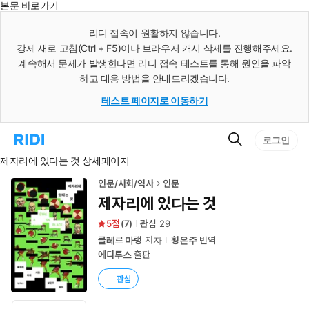
본문 바로가기
인
스
리디 접속이 원활하지 않습니다.
턴
강제 새로 고침(Ctrl + F5)이나 브라우저 캐시 삭제를 진행해주세요.
트
검
계속해서 문제가 발생한다면 리디 접속 테스트를 통해 원인을 파악
색
하고 대응 방법을 안내드리겠습니다.
테스트 페이지로 이동하기
검
리
로그인
색
디
제자리에 있다는 것 상세페이지
홈
으
로
인문/사회/역사
인문
이
제자리에 있다는 것
동
5
(
7
)
관심
29
클레르 마랭
저자
황은주
번역
에디투스
출판
관심