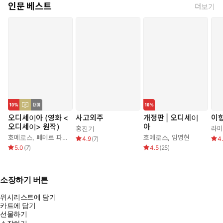
인문 베스트
더보기
오디세이아 (영화 <
사고외주
개정판 | 오디세이
이
오디세이> 원작)
아
홍진기
라미
호메로스
,
페테르 파울 루벤스
,
박문재
호메로스
,
임명현
4.9
(
7
)
4
5.0
(
7
)
4.5
(
25
)
소장하기 버튼
위시리스트에 담기
카트에 담기
선물하기