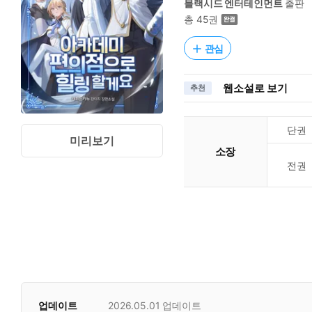
블랙시드 엔터테인먼트
출판
총 45권
관심
웹소설로 보기
추천
단권
미리보기
소장
전권
업데이트
2026.05.01
업데이트