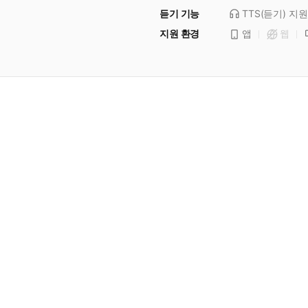
듣기 기능
TTS(듣기)
지원
지원 환경
앱
웹