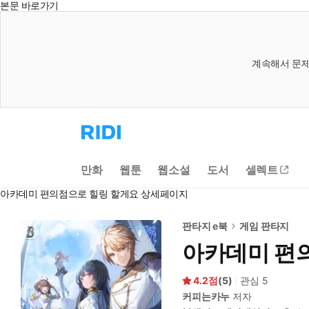
본문 바로가기
계속해서 문제
리
디
홈
으
만화
웹툰
웹소설
도서
셀렉트
로
이
아카데미 편의점으로 힐링 할게요 상세페이지
동
판타지 e북
게임 판타지
아카데미 편
4.2
(
5
)
관심
5
커피는카누
저자