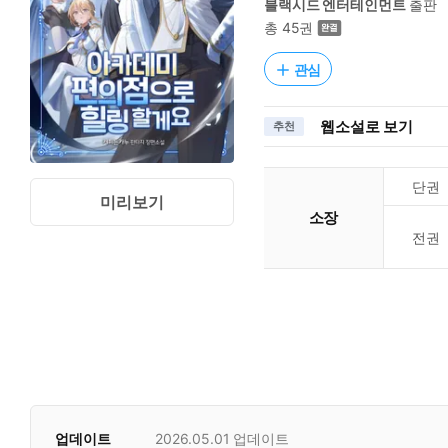
블랙시드 엔터테인먼트
출판
총 45권
관심
웹소설로 보기
추천
단권
미리보기
소장
전권
업데이트
2026.05.01
업데이트