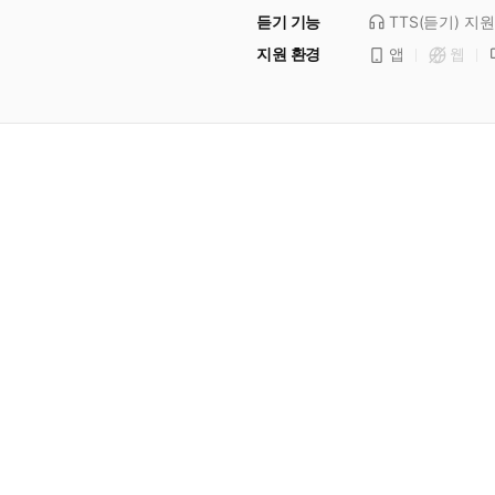
듣기 기능
TTS(듣기)
지원
지원 환경
앱
웹