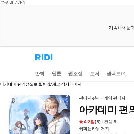
본문 바로가기
계속해서 문제
리
디
홈
으
만화
웹툰
웹소설
도서
셀렉트
로
이
아카데미 편의점으로 힐링 할게요 상세페이지
동
판타지 e북
게임 판타지
아카데미 편
4.2
(
5
)
관심
5
커피는카누
저자