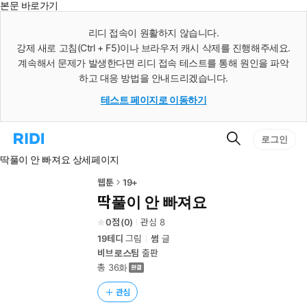
본문 바로가기
인
스
리디 접속이 원활하지 않습니다.
턴
강제 새로 고침(Ctrl + F5)이나 브라우저 캐시 삭제를 진행해주세요.
트
검
계속해서 문제가 발생한다면 리디 접속 테스트를 통해 원인을 파악
색
하고 대응 방법을 안내드리겠습니다.
테스트 페이지로 이동하기
검
리
로그인
색
디
딱풀이 안 빠져요 상세페이지
홈
으
로
웹툰
19+
이
딱풀이 안 빠져요
동
0
(
0
)
관심
8
19테디
그림
썸
글
비브로스팀
출판
총 36화
관심