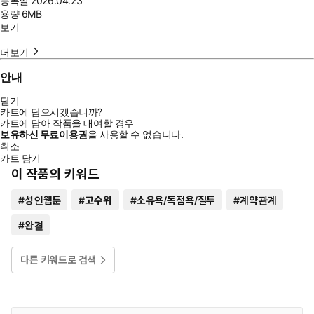
등록일
2026.04.23
용량
6MB
보기
더보기
안내
닫기
카트에 담으시겠습니까?
카트에 담아 작품을 대여할 경우
보유하신 무료이용권
을 사용할 수 없습니다.
취소
카트 담기
이 작품의 키워드
#
성인웹툰
#
고수위
#
소유욕/독점욕/질투
#
계약관계
#
완결
다른 키워드로 검색