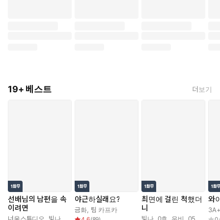
19+ 베스트
더보기
선배님의 남편을 속
야근하실래요?
최면에 걸린 척했더
와
이려면
니
금화
,
팀 카프카
3A
너울스튜디오
,
빛나
,
0호
,
우비
,
0503
빛나
,
0호
,
우비
,
0503
4.6
(
89
)
0