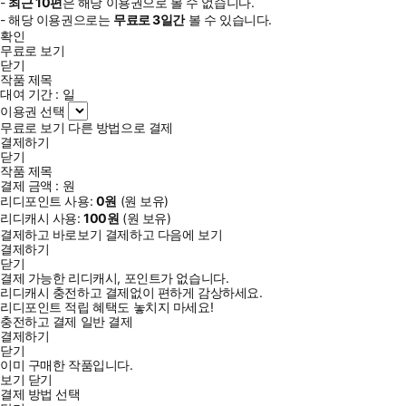
-
최근
10편
은 해당 이용권으로 볼 수 없습니다.
- 해당 이용권으로는
무료로
3일
간
볼 수 있습니다.
확인
무료로 보기
닫기
작품 제목
대여 기간 :
일
이용권 선택
무료로 보기
다른 방법으로 결제
결제하기
닫기
작품 제목
결제 금액 :
원
리디포인트 사용:
0
원
(
원 보유)
리디캐시 사용:
100
원
(
원 보유)
결제하고 바로보기
결제하고 다음에 보기
결제하기
닫기
결제 가능한 리디캐시, 포인트가 없습니다.
리디캐시 충전하고 결제없이 편하게 감상하세요.
리디포인트 적립 혜택도 놓치지 마세요!
충전하고 결제
일반 결제
결제하기
닫기
이미 구매한 작품입니다.
보기
닫기
결제 방법 선택