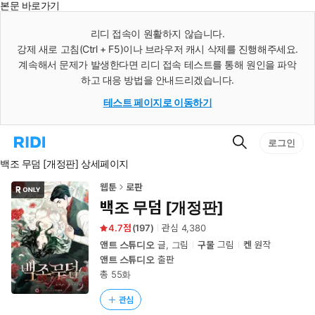
본문 바로가기
인
스
리디 접속이 원활하지 않습니다.
턴
강제 새로 고침(Ctrl + F5)이나 브라우저 캐시 삭제를 진행해주세요.
트
검
계속해서 문제가 발생한다면 리디 접속 테스트를 통해 원인을 파악
색
하고 대응 방법을 안내드리겠습니다.
테스트 페이지로 이동하기
검
리
로그인
색
디
백조 무덤 [개정판] 상세페이지
홈
으
로
웹툰
로판
이
백조 무덤 [개정판]
동
4.7
(
197
)
관심
4,380
앤트 스튜디오
글, 그림
구물
그림
켄
원작
앤트 스튜디오
출판
총 55화
관심