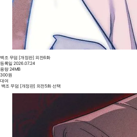
백조 무덤 [개정판] 외전6화
등록일
2026.07.24
용량
24MB
300
원
대여
백조 무덤 [개정판] 외전5화 선택