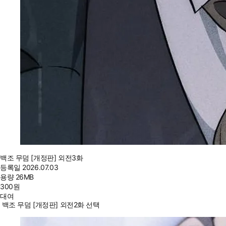
백조 무덤 [개정판] 외전3화
등록일
2026.07.03
용량
26MB
300
원
대여
백조 무덤 [개정판] 외전2화 선택