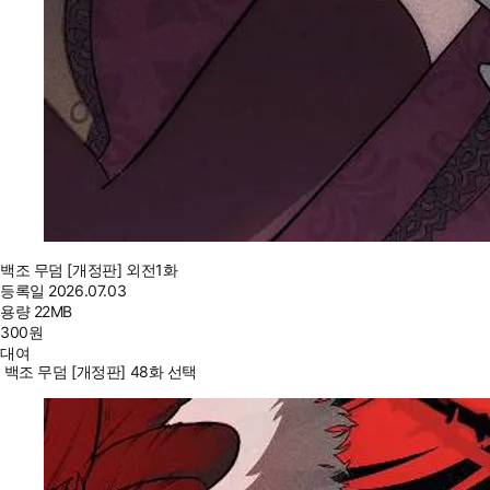
백조 무덤 [개정판] 외전1화
등록일
2026.07.03
용량
22MB
300
원
대여
백조 무덤 [개정판] 48화 선택