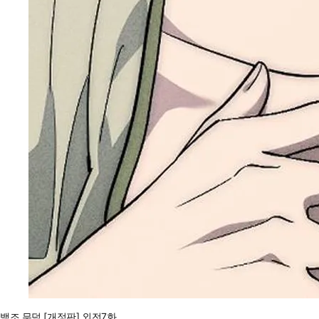
백조 무덤 [개정판] 외전7화