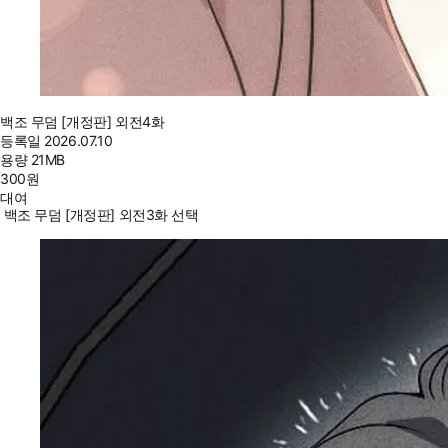
백조 무덤 [개정판] 외전4화
등록일
2026.07.10
용량
21MB
300
원
대여
백조 무덤 [개정판] 외전3화 선택