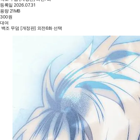
등록일
2026.07.31
용량
21MB
300
원
대여
백조 무덤 [개정판] 외전6화 선택