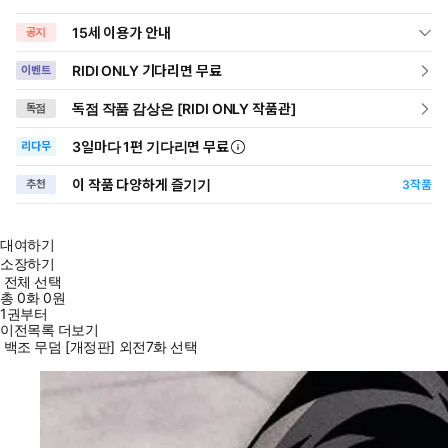
15세 이용가 안내
공지
RIDI ONLY 기다리면 무료
이벤트
독점 작품 감상은 [RIDI ONLY 작품관]
독점
3일
마다
1편 기다리면 무료
리다무
이 작품 다양하게 즐기기
추천
3
작품
대여하기
소장하기
전체 선택
총
0
화
0원
1권부터
이전목록 더보기
백조 무덤 [개정판] 외전7화 선택