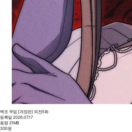
백조 무덤 [개정판] 외전5화
등록일
2026.07.17
용량
21MB
300
원