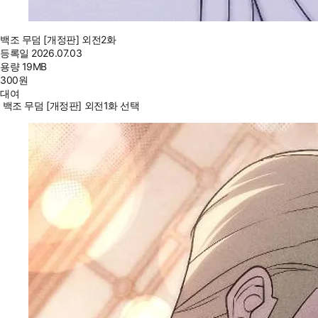
백조 무덤 [개정판] 외전2화
등록일
2026.07.03
용량
19MB
300
원
대여
백조 무덤 [개정판] 외전1화 선택