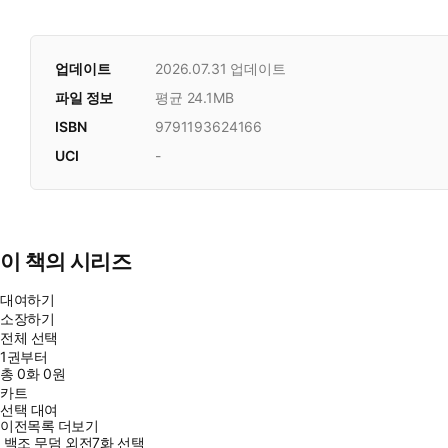
업데이트
2026.07.31
업데이트
파일 정보
평균 24.1MB
ISBN
9791193624166
UCI
-
이 책의 시리즈
대여하기
소장하기
전체 선택
1권부터
총
0
화
0원
카트
선택 대여
이전목록 더보기
백조 무덤 외전7화 선택