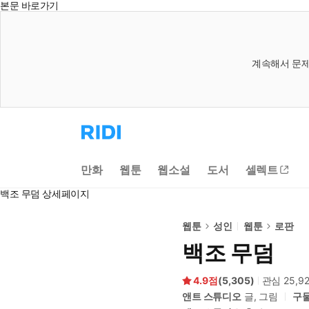
본문 바로가기
계속해서 문제
리
디
홈
으
만화
웹툰
웹소설
도서
셀렉트
로
이
백조 무덤 상세페이지
동
웹툰
성인
웹툰
로판
백조 무덤
4.9
(
5,305
)
관심
25,9
앤트 스튜디오
글, 그림
구