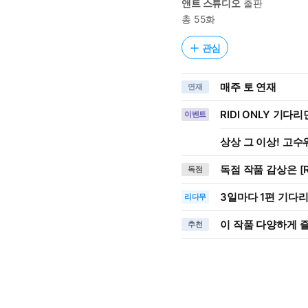
앤트 스튜디오
출판
총 55화
관심
매주 토 연재
연재
RIDI ONLY 기다
이벤트
상상 그 이상! 고수위
독점 작품 감상은 [R
독점
3일
마다
1편 기다
리다무
이 작품 다양하게 
추천