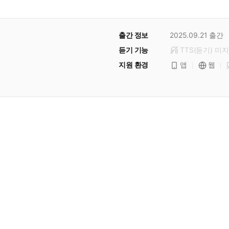
출간 정보
2025.09.21
출간
듣기 기능
TTS(듣기)
미
지
지원 환경
앱
웹