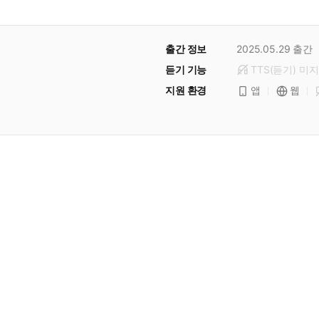
출간 정보
2025.05.29
출간
듣기 기능
TTS(듣기)
미
지
지원 환경
앱
웹