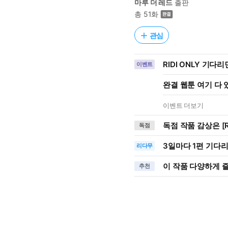
마루 더 레드
출판
총 51화
관심
RIDI ONLY 기다
이벤트
완결 웹툰 여기 다
이벤트 더보기
독점 작품 감상은 [R
독점
3일
마다
1편 기다
리다무
이 작품 다양하게 
추천