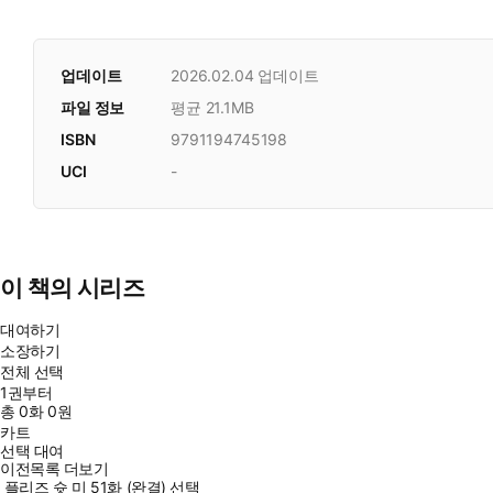
업데이트
2026.02.04
업데이트
파일 정보
평균 21.1MB
ISBN
9791194745198
UCI
-
이 책의 시리즈
대여하기
소장하기
전체 선택
1권부터
총
0
화
0원
카트
선택 대여
이전목록 더보기
플리즈 슛 미 51화 (완결) 선택