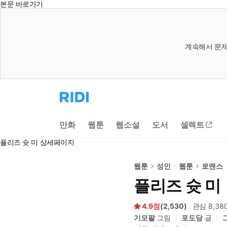
본문 바로가기
계속해서 문제
리
디
홈
으
만화
웹툰
웹소설
도서
셀렉트
로
이
플리즈 슛 미 상세페이지
동
웹툰
성인
웹툰
로맨스
플리즈 슛 미
4.9
(
2,530
)
관심
8,38
기모팔
그림
포도당
글