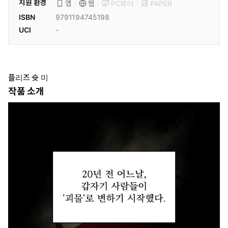
지원 환경
PC뷰어
PAPER
앱
웹
ISBN
9791194745198
UCI
-
플리즈 슛 미
작품 소개