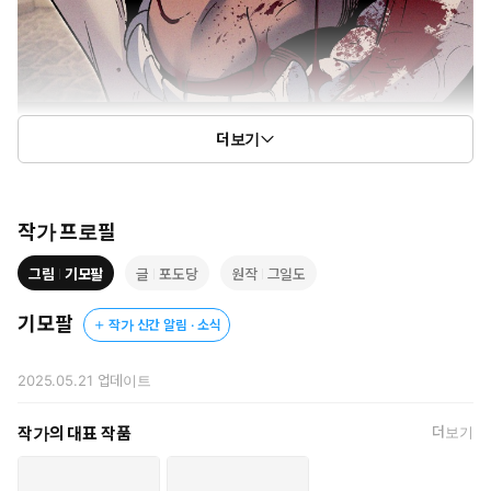
더보기
작가 프로필
그림
기모팔
글
포도당
원작
그일도
기모팔
작가 신간 알림 · 소식
2025.05.21
업데이트
작가의 대표 작품
더보기