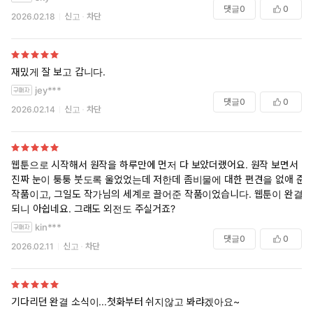
댓글
0
0
2026.02.18
신고
차단
재밌게 잘 보고 갑니다.
jey***
댓글
0
0
2026.02.14
신고
차단
웹툰으로 시작해서 원작을 하루만에 먼저 다 보았더랬어요. 원작 보면서
진짜 눈이 퉁퉁 붓도록 울었었는데 저한데 좀비물에 대한 편견을 없애 준
작품이고, 그일도 작가님의 세계로 끌어준 작품이었습니다. 웹툰이 완결
되니 아쉽네요. 그래도 외전도 주실거죠?
kin***
댓글
0
0
2026.02.11
신고
차단
기다리던 완결 소식이...첫화부터 쉬지않고 봐랴겠아요~