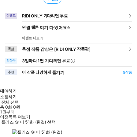
RIDI ONLY 기다리면 무료
이벤트
완결 웹툰 여기 다 있어요⭐
이벤트 더보기
독점 작품 감상은 [RIDI ONLY 작품관]
독점
3일
마다
1편 기다리면 무료
리다무
이 작품 다양하게 즐기기
추천
5
작품
대여하기
소장하기
전체 선택
총
0
화
0원
1권부터
이전목록 더보기
플리즈 슛 미 51화 (완결) 선택