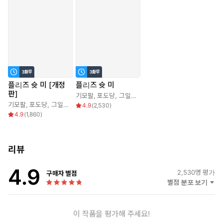
플리즈 슛 미 [개정
플리즈 슛 미
판]
기모팔
,
포도당
,
그일도
기모팔
,
포도당
,
그일도
4.9
(
2,530
)
4.9
(
1,860
)
리뷰
4.9
2,530
명 평가
구매자 별점
별점 분포 보기
이 작품을 평가해 주세요!