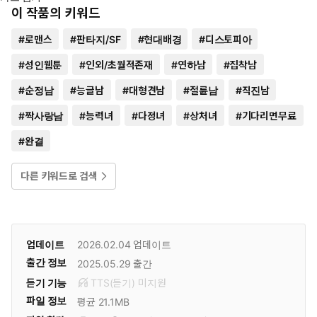
이 작품의 키워드
#
로맨스
#
판타지/SF
#
현대배경
#
디스토피아
#
성인웹툰
#
인외/초월적존재
#
연하남
#
집착남
#
순정남
#
능글남
#
대형견남
#
절륜남
#
직진남
#
짝사랑남
#
능력녀
#
다정녀
#
상처녀
#
기다리면무료
#
완결
다른 키워드로 검색
업데이트
2026.02.04
업데이트
출간 정보
2025.05.29
출간
듣기 기능
TTS(듣기)
미
지원
파일 정보
평균 21.1MB