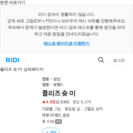
본문 바로가기
인
스
리디 접속이 원활하지 않습니다.
턴
강제 새로 고침(Ctrl + F5)이나 브라우저 캐시 삭제를 진행해주세요.
트
검
계속해서 문제가 발생한다면 리디 접속 테스트를 통해 원인을 파악
색
하고 대응 방법을 안내드리겠습니다.
테스트 페이지로 이동하기
검
리
로그인
색
디
플리즈 슛 미 상세페이지
홈
으
로
웹툰
성인
이
웹툰
로맨스
동
플리즈 슛 미
4.9
(
2,530
)
관심
8,379
기모팔
그림
포도당
글
그일도
원작
마루 더 레드
출판
총 51화
관심