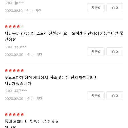
jin***
댓글
0
0
2026.02.10
신고
차단
재밌을까 ? 했는데 스토리 신선하네요 ...오히려 저런일이 가능하다면 좋
겠어요
sou***
댓글
0
0
2026.02.09
신고
차단
무료보다가 점점 재밌어서 겨속 봤는데 완결까지 가다니
재밌게봤습니다
407***
댓글
0
0
2026.02.09
신고
차단
좀비화되니 더 멋있는 남주 ㅎㅎ
잼나요