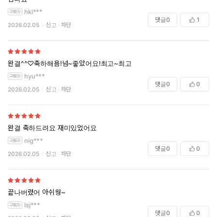
hkl***
댓글
0
1
2026.02.05
신고
차단
완결^^♡축하해욤!넘~좋았어요!최고~최고
hyu***
댓글
0
0
2026.02.05
신고
차단
완결 축하드려요 재미있었어요
nig***
댓글
0
0
2026.02.05
신고
차단
끝나버렸어 아쉬웡~
lsj***
댓글
0
0