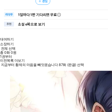
관심
1일
마다
1편 기다리면 무료
리다무
소설 e북으로 보기
추천
대여하기
소장하기
전체 선택
총
0
화
0원
1권부터
이전목록 더보기
지금부터 황제의 마음을 빼앗겠습니다 87화 (완결) 선택