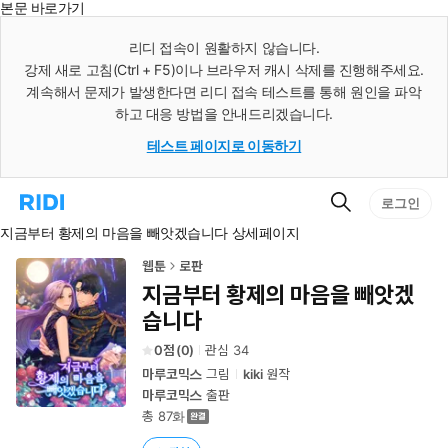
본문 바로가기
인
스
리디 접속이 원활하지 않습니다.
턴
강제 새로 고침(Ctrl + F5)이나 브라우저 캐시 삭제를 진행해주세요.
트
검
계속해서 문제가 발생한다면 리디 접속 테스트를 통해 원인을 파악
색
하고 대응 방법을 안내드리겠습니다.
테스트 페이지로 이동하기
검
리
로그인
색
디
지금부터 황제의 마음을 빼앗겠습니다 상세페이지
홈
으
로
웹툰
로판
이
지금부터 황제의 마음을 빼앗겠
동
습니다
0
(
0
)
관심
34
마루코믹스
그림
kiki
원작
마루코믹스
출판
총 87화