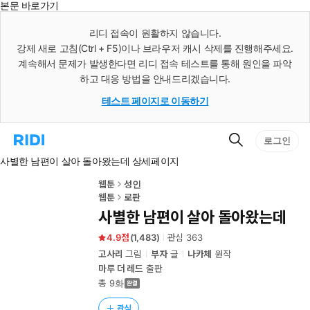
본문 바로가기
인
스
리디 접속이 원활하지 않습니다.
턴
강제 새로 고침(Ctrl + F5)이나 브라우저 캐시 삭제를 진행해주세요.
트
검
계속해서 문제가 발생한다면 리디 접속 테스트를 통해 원인을 파악
색
하고 대응 방법을 안내드리겠습니다.
테스트 페이지로 이동하기
검
리
로그인
색
디
사별한 남편이 살아 돌아왔는데 상세페이지
홈
으
로
웹툰
성인
이
웹툰
로판
동
사별한 남편이 살아 돌아왔는데
4.9
(
1,483
)
관심
363
고사리
그림
부자
글
나카체
원작
마루 더 레드
출판
총 9화
관심