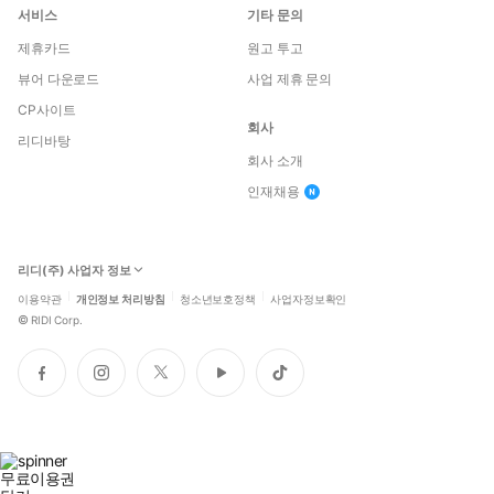
서비스
기타 문의
제휴카드
원고 투고
뷰어 다운로드
사업 제휴 문의
CP사이트
회사
리디바탕
회사 소개
인재채용
리디(주) 사업자 정보
이용약관
개인정보 처리방침
청소년보호정책
사업자정보확인
©
RIDI Corp.
페
인
트
유
틱
이
스
위
튜
톡
스
타
터
브
북
그
램
무료이용권