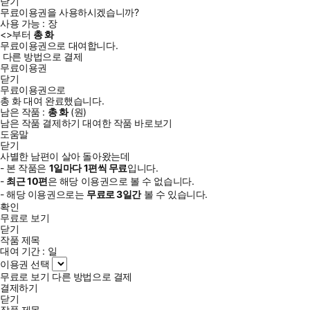
닫기
무료이용권을 사용하시겠습니까?
사용 가능 :
장
<
>부터
총
화
무료이용권으로 대여합니다.
다른 방법으로 결제
무료이용권
닫기
무료이용권으로
총
화
대여 완료했습니다.
남은 작품 :
총
화
(
원)
남은 작품 결제하기
대여한 작품 바로보기
도움말
닫기
사별한 남편이 살아 돌아왔는데
- 본 작품은
1일
마다
1
편씩 무료
입니다.
-
최근
10편
은 해당 이용권으로 볼 수 없습니다.
- 해당 이용권으로는
무료로
3일
간
볼 수 있습니다.
확인
무료로 보기
닫기
작품 제목
대여 기간 :
일
이용권 선택
무료로 보기
다른 방법으로 결제
결제하기
닫기
작품 제목