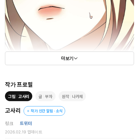
더보기
작가 프로필
그림
고사리
글
부자
원작
나카체
고사리
작가 신간 알림 · 소식
링크
트위터
2026.02.19
업데이트