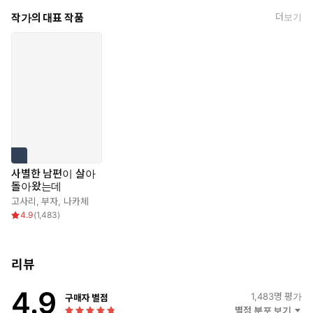
작가의 대표 작품
더보기
사별한 남편이 살아
돌아왔는데
고사리
,
부자
,
나카체
4.9
(
1,483
)
리뷰
4.9
1,483
명 평가
구매자 별점
별점 분포 보기