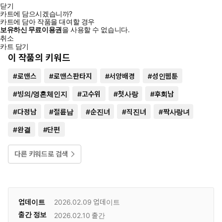
닫기
카트에 담으시겠습니까?
카트에 담아 작품을 대여할 경우
보유하신 무료이용권
을 사용할 수 없습니다.
취소
카트 담기
이 작품의 키워드
#
로맨스
#
로맨스판타지
#
서양배경
#
성인웹툰
#
빙의/영혼체인지
#
고수위
#
첫사랑
#
후회남
#
다정남
#
절륜남
#
순진녀
#
직진녀
#
짝사랑녀
#
완결
#
단편
다른 키워드로 검색
업데이트
2026.02.09
업데이트
출간 정보
2026.02.10
출간