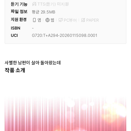
듣기 기능
TTS(듣기)
미
지원
파일 정보
평균 29.5MB
지원 환경
PC뷰어
PAPER
앱
웹
ISBN
-
UCI
G720:T+A294-20260115098.0001
사별한 남편이 살아 돌아왔는데
작품 소개