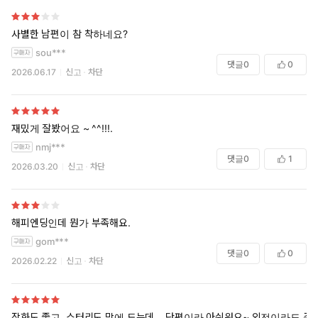
사별한 남편이 참 착하네요?
sou***
댓글
0
0
2026.06.17
신고
차단
재밌게 잘봤어요 ~ ^^!!!.
nmj***
댓글
0
1
2026.03.20
신고
차단
해피엔딩인데 뭔가 부족해요.
gom***
댓글
0
0
2026.02.22
신고
차단
작화도 좋고, 스터리도 맘에 드는데… 단편이라 아쉬워요~ 외전이라도 주