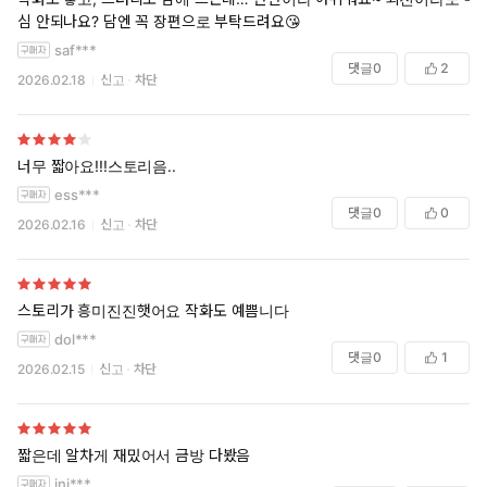
심 안되나요? 담엔 꼭 장편으로 부탁드려요😘
saf***
댓글
0
2
2026.02.18
신고
차단
너무 짧아요!!!스토리음..
ess***
댓글
0
0
2026.02.16
신고
차단
스토리가 흥미진진햇어요 작화도 예쁨니다
dol***
댓글
0
1
2026.02.15
신고
차단
짧은데 알차게 재밌어서 금방 다봤음
jnj***