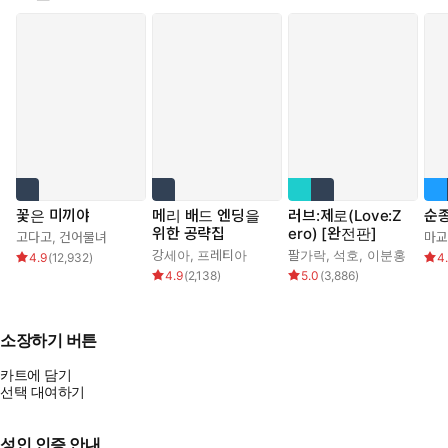
꽃은 미끼야
메리 배드 엔딩을
러브:제로(Love:Z
순
위한 공략집
ero) [완전판]
고다고
,
건어물녀
마교
강세아
,
프레티아
팔가락
,
석호
,
이분홍
4.9
(
12,932
)
4
4.9
(
2,138
)
5.0
(
3,886
)
소장하기 버튼
카트에 담기
선택 대여하기
성인 인증 안내