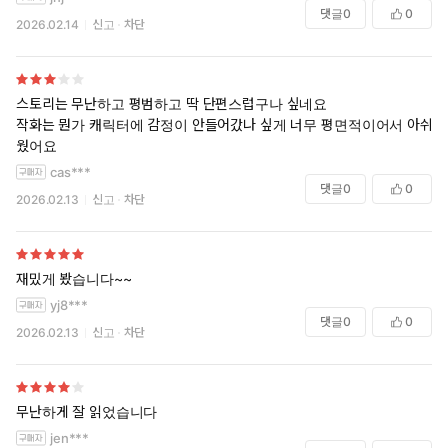
댓글
0
0
2026.02.14
신고
차단
스토리는 무난하고 평범하고 딱 단편스럽구나 싶네요
작화는 뭔가 캐릭터에 감정이 안들어갔나 싶게 너무 평면적이어서 아쉬
웠어요
cas***
댓글
0
0
2026.02.13
신고
차단
재밌게 봤습니다~~
yj8***
댓글
0
0
2026.02.13
신고
차단
무난하게 잘 읽었습니다
jen***