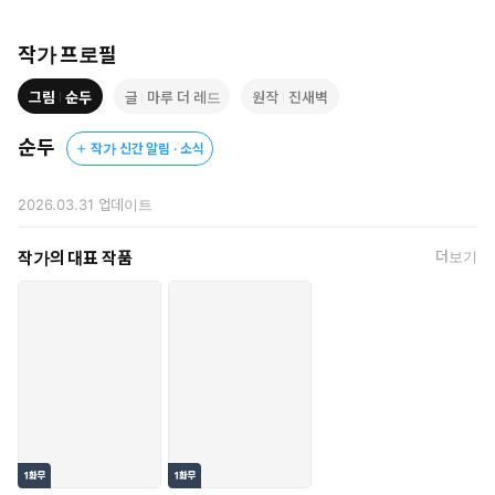
작가 프로필
그림
순두
글
마루 더 레드
원작
진새벽
순두
작가 신간 알림 · 소식
2026.03.31
업데이트
작가의 대표 작품
더보기