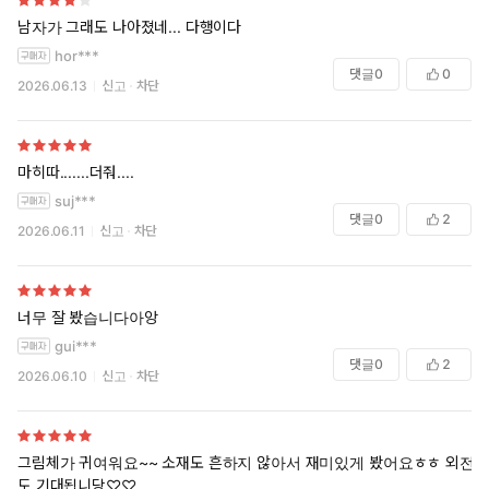
남자가 그래도 나아졌네... 다행이다
hor***
댓글
0
0
2026.06.13
신고
차단
마히따.......더줘....
suj***
댓글
0
2
2026.06.11
신고
차단
너무 잘 봤습니다아앙
gui***
댓글
0
2
2026.06.10
신고
차단
그림체가 귀여워요~~ 소재도 흔하지 않아서 재미있게 봤어요ㅎㅎ 외전
도 기대됩니당♡♡