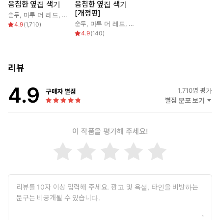
음침한 옆집 색기
음침한 옆집 색기
[개정판]
순두
,
마루 더 레드
,
진새벽
순두
,
마루 더 레드
,
진새벽
4.9
(
1,710
)
4.9
(
140
)
리뷰
4.9
1,710
명 평가
구매자 별점
별점 분포 보기
이 작품을 평가해 주세요!