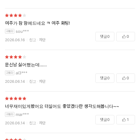
여주가 참 맘에드네요 ㅋ 여주 화팅!
sou***
댓글
0
0
2026.06.16
신고
차단
문신남 싫어했는데......
al3***
댓글
0
0
2026.06.14
신고
차단
너무재미있게봤어요 더실어도 좋았겠다란 생각도해봅니다~~
mar***
댓글
0
1
2026.06.14
신고
차단