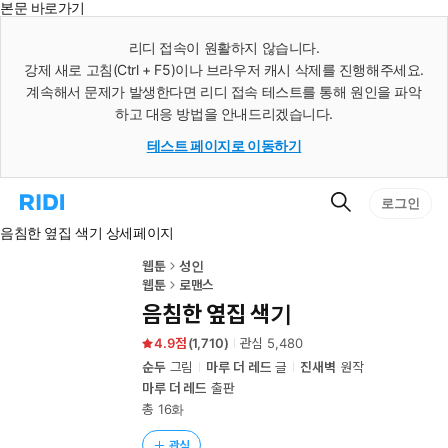
본문 바로가기
인
스
리디 접속이 원활하지 않습니다.
턴
강제 새로 고침(Ctrl + F5)이나 브라우저 캐시 삭제를 진행해주세요.
트
검
계속해서 문제가 발생한다면 리디 접속 테스트를 통해 원인을 파악
색
하고 대응 방법을 안내드리겠습니다.
테스트 페이지로 이동하기
검
리
로그인
색
디
음침한 옆집 색기 상세페이지
홈
으
로
웹툰
성인
이
웹툰
로맨스
동
음침한 옆집 색기
4.9
(
1,710
)
관심
5,480
순두
그림
마루 더 레드
글
진새벽
원작
마루 더 레드
출판
총 16화
관심