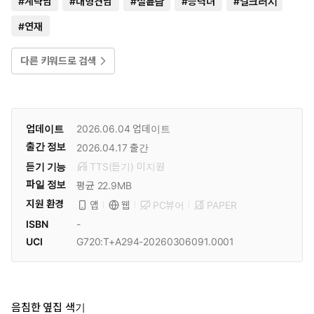
#
계략남
#
대형견남
#
절륜남
#
능력녀
#
걸크러시
#
연재
다른 키워드로 검색
업데이트
2026.06.04
업데이트
출간 정보
2026.04.17
출간
듣기 기능
TTS(듣기)
미
지원
파일 정보
평균 22.9MB
지원 환경
PC뷰어
PAPER
앱
웹
ISBN
-
UCI
G720:T+A294-20260306091.0001
음침한 옆집 색기