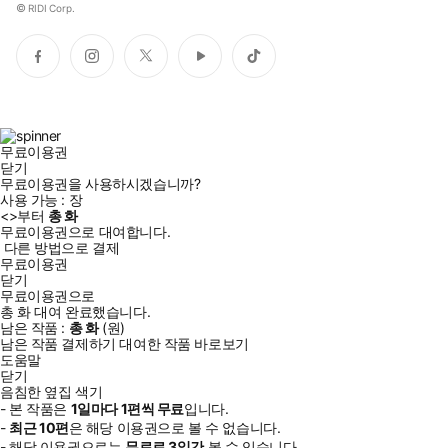
©
RIDI Corp.
페
인
트
유
틱
이
스
위
튜
톡
스
타
터
브
북
그
램
무료이용권
닫기
무료이용권을 사용하시겠습니까?
사용 가능 :
장
<
>부터
총
화
무료이용권으로 대여합니다.
다른 방법으로 결제
무료이용권
닫기
무료이용권으로
총
화
대여 완료했습니다.
남은 작품 :
총
화
(
원)
남은 작품 결제하기
대여한 작품 바로보기
도움말
닫기
음침한 옆집 색기
- 본 작품은
1일
마다
1
편씩 무료
입니다.
-
최근
10편
은 해당 이용권으로 볼 수 없습니다.
- 해당 이용권으로는
무료로
3일
간
볼 수 있습니다.