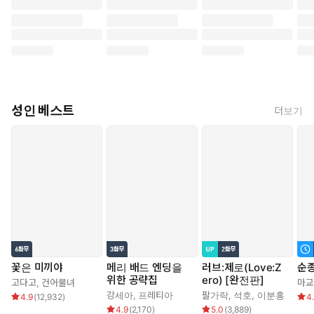
성인 베스트
더보기
꽃은 미끼야
메리 배드 엔딩을
러브:제로(Love:Z
순
위한 공략집
ero) [완전판]
고다고
,
건어물녀
마교
강세아
,
프레티아
팔가락
,
석호
,
이분홍
4.9
(
12,932
)
4
4.9
(
2,170
)
5.0
(
3,889
)