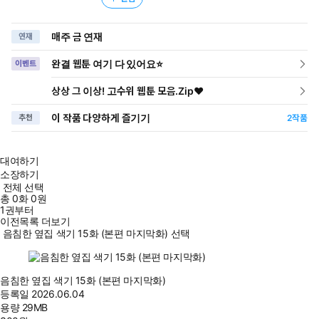
매주 금 연재
연재
완결 웹툰 여기 다 있어요⭐
이벤트
상상 그 이상! 고수위 웹툰 모음.Zip♥
이 작품 다양하게 즐기기
추천
2
작품
대여하기
소장하기
전체 선택
총
0
화
0원
1권부터
이전목록 더보기
음침한 옆집 색기 15화 (본편 마지막화) 선택
음침한 옆집 색기 15화 (본편 마지막화)
등록일
2026.06.04
용량
29MB