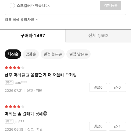
스포일러가 있습니다.
리뷰 등록
리뷰 작성 유의사항
구매자
1,467
전체
1,562
최신순
공감순
별점 높은순
별점 낮은순
남주 머리길고 음침한 게 더 어울려 으허헣
coc***
댓글
0
0
2026.07.21
신고
차단
머리는 좀 길때가 낫네😇
jin***
댓글
0
1
2026.06.18
신고
차단