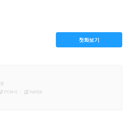
첫화보기
원
PC뷰어
PAPER