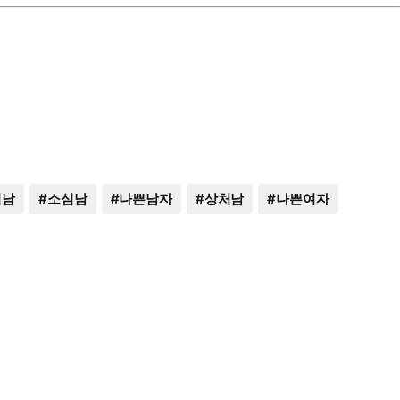
범남
#
소심남
#
나쁜남자
#
상처남
#
나쁜여자