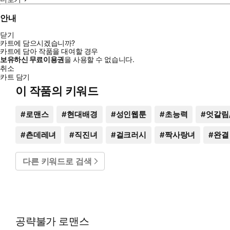
안내
닫기
카트에 담으시겠습니까?
카트에 담아 작품을 대여할 경우
보유하신 무료이용권
을 사용할 수 없습니다.
취소
카트 담기
이 작품의 키워드
#
로맨스
#
현대배경
#
성인웹툰
#
초능력
#
엇갈림
#
츤데레녀
#
직진녀
#
걸크러시
#
짝사랑녀
#
완결
다른 키워드로 검색
공략불가 로맨스