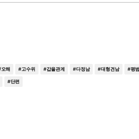
/오해
#
고수위
#
갑을관계
#
다정남
#
대형견남
#
평
#
단편