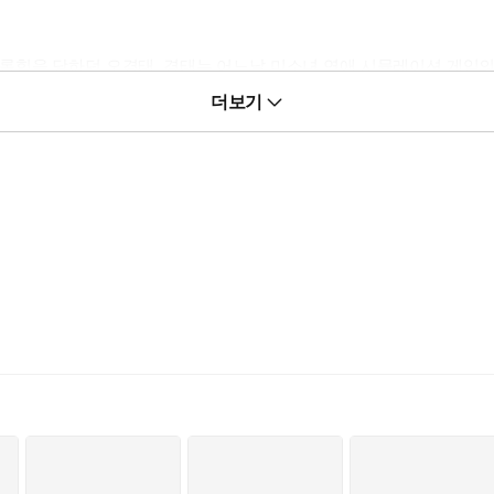
롭힘을 당하던 오경태. 경태는 어느날 미소녀 연애 시뮬레이션 게임의
. 주변 모든 여성들의 호감도가 보이기 시작한다! 그리고 자신을 학생
더보기