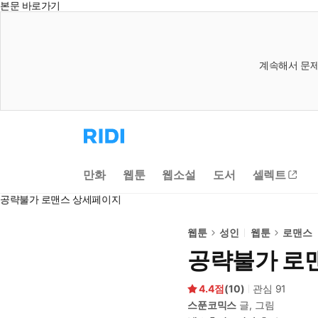
본문 바로가기
계속해서 문제
리
디
홈
으
만화
웹툰
웹소설
도서
셀렉트
로
이
공략불가 로맨스 상세페이지
동
웹툰
성인
웹툰
로맨스
공략불가 로
4.4
(
10
)
관심
91
스푼코믹스
글, 그림