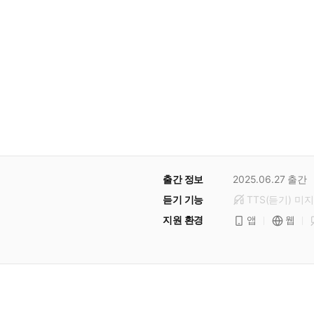
출간 정보
2025.06.27
출간
듣기 기능
TTS(듣기)
미
지
지원 환경
앱
웹