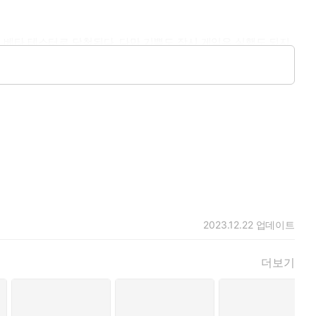
 베타 테스터로 당첨된다. 다만 기쁨도 잠시 게임은 실행도 되지
 시절부터 괴롭혀온 같은 대학 퀸카, 민지아의 호감도까지 보이는
2023.12.22
업데이트
더보기