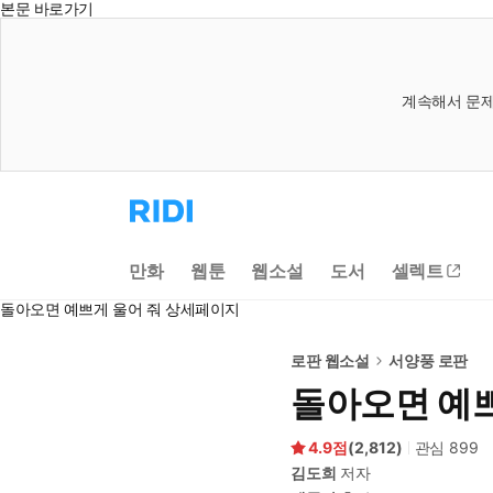
본문 바로가기
계속해서 문제
리
디
홈
으
만화
웹툰
웹소설
도서
셀렉트
로
이
돌아오면 예쁘게 울어 줘 상세페이지
동
로판 웹소설
서양풍 로판
돌아오면 예쁘
4.9
(
2,812
)
관심
899
김도희
저자