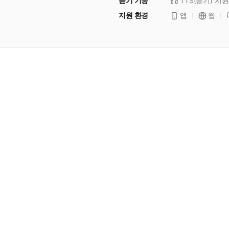
듣기 기능
TTS(듣기)
지원
지원 환경
앱
웹