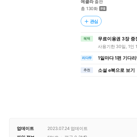
에클라
출판
총 130화
관심
무료이용권 3장 증
혜택
사용기한 30일, 1인 
1일
마다
1편 기다리
리다무
소설 e북으로 보기
추천
업데이트
2023.07.24
업데이트