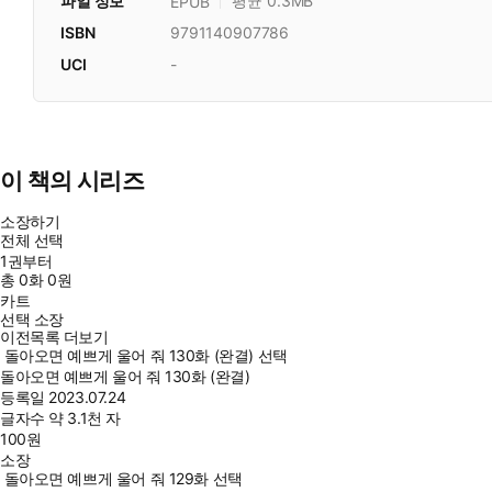
파일 정보
평균 0.3MB
EPUB
ISBN
9791140907786
UCI
-
이 책의 시리즈
소장하기
전체 선택
1권부터
총
0
화
0원
카트
선택 소장
이전목록 더보기
돌아오면 예쁘게 울어 줘 130화 (완결) 선택
돌아오면 예쁘게 울어 줘 130화 (완결)
등록일
2023.07.24
글자수
약 3.1천 자
100
원
소장
돌아오면 예쁘게 울어 줘 129화 선택