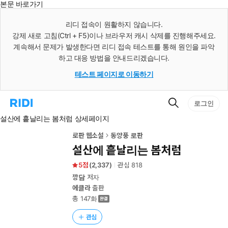
본문 바로가기
인
스
리디 접속이 원활하지 않습니다.
턴
강제 새로 고침(Ctrl + F5)이나 브라우저 캐시 삭제를 진행해주세요.
트
검
계속해서 문제가 발생한다면 리디 접속 테스트를 통해 원인을 파악
색
하고 대응 방법을 안내드리겠습니다.
테스트 페이지로 이동하기
검
리
로그인
색
디
설산에 흩날리는 봄처럼 상세페이지
홈
으
로
로판 웹소설
동양풍 로판
이
설산에 흩날리는 봄처럼
동
5
(
2,337
)
관심
818
깡담
저자
에클라
출판
총 147화
관심