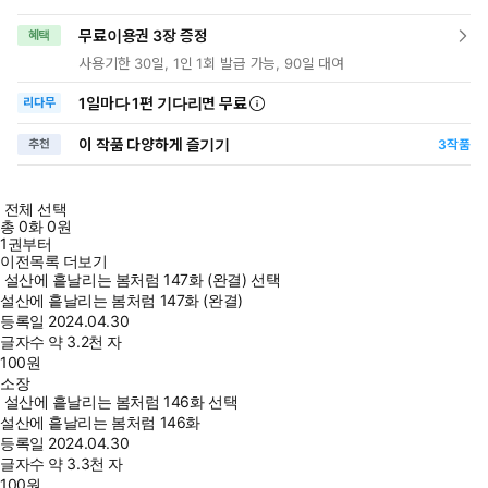
무료이용권 3장 증정
혜택
사용기한 30일, 1인 1회 발급 가능, 90일 대여
1일
마다
1편 기다리면 무료
리다무
이 작품 다양하게 즐기기
추천
3
작품
전체 선택
총
0
화
0원
1권부터
이전목록 더보기
설산에 흩날리는 봄처럼 147화 (완결) 선택
설산에 흩날리는 봄처럼 147화 (완결)
등록일
2024.04.30
글자수
약 3.2천 자
100
원
소장
설산에 흩날리는 봄처럼 146화 선택
설산에 흩날리는 봄처럼 146화
등록일
2024.04.30
글자수
약 3.3천 자
100
원