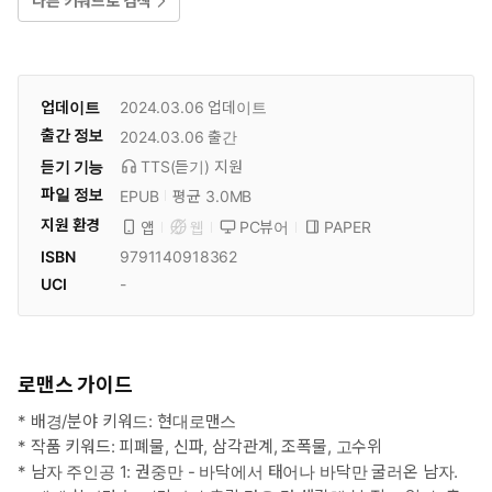
다른 키워드로 검색
업데이트
2024.03.06
업데이트
출간 정보
2024.03.06
출간
듣기 기능
TTS(듣기)
지원
파일 정보
EPUB
평균 3.0MB
지원 환경
PC뷰어
PAPER
앱
웹
ISBN
9791140918362
UCI
-
로맨스 가이드
* 배경/분야 키워드: 현대로맨스
* 작품 키워드: 피폐물, 신파, 삼각관계, 조폭물, 고수위
* 남자 주인공 1: 권중만 - 바닥에서 태어나 바닥만 굴러온 남자.