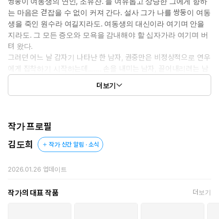
쌍둥이 여동생의 연인, 조유찬. 늘 여유롭고 상냥한 그에게 향하
이 없어서… 누가 나한테 함부로 대해도 그냥 견디는 수밖에 없는 거
는 마음은 걷잡을 수 없이 커져 간다. 설사 그가 나를 쌍둥이 여동
요.”
생을 죽인 원수라 여길지라도. 여동생의 대신이라 여기며 안을
“비 피할 곳이 없어서, 우산 살 돈마저 없어서.”
지라도. 그 모든 증오와 모욕을 감내해야 할 십자가라 여기며 버
감히 동정을 바라기에도, 그렇다고 이겨 내기엔 더욱 힘에 부쳐서.
텨 왔다.
“이렇게 내리는 비를 모두 맞는 거.”
그러던 어느 날 갑자기 나타난 한 남자, 권중만은 비정상적으로 연우
에게 집착하기 시작하는데……. 손을 내미는 남자, 끌어내리려는 남
자. 두 남자 사이에서 그녀는 끝내 누구의 손아귀에 떨어지게 될까.
더보기
맞아, 그 사람은 나를 괴롭혔어. 아프게 만들었어. 비참한 수치만
줬어.
작가 프로필
“하지만… 분명 그게 다는 아니었어.”
김도희
작가 신간 알림 · 소식
중만이 손을 놓았다. 툭, 밀어내기까지 했으나 연우는 두 번 쓰러지
지 않았다.
2026.01.26
업데이트
“알려 줘? 버려지기 전에 뭘 해야 하는지?”
작가의 대표 작품
더보기
중만은 결국 담배를 빼 물었다. 불까지 붙이고 한껏 빨았다.