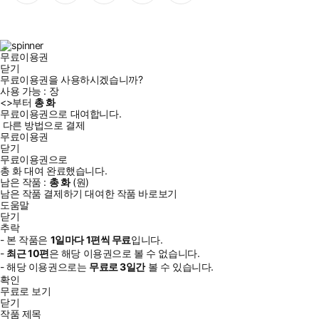
이
스
위
튜
톡
스
타
터
브
북
그
램
무료이용권
닫기
무료이용권을 사용하시겠습니까?
사용 가능 :
장
<
>부터
총
화
무료이용권으로 대여합니다.
다른 방법으로 결제
무료이용권
닫기
무료이용권으로
총
화
대여 완료했습니다.
남은 작품 :
총
화
(
원)
남은 작품 결제하기
대여한 작품 바로보기
도움말
닫기
추락
- 본 작품은
1일
마다
1
편씩 무료
입니다.
-
최근
10편
은 해당 이용권으로 볼 수 없습니다.
- 해당 이용권으로는
무료로
3일
간
볼 수 있습니다.
확인
무료로 보기
닫기
작품 제목