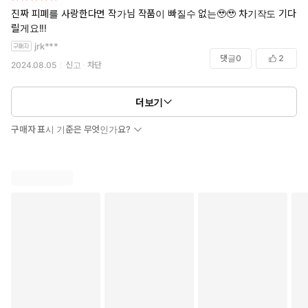
진짜 피폐를 사랑한다면 작가님 작품이 빠질수 없는🥹🥹 차기작도 기다
릴게요!!!
jrk***
댓글
0
2
2024.08.05
신고
차단
더보기
구매자 표시 기준은 무엇인가요?