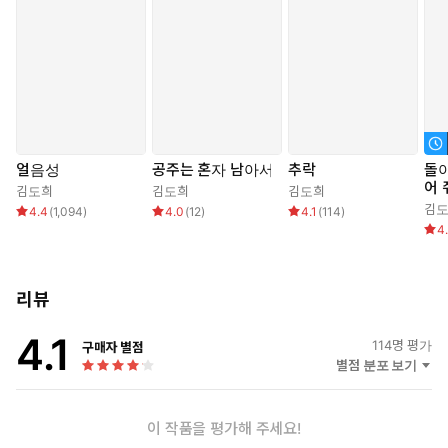
“어떡하기는. 버려지기 전에, 버리는 거야.”
연우가 눈을 들어 올렸다. 진창을 구른 여자라기엔 맑은 빛이었다.
“내가 도와줄게. 너는 나랑 손을 잡고 조유찬을 나락까지 끌어내리
는 거야. 추락시키는 거야. 네가 있는 자리로.”
얼음성
공주는 혼자 남아서
추락
돌
어 
김도희
김도희
김도희
내가 있는 바닥으로.
김
4.4
(
1,094
)
4.0
(
12
)
4.1
(
114
)
4
“그러면 너는 조유찬을 가질 수 있어.”
리뷰
4.1
114
명 평가
구매자 별점
별점 분포 보기
이 작품을 평가해 주세요!