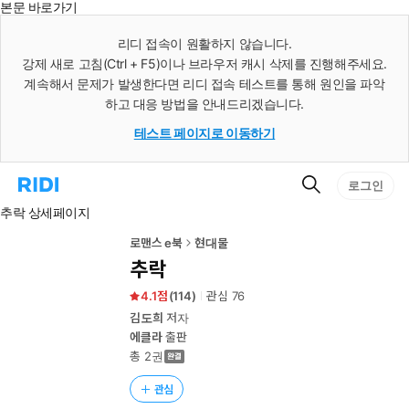
본문 바로가기
인
스
리디 접속이 원활하지 않습니다.
턴
강제 새로 고침(Ctrl + F5)이나 브라우저 캐시 삭제를 진행해주세요.
트
검
계속해서 문제가 발생한다면 리디 접속 테스트를 통해 원인을 파악
색
하고 대응 방법을 안내드리겠습니다.
테스트 페이지로 이동하기
검
리
로그인
색
디
추락 상세페이지
홈
으
로
로맨스 e북
현대물
이
추락
동
4.1
(
114
)
관심
76
김도희
저자
에클라
출판
총 2권
관심