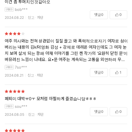
이건 좀 투머치인것같아오
bob***
댓글
0
0
2024.08.22
신고
차단
여주 의사와는 전혀 상관없이 질질 끌고 와 폭력적으로자기 여자로 삼아
버리는 내용의 김ki덕영화 감성 + 강제로 데려온 여자인데도 그 여자 눈
치 보며 살게 되는 깡패 아재 이야기를 그린 켄 작가의 '요원히 닫힌 문'이
버뮤려진 느낌이 나네요. 요•문 여주는 계속되는 고통을 외면하려 무감각
한 인형이 되버린 느낌이고, 이 소설 여주는 그 체념이 내가 차라리 바닥
7so***
을 선택하리라~하는 의지가 있는 체념이랄까요? 이 와중에도 평소의 성
댓글
0
1
2024.08.21
신고
차단
실성이 드러나 주부 노릇도 성실히 하는거 같은 여주. 작가님 특유의 피폐
물답게 여주가 고생 많이 하구요.ㅠ 왜 무슨 심리로 여주가 그런 행동들을
하는지 납득이 되서 코끝이 찡하게 되네요. 읽으면서 눈물 막 나고 그런게
아닌 싸~하게 마음이 많이 아파지는 그런거요. 잘 읽었습니다.
폐퇴미 대박ㅠ0ㅜ 모처럼 아찔하게 즐겼습니당ㅎㅎㅎ
sou***
댓글
0
0
2024.08.05
신고
차단