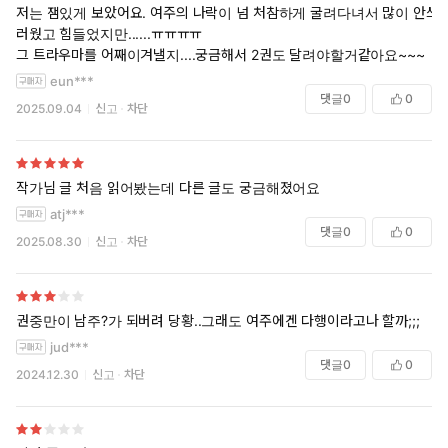
저는 잼있게 보았어요. 여주의 나락이 넘 처참하게 굴려다녀서 많이 안쓰
러웠고 힘들었지만......ㅠㅠㅠㅠ
그 트라우마를 어째이겨낼지....궁금해서 2권도 달려야할거같아요~~~
eun***
댓글
0
0
2025.09.04
신고
차단
작가님 글 처음 읽어봤는데 다른 글도 궁금해졌어요
atj***
댓글
0
0
2025.08.30
신고
차단
권중만이 남주?가 되버려 당황..그래도 여주에겐 다행이라고나 할까;;;
jud***
댓글
0
0
2024.12.30
신고
차단