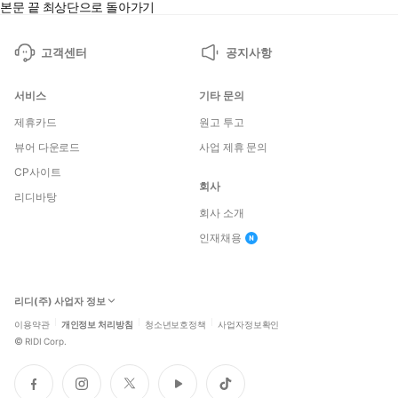
본문 끝
최상단으로 돌아가기
고객센터
공지사항
서비스
기타 문의
제휴카드
원고 투고
뷰어 다운로드
사업 제휴 문의
CP사이트
회사
리디바탕
회사 소개
인재채용
리디(주) 사업자 정보
이용약관
개인정보 처리방침
청소년보호정책
사업자정보확인
©
RIDI Corp.
페
인
트
유
틱