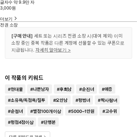
글자수
약 9.9만 자
3,000
원
더보기
전권 소장
[구매 안내]
세트 또는 시리즈 전권 소장 시(대여 제외) 이미
소장 중인 중복 작품은 다른 계정에 선물할 수 있는 쿠폰으로
지급됩니다.
자세히 알아보기 >
이 작품의 키워드
#
현대물
#
나쁜남자
#
후회남
#
순진녀
#
애증
#
소유욕/독점욕/질투
#
오만남
#
평범녀
#
짝사랑녀
#
순정녀
#
별점100개이상
#
5000~1만원
#
고수위
#
평점4점이상
#
단행본