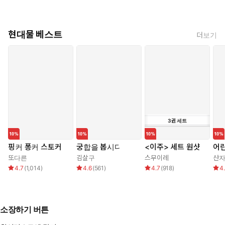
현대물 베스트
더보기
3
권
세트
핑커 퐁커 스토커
궁합을 봅시다
<이주> 세트 원샷
어린
또다른
김살구
스무이레
산
4.7
(
1,014
)
4.6
(
561
)
4.7
(
918
)
4
소장하기 버튼