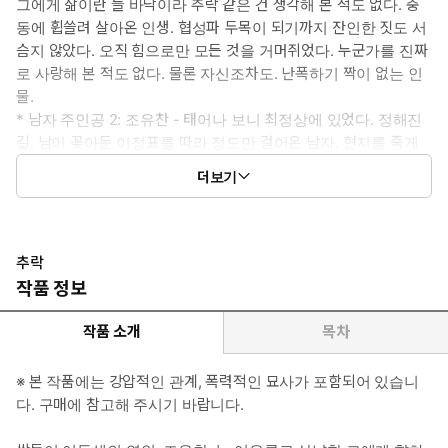
그에게 삶이란 늘 바닥이라 추락 같은 건 생각해 본 적도 없다. 충
동에 휩쓸려 살아온 인생. 협성파 두목이 되기까지 잔인한 짓도 서
슴지 않았다. 오직 힘으로만 모든 것을 거머쥐었다. 누군가를 진짜
로 사랑해 본 적도 없다. 물론 자신조차도. 난폭하기 짝이 없는 인
물.
* 남자 주인공 2: 조유찬 - 태어나 보니 최정상에 있었다. 정해진
길. 남이 꽂아둔 이정표를 따라 정도만 걸어온 남자. 현지를 죽게
내버려둔 연우에게 복수한다. 그리고 기업을 지킨다. 그것 말고는
더보기
자신의 앞날에 기대 같은 게 없는 텅 빈 남자. 생각이 많고 신중하
지만 연우에게는 신중하지도 의연하지도 못하다. 처음부터 그랬
다.
* 여자 주인공: 서연우 - 빚에 쪼들려 살아오느라 생활력만은 높아
추락
잡초 같은 여자. 내일은 뭘 먹고 살아야 하나, 걱정이 팔자인 여자.
작품 정보
자존심이 세며 나름의 신념도 있다. 단호할 때는 또 올곧아 고집도
세 한 고집한다. 가난하지만 스스로에게 떳떳한 삶을 살아왔다 자
작품 소개
목차
부했다. 하지만 여러 풍랑을 겪으며 그녀의 자아는 산산이 부서지게
되는데…….
※ 본 작품에는 강압적인 관계, 폭력적인 묘사가 포함되어 있습니
* 이럴 때 보세요: 딛고 선 곳이 지옥뿐인 여자의 추락이 궁금할 때
다. 구매에 참고해 주시기 바랍니다.
* 공감 글귀:
“보호해 줄 사람이 없는 거. 그리고 돌아갈 곳이 없는 거. 도망칠 곳