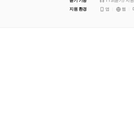
듣기 기능
TTS(듣기)
지원
지원 환경
앱
웹