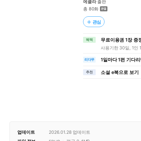
에클라
출판
총 80화
관심
무료이용권 1장 증
혜택
사용기한 30일, 1인 
1일
마다
1편 기다리
리다무
소설 e북으로 보기
추천
업데이트
2026.01.28
업데이트