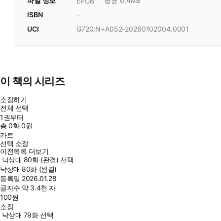
파일 정보
평균 0.4MB
EPUB
ISBN
-
UCI
G720:N+A052-20260102004.0001
이 책의 시리즈
소장하기
전체 선택
1권부터
총
0
화
0원
카트
선택 소장
이전목록 더보기
낙상매 80화 (완결) 선택
낙상매 80화 (완결)
등록일
2026.01.28
글자수
약 3.4천 자
100
원
소장
낙상매 79화 선택