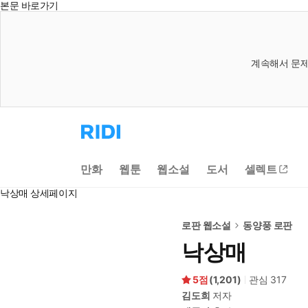
본문 바로가기
계속해서 문제
리
디
홈
으
만화
웹툰
웹소설
도서
셀렉트
로
이
낙상매 상세페이지
동
로판 웹소설
동양풍 로판
낙상매
5
(
1,201
)
관심
317
김도희
저자