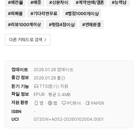
#
애잔물
#
애증
#
신분차이
#
계약연애/결혼
#
능력남
#
피폐물
#
기다리면무료
#
별점1000개이상
#
리뷰1000개이상
#
평점4점이상
#
연재완결
다른 키워드로 검색
업데이트
2026.01.28
업데이트
출간 정보
2026.01.28
출간
듣기 기능
TTS(듣기)
지원
파일 정보
EPUB
평균 0.4MB
지원 환경
PC뷰어
PAPER
앱
웹
ISBN
-
UCI
G720:N+A052-20260102004.0001