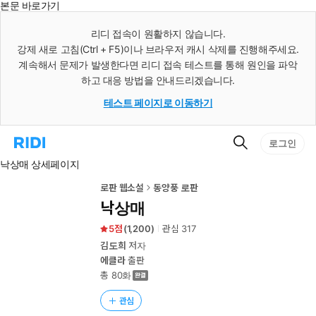
본문 바로가기
인
스
리디 접속이 원활하지 않습니다.
턴
강제 새로 고침(Ctrl + F5)이나 브라우저 캐시 삭제를 진행해주세요.
트
검
계속해서 문제가 발생한다면 리디 접속 테스트를 통해 원인을 파악
색
하고 대응 방법을 안내드리겠습니다.
테스트 페이지로 이동하기
검
리
로그인
색
디
낙상매 상세페이지
홈
으
로
로판 웹소설
동양풍 로판
이
낙상매
동
5
(
1,200
)
관심
317
김도희
저자
에클라
출판
총 80화
관심