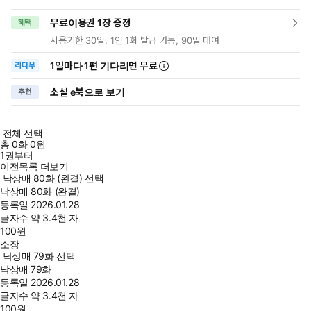
무료이용권 1장 증정
혜택
사용기한 30일, 1인 1회 발급 가능, 90일 대여
1일
마다
1편 기다리면 무료
리다무
소설 e북으로 보기
추천
전체 선택
총
0
화
0원
1권부터
이전목록 더보기
낙상매 80화 (완결) 선택
낙상매 80화 (완결)
등록일
2026.01.28
글자수
약 3.4천 자
100
원
소장
낙상매 79화 선택
낙상매 79화
등록일
2026.01.28
글자수
약 3.4천 자
100
원