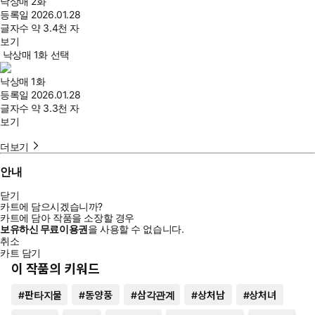
낙상매 2화
등록일
2026.01.28
글자수
약 3.4천 자
보기
낙상매 1화 선택
낙상매 1화
등록일
2026.01.28
글자수
약 3.3천 자
보기
더보기
안내
닫기
카트에 담으시겠습니까?
카트에 담아 작품을 소장할 경우
보유하신 무료이용권
을 사용할 수 없습니다.
취소
카트 담기
이 작품의 키워드
#
판타지물
#
동양풍
#
삼각관계
#
상처남
#
상처녀