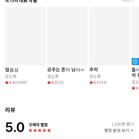
작가의 대표 작품
“말라비틀어져 죽어 가도 상관없다면… 제게 아씨를 주시렵니까.”
휘이잉― 메마른 바람이 불었다.
사내는 푹 숙이고 있던 고개를 천천히 들었다.
발갛게 물든 사내의 눈가가 드러났다.
애써 웃고 있지만 툭 건드리기만 해도 무너질 것 같은 그 얼굴에
연조는 순간 할 말을 잃었다.
얼음성
공주는 혼자 남아서
추락
돌
“껍데기뿐인 아씨라도 붙들고 있고 싶다면… 주실 거냐고 물었습
어 
김도희
김도희
김도희
니다.”
김
4.4
(
1,094
)
4.0
(
12
)
4.1
(
114
)
4
여자는 촛불이었다가, 불길이 되었다.
나를 태우고 완전히 다른 것으로 변모시킬… 불길.
리뷰
5.0
1,200
명 평가
구매자 별점
별점 분포 보기