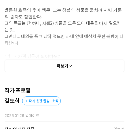
사랑하게 되고, 복수와 사랑 사이에서 갈등하는 걸 보고 싶을 때
멸문한 호족의 후예 백무, 그는 청룡의 성물을 훔치려 사씨 가문
* 공감 글귀:
의 종자로 잠입한다.
“아씨께서도 저를 모두 이용하셨으니 저를 죽이시렵니까?”
그의 목표는 단 하나, 사(四) 성물을 모두 모아 대륙을 다시 일으키
는 것.
그런데… 대의를 품고 납작 엎드린 사내 앞에 예상치 못한 복병이 나
타난다!
“너, 내 가짜 낭군이 되어다오.”
“아씨… 미친, 미치셨습니까?”
더보기
사연조는 원수의 딸, 고난이라고는 모르는 한심한 양반.
그리고 사랑에 미친 여자.
그리 여겼건만… 그녀의 연극에 동참하게 될 줄이야.
작가 프로필
그리고 저 역시, 이토록 연극에 몰입하게 될 줄이야.
김도희
작가 신간 알림 · 소식
기어이 훔쳐서라도 이 여자를 갖고 싶어질 만큼.
2026.01.26
업데이트
* * *
더보기