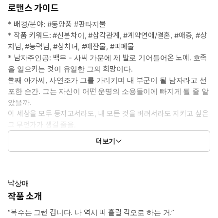
로맨스 가이드
* 배경/분야: #동양풍 #판타지물
* 작품 키워드: #신분차이, #삼각관계, #계약연애/결혼, #애증, #상
처남, #능력남, #상처녀, #애잔물, #피폐물
* 남자주인공: 백무 - 사씨 가문에 제 발로 기어들어온 노예. 호족
을 일으키는 것이 유일한 그의 희망이다.
둘째 아가씨, 사연조가 그를 가리키며 내 부군이 될 남자라고 선
포한 순간. 그는 자신이 어떤 운명의 소용돌이에 빠지게 될 줄 알
았을까.
이 세상을 모두 등지고서라도, 내 모든 것을 버려서라도 지키고 싶은
그 무언가가 생길 줄을.
* 여자주인공: 사연조 - 사씨 가문의 둘째 딸. 늘상 아름답고 똑똑한
더보기
언니의 그늘 아래서 살아왔다.
사랑하는 남자의 행복을 위해 이상한 노예를 남편 삼기로 한다.
이놈의 노예는 꺾이는 법이 없다. 방만하고, 또 솔직하며 겁이 없다.
내가 아는 세상의 법칙을 모조리 깨부순다.
낙상매
어쩐지 이 남자와 함께하면 그림자가 아닌 햇살 아래 살 수 있을 것
작품 소개
만 같다.
“복수는 그런 겁니다. 나 역시 피 흘릴 각오로 하는 거.”
* 이럴 때 보세요 : 가족을 잃고 노비로 전락한 남자가 원수의 딸을