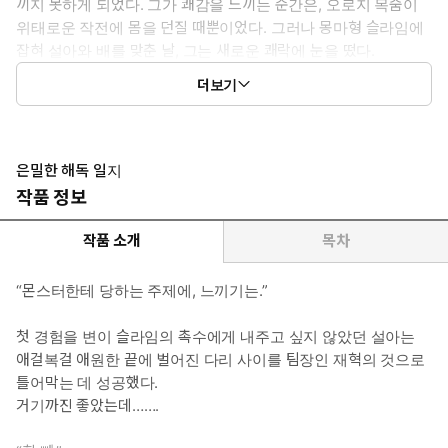
끼지 못하게 되었다. 그가 쾌감을 느끼는 순간은, 오로지 목숨이
위태로운 작전에 몸을 던질 때뿐이었다. 그러나 몽마형 슬라임에
잡혀 설아와 배를 맞춘 날, 그는 새로운 쾌락에 눈을 떴다.
*여자 주인공 : 윤설아 - 29세. 발에 채일 정도로 많다는 C급 헌터.
더보기
사채 빚을 갚기 위해 길드 소유의 몬스터 혈청을 몰래 빼돌리는 일
을 하고 있다. 그러던 중 몽마형 슬라임 독에 중독되어 던전에만
들어가면 발정이 나는 병에 걸려 버린다! 사태를 해결하는 방법은
주기적으로 관계를 맺어 독성을 빼내는 것뿐. 그런데 하필이면 함
은밀한 해독 일지
께 디톡스해야 하는 상대가 횡령 사건을 조사하는 작전 팀 팀장
작품 정보
재혁이다. 횡령을 들키지 않고 해독만 할 수 있을까?
*이럴 때 보세요 : 어쩔 수 없이 시작된 관계가 점점 놓을 수 없는 감
작품 소개
목차
정이 되는 유쾌한 이야기가 보고 싶을 때
*공감 글귀 : “가긴 어딜 가. 상관 허락도 없이.”
“몬스터한테 당하는 주제에, 느끼기는.”
첫 경험을 변이 슬라임의 촉수에게 내주고 싶지 않았던 설아는
애걸복걸 애원한 끝에 벌어진 다리 사이를 팀장인 재혁의 것으로
틀어막는 데 성공했다.
거기까진 좋았는데…….