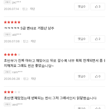
jac***
댓글
0
3
2026.07.14
신고
차단
ㅋㅋㅋㅋㅋ S급 변태로 거듭난 남주
aid***
댓글
0
2
2026.07.08
신고
차단
초반부가 진짜 야하고 재밌어요 뒤로 갈수록 너무 휙휙 전개되면서 좀 유
치해져요 그래도 씬은 좋았습니당~
ram***
댓글
0
0
2026.06.28
신고
차단
초반엔 재밌었는데 반복되는 씬이 그저 그래서인지 읽덮했습니다
aed***
댓글
0
0