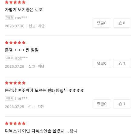
가볍게 보기좋은 로코
ros***
댓글
0
0
2026.07.30
신고
차단
존잼ㅋㅋㅋ 씬 찰짐
abc***
댓글
0
1
2026.07.26
신고
차단
동정남 여주밖에 모르는 변태팀장님 ㅎㅎㅎㅎ
her***
댓글
0
1
2026.07.25
신고
차단
디톡스가 이런 디톡스인줄 몰랐지....참나