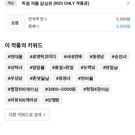
독점 작품 감상은 [RIDI ONLY 작품관]
독점
전자책 정가
3,500원
소장
판매가
3,500원
이 작품의 키워드
#
현대물
#
로맨틱코미디
#
사내연애
#
동정남
#
순진녀
#
상처녀
#
달달물
#
몸정>맘정
#
능력남
#
냉정남
#
무심남
#
존댓말남
#
동정녀
#
헌터물
#
별점100개이상
#
3000~5000원
#
평점4점이상
#
리뷰100개이상
#
단행본
다른 키워드로 검색