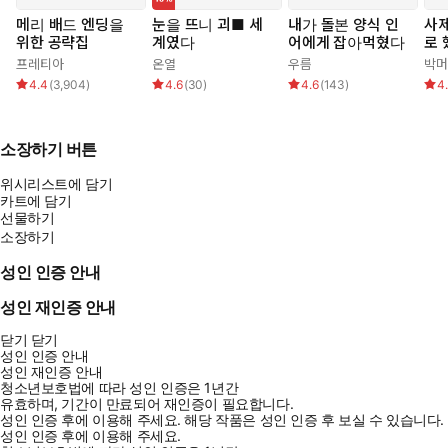
메리 배드 엔딩을
눈을 뜨니 괴■ 세
내가 돌본 양식 인
사제
위한 공략집
계였다
어에게 잡아먹혔다
로 
프레티아
온열
우름
박머
4.4
(
3,904
)
4.6
(
30
)
4.6
(
143
)
4
소장하기 버튼
위시리스트에 담기
카트에 담기
선물하기
소장하기
성인 인증 안내
성인 재인증 안내
닫기
닫기
성인 인증 안내
성인 재인증 안내
청소년보호법에 따라 성인 인증은 1년간
유효하며, 기간이 만료되어 재인증이 필요합니다.
성인 인증 후에 이용해 주세요.
해당 작품은 성인 인증 후 보실 수 있습니다.
성인 인증 후에 이용해 주세요.