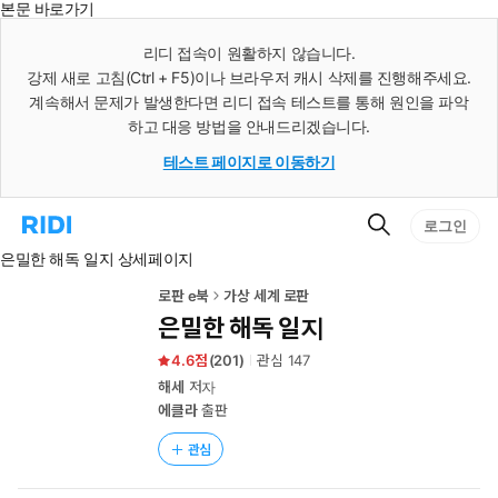
본문 바로가기
인
스
리디 접속이 원활하지 않습니다.
턴
강제 새로 고침(Ctrl + F5)이나 브라우저 캐시 삭제를 진행해주세요.
트
검
계속해서 문제가 발생한다면 리디 접속 테스트를 통해 원인을 파악
색
하고 대응 방법을 안내드리겠습니다.
테스트 페이지로 이동하기
검
리
로그인
색
디
은밀한 해독 일지 상세페이지
홈
으
로
로판 e북
가상 세계 로판
이
은밀한 해독 일지
동
4.6
(
201
)
관심
147
해세
저자
에클라
출판
관심