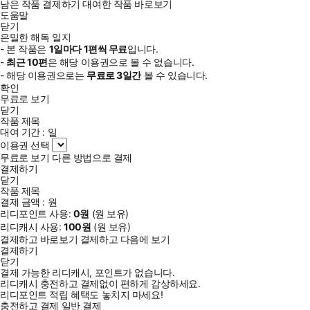
남은 작품 결제하기
대여한 작품 바로보기
도움말
닫기
은밀한 해독 일지
- 본 작품은
1일
마다
1
편씩 무료
입니다.
-
최근
10편
은 해당 이용권으로 볼 수 없습니다.
- 해당 이용권으로는
무료로
3일
간
볼 수 있습니다.
확인
무료로 보기
닫기
작품 제목
대여 기간 :
일
이용권 선택
무료로 보기
다른 방법으로 결제
결제하기
닫기
작품 제목
결제 금액 :
원
리디포인트 사용:
0
원
(
원 보유)
리디캐시 사용:
100
원
(
원 보유)
결제하고 바로보기
결제하고 다음에 보기
결제하기
닫기
결제 가능한 리디캐시, 포인트가 없습니다.
리디캐시 충전하고 결제없이 편하게 감상하세요.
리디포인트 적립 혜택도 놓치지 마세요!
충전하고 결제
일반 결제