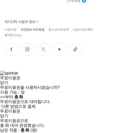
인재채용
리디(주) 사업자 정보
이용약관
개인정보 처리방침
청소년보호정책
사업자정보확인
©
RIDI Corp.
페
인
트
유
틱
이
스
위
튜
톡
스
타
터
브
북
그
램
무료이용권
닫기
무료이용권을 사용하시겠습니까?
사용 가능 :
장
<
>부터
총
화
무료이용권으로 대여합니다.
다른 방법으로 결제
무료이용권
닫기
무료이용권으로
총
화
대여 완료했습니다.
남은 작품 :
총
화
(
원)