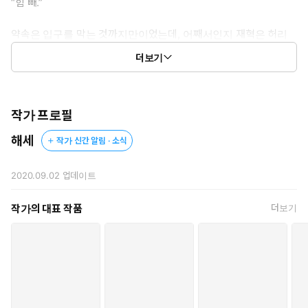
“힘 빼.”
약속은 입구를 막는 것까지만이었는데, 어째서인지 재혁은 허리
를 가만 두지 않고.
더보기
의도인지 우연인지 잘 느끼는 지점만 연달아 자극하는 재혁 때문에
자꾸만 몸에 힘이 들어간다.
“힘 빼라니까. 던전 안에서 팀장 지시에 어떻게 행동해야 하는지
작가 프로필
모릅니까?”
해세
작가 신간 알림 · 소식
“절, 절대보, 복조, 흐아, 앙!”
“이게 지금 절대복종하는 거야?”
2020.09.02
업데이트
* * *
작가의 대표 작품
더보기
…나 잘리나?
던전에서 재혁과 의도치 않게 관계를 맺은 다음 날.
설아는 좌절했다.
실세 중의 실세, 차기 길드장 후보인 재혁에게 불쾌한 경험을 선사
했으니 잘리는 건 시간 문제이리라.