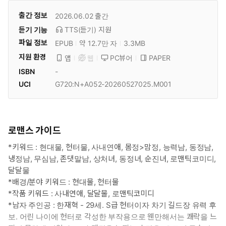
출간 정보
2026.06.02
출간
듣기 기능
TTS(듣기)
지원
파일 정보
EPUB
약 12.7만 자
3.3MB
지원 환경
PC뷰어
PAPER
앱
웹
ISBN
-
UCI
G720:N+A052-20260527025.M001
로맨스 가이드
*키워드 : 현대물, 헌터물, 사내연애, 몸정>맘정, 능력남, 동정남,
냉정남, 무심남, 존댓말남, 상처녀, 동정녀, 순진녀, 로맨틱코미디,
달달물
*배경/분야 키워드 : 현대물, 헌터물
*작품 키워드 : 사내연애, 달달물, 로맨틱코미디
*남자 주인공 : 한재혁 - 29세. S급 헌터이자 차기 길드장 유력 후
보. 어린 나이에 헌터로 각성한 부작용으로 웬만해서는 쾌락을 느