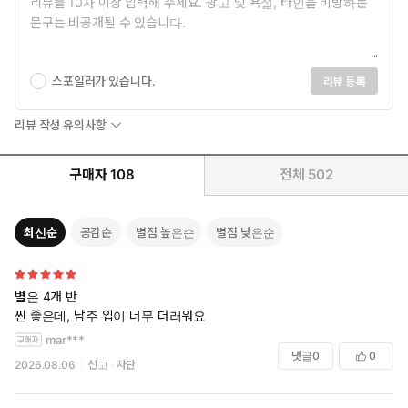
스포일러가 있습니다.
리뷰 등록
리뷰 작성 유의사항
구매자
108
전체
502
최신순
공감순
별점 높은순
별점 낮은순
별은 4개 반
씬 좋은데, 남주 입이 너무 더러워요
mar***
댓글
0
0
2026.08.06
신고
차단