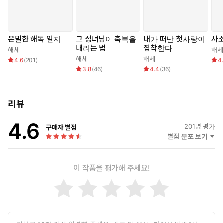
이보다 더 최악이 있을까 싶었는데.
“우리 팀장이 서악산 던전에 왜 갔냐고? 변이 슬라임 때문에 간 건
은밀한 해독 일지
그 성녀님이 축복을
내가 떠난 첫사랑이
사
아니라던데, 정확히는 몰라.”
내리는 법
집착한다
해세
해세
해세
해세
4.6
(
201
)
4
재혁이 길드 자산을 빼돌리는 횡령범을 직접 잡기 위해 움직이는
3.8
(
46
)
4.4
(
36
)
것 같다.
설아는 절망했다.
그 횡령범이 바로 그녀였기 때문에.
리뷰
…나 감방 가나?
4.6
201
명 평가
구매자 별점
별점 분포 보기
이 작품을 평가해 주세요!