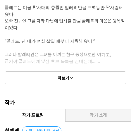
콜레트는 미궁 탐사대의 총괄인 발레리안을 오랫동안 짝사랑해
왔다.
오빠 친구인 그를 따라 마탑에 입사할 만큼 콜레트의 마음은 맹목적
이었다.
“콜레트. 난 네가 여섯 살일 때부터 지켜봐 왔어.”
그러나 발레리안은 그녀를 아끼는 친구 동생으로만 여기고,
급기야 콜레트에게 맞선 후보 목록을 건네는데…….
“한 번만 더, 나한테 다른 남자를 만나라고 하면, 다시는 안 볼 거야.”
더보기
다시는 보지 않겠다는 비명 같은 외침에도 발레리안에게 그녀는 여
전히 아끼는 동생일 뿐이다.
그러던 어느 날, 미궁에서 사고를 당한 콜레트는 발레리안과 관련된
작가
모든 기억을 잃게 된다.
작가 프로필
작가 소개
“저기… 그쪽이 절 미궁에서 구해 주셨다고 들었어요. 감사합니
다. 그럼 전 이만 가 볼게요.”
청예레
작가 신간 알림 · 소식