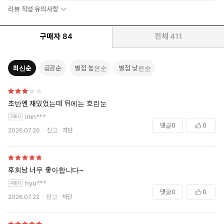
리뷰 작성 유의사항
구매자
84
전체
411
최신순
공감순
별점 높은순
별점 낮은순
초반엔 재밌었는데 뒤에는 흐린눈
imn***
댓글
0
0
2026.07.26
신고
차단
후회남 너무 좋아합니다~
hyu***
댓글
0
0
2026.07.22
신고
차단