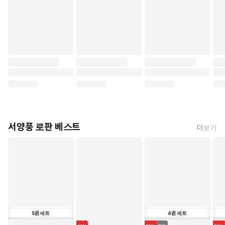
서양풍 로판 베스트
더보기
5
권
세트
4
권
세트