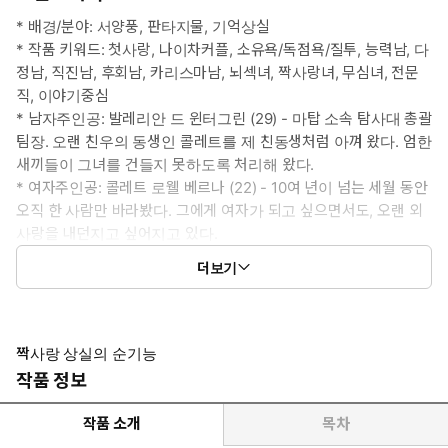
* 배경/분야: 서양풍, 판타지물, 기억상실
* 작품 키워드: 첫사랑, 나이차커플, 소유욕/독점욕/질투, 능력남, 다
정남, 직진남, 후회남, 카리스마남, 뇌섹녀, 짝사랑녀, 무심녀, 전문
직, 이야기중심
* 남자주인공: 발레리안 드 윈터그린 (29) - 마탑 소속 탐사대 총괄
팀장. 오랜 친우의 동생인 콜레트를 제 친동생처럼 아껴 왔다. 엄한
새끼들이 그녀를 건들지 못하도록 처리해 왔다.
* 여자주인공: 콜레트 로웰 베르나 (22) - 10여 년이 넘는 세월 동안
오직 한 사람만 바라봤다. 그에게 여자가 되고 싶으면서도, 오랜 외
사랑을 내던지고 싶어지고 있다.
* 이럴 때 보세요: 다정한 유죄 연상남이 뒤늦게 후회하며 여주를 유
더보기
혹하는 모습을 보고 싶을 때.
* 공감 글귀:
“내가 그만두면, 넌 다른 놈에게 갈 테니까.”
“그야…….”
짝사랑 상실의 순기능
“그러니까 나한테만 해. 오직, 나한테만.”
작품 정보
작품 소개
목차