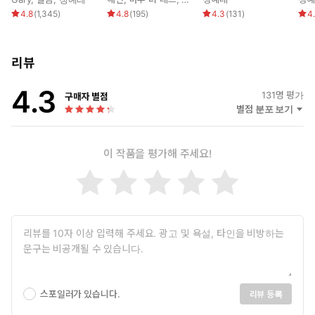
어쩐지 아까보다 더 부피감이 커 보였다.
4.8
(
1,345
)
4.8
(
195
)
4.3
(
131
)
4
“명심해. 내 부작용을 해결할 수 있는 사람은 오직 너뿐이라는 것을.”
리뷰
어쩔 줄 몰라 하는 콜레트의 얼굴을 담은 발레리안의 붉은 눈동자가
아릿하게 젖어 들었다.
4.3
131
명 평가
구매자 별점
별점 분포 보기
이 작품을 평가해 주세요!
스포일러가 있습니다.
리뷰 등록