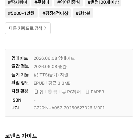
#
짝사랑녀
#
무심녀
#
이야기중심
#
별점100개이상
#
5000~1만원
#
평점4점이상
#
단행본
다른 키워드로 검색
업데이트
2026.06.08
업데이트
출간 정보
2026.06.08
출간
듣기 기능
TTS(듣기)
지원
파일 정보
EPUB
평균 3.3MB
지원 환경
PC뷰어
PAPER
앱
웹
ISBN
-
UCI
G720:N+A052-20260527026.M001
로맨스 가이드