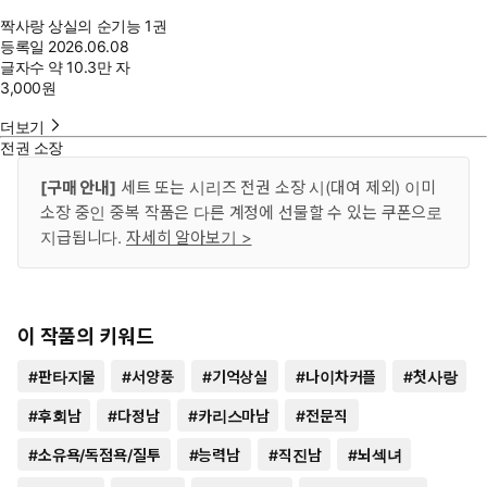
짝사랑 상실의 순기능 1권
등록일
2026.06.08
글자수
약 10.3만 자
3,000
원
더보기
전권 소장
[구매 안내]
세트 또는 시리즈 전권 소장 시(대여 제외) 이미
소장 중인 중복 작품은 다른 계정에 선물할 수 있는 쿠폰으로
지급됩니다.
자세히 알아보기 >
이 작품의 키워드
#
판타지물
#
서양풍
#
기억상실
#
나이차커플
#
첫사랑
#
후회남
#
다정남
#
카리스마남
#
전문직
#
소유욕/독점욕/질투
#
능력남
#
직진남
#
뇌섹녀