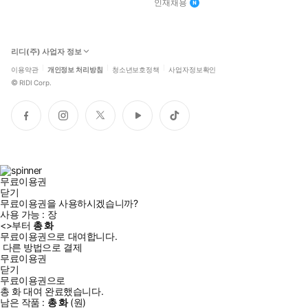
인재채용
리디(주) 사업자 정보
이용약관
개인정보 처리방침
청소년보호정책
사업자정보확인
©
RIDI Corp.
페
인
트
유
틱
이
스
위
튜
톡
스
타
터
브
북
그
램
무료이용권
닫기
무료이용권을 사용하시겠습니까?
사용 가능 :
장
<
>부터
총
화
무료이용권으로 대여합니다.
다른 방법으로 결제
무료이용권
닫기
무료이용권으로
총
화
대여 완료했습니다.
남은 작품 :
총
화
(
원)