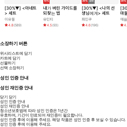
[30%▼] <아네트
내가 버린 가이드를
[30%▼] <나의 선
[3
> 세트
되찾는 법
생님에게> 세트
마물
이유월
유민티
파민쿠
애
4.8
(
589
)
4.5
(
93
)
4.6
(
196
)
4
소장하기 버튼
위시리스트에 담기
카트에 담기
선물하기
선택 소장하기
성인 인증 안내
성인 재인증 안내
닫기
닫기
성인 인증 안내
성인 재인증 안내
청소년보호법에 따라 성인 인증은 1년간
유효하며, 기간이 만료되어 재인증이 필요합니다.
성인 인증 후에 이용해 주세요.
해당 작품은 성인 인증 후 보실 수 있습니다.
성인 인증 후에 이용해 주세요.