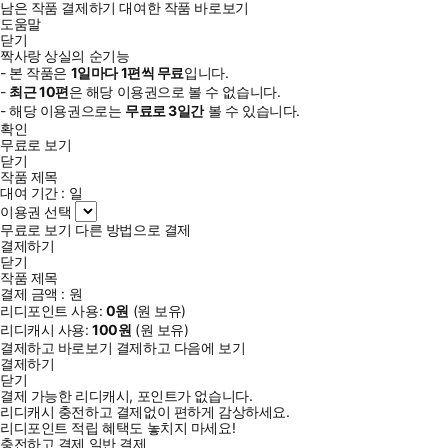
남은 작품 결제하기
대여한 작품 바로보기
도움말
닫기
짝사랑 상실의 순기능
- 본 작품은
1일
마다
1
편씩 무료
입니다.
-
최근
10편
은 해당 이용권으로 볼 수 없습니다.
- 해당 이용권으로는
무료로
3일
간
볼 수 있습니다.
확인
무료로 보기
닫기
작품 제목
대여 기간 :
일
이용권 선택
무료로 보기
다른 방법으로 결제
결제하기
닫기
작품 제목
결제 금액 :
원
리디포인트 사용:
0
원
(
원 보유)
리디캐시 사용:
100
원
(
원 보유)
결제하고 바로보기
결제하고 다음에 보기
결제하기
닫기
결제 가능한 리디캐시, 포인트가 없습니다.
리디캐시 충전하고 결제없이 편하게 감상하세요.
리디포인트 적립 혜택도 놓치지 마세요!
충전하고 결제
일반 결제