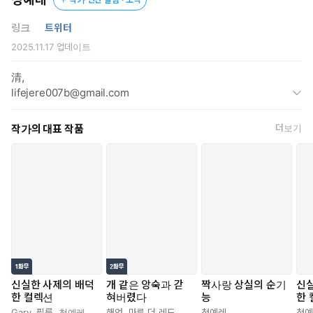
자신을 낯선 사람으로 대하는 콜레트를 본 발레리안의 안색이 창백
링크
트위터
해졌다.
2025.11.17
업데이트
* * *
清,
lifejere007b@gmail.com
자신을 잊은 그녀에게 발레리안이 할 수 있는 것은 딱 하나였다.
작가의 대표 작품
더보기
“그러니까… 지금 이게, 저 때문이라는 말씀이네요?”
“그래. 이걸 착용했더니… 이렇게 됐어.”
이 기회를 놓치지 않는 것.
“책임져야지, 콜레트.”
“……”
“네가 선물한 이 아티팩트를 착용한 이후로 이렇게 됐으니까.”
볼에 닿는 숨결이 뜨거웠다. 입술을 잘근거리던 콜레트는 발레리
신실한 사제의 배덕
개 같은 앙숙과 갇
짝사랑 상실의 순기
신실
한 컬렉션
혀버렸다
능
한
안의 불룩해진 하복부를 보았다.
Gary
,
필름
,
청예레
해언
,
마루 더 레드
,
청예레
청예레
청예