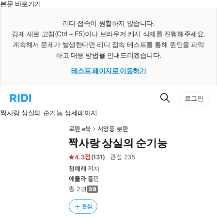
본문 바로가기
인
스
리디 접속이 원활하지 않습니다.
턴
강제 새로 고침(Ctrl + F5)이나 브라우저 캐시 삭제를 진행해주세요.
트
검
계속해서 문제가 발생한다면 리디 접속 테스트를 통해 원인을 파악
색
하고 대응 방법을 안내드리겠습니다.
테스트 페이지로 이동하기
검
리
로그인
색
디
짝사랑 상실의 순기능 상세페이지
홈
으
로
로판 e북
서양풍 로판
이
짝사랑 상실의 순기능
동
4.3
(
131
)
관심
235
청예레
저자
에클라
출판
총 2권
관심