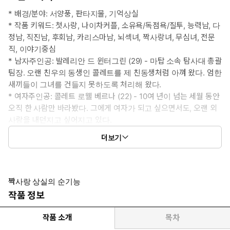
* 배경/분야: 서양풍, 판타지물, 기억상실
* 작품 키워드: 첫사랑, 나이차커플, 소유욕/독점욕/질투, 능력남, 다
정남, 직진남, 후회남, 카리스마남, 뇌섹녀, 짝사랑녀, 무심녀, 전문
직, 이야기중심
* 남자주인공: 발레리안 드 윈터그린 (29) - 마탑 소속 탐사대 총괄
팀장. 오랜 친우의 동생인 콜레트를 제 친동생처럼 아껴 왔다. 엄한
새끼들이 그녀를 건들지 못하도록 처리해 왔다.
* 여자주인공: 콜레트 로웰 베르나 (22) - 10여 년이 넘는 세월 동안
오직 한 사람만 바라봤다. 그에게 여자가 되고 싶으면서도, 오랜 외
사랑을 내던지고 싶어지고 있다.
* 이럴 때 보세요: 다정한 유죄 연상남이 뒤늦게 후회하며 여주를 유
더보기
혹하는 모습을 보고 싶을 때.
* 공감 글귀:
“내가 그만두면, 넌 다른 놈에게 갈 테니까.”
“그야…….”
짝사랑 상실의 순기능
“그러니까 나한테만 해. 오직, 나한테만.”
작품 정보
작품 소개
목차