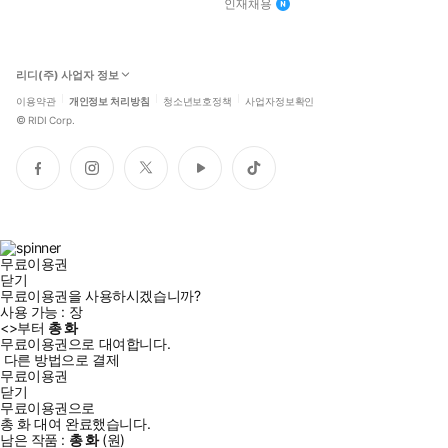
인재채용
리디(주) 사업자 정보
이용약관
개인정보 처리방침
청소년보호정책
사업자정보확인
©
RIDI Corp.
페
인
트
유
틱
이
스
위
튜
톡
스
타
터
브
북
그
램
무료이용권
닫기
무료이용권을 사용하시겠습니까?
사용 가능 :
장
<
>부터
총
화
무료이용권으로 대여합니다.
다른 방법으로 결제
무료이용권
닫기
무료이용권으로
총
화
대여 완료했습니다.
남은 작품 :
총
화
(
원)