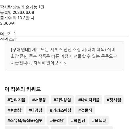
짝사랑 상실의 순기능 1권
등록일
2026.06.08
글자수
약 10.3만 자
3,000
원
더보기
전권 소장
[구매 안내]
세트 또는 시리즈 전권 소장 시(대여 제외) 이미
소장 중인 중복 작품은 다른 계정에 선물할 수 있는 쿠폰으로
지급됩니다.
자세히 알아보기 >
이 작품의 키워드
#
판타지물
#
서양풍
#
기억상실
#
나이차커플
#
첫사랑
#
후회남
#
다정남
#
카리스마남
#
전문직
#
소유욕/독점욕/질투
#
능력남
#
직진남
#
뇌섹녀