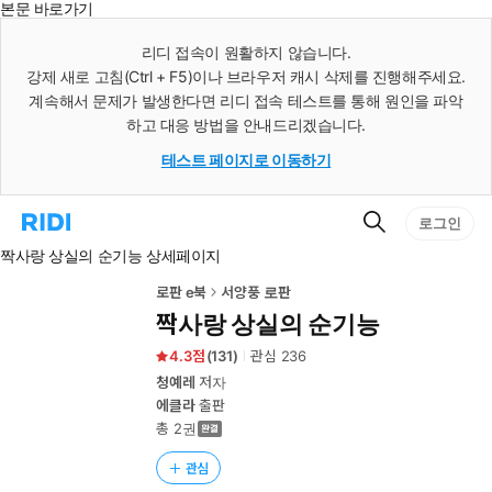
본문 바로가기
인
스
리디 접속이 원활하지 않습니다.
턴
강제 새로 고침(Ctrl + F5)이나 브라우저 캐시 삭제를 진행해주세요.
트
검
계속해서 문제가 발생한다면 리디 접속 테스트를 통해 원인을 파악
색
하고 대응 방법을 안내드리겠습니다.
테스트 페이지로 이동하기
검
리
로그인
색
디
짝사랑 상실의 순기능 상세페이지
홈
으
로
로판 e북
서양풍 로판
이
짝사랑 상실의 순기능
동
4.3
(
131
)
관심
236
청예레
저자
에클라
출판
총 2권
관심