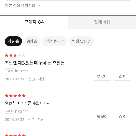
리뷰 작성 유의사항
구매자
84
전체
411
최신순
공감순
별점 높은순
별점 낮은순
초반엔 재밌었는데 뒤에는 흐린눈
imn***
댓글
0
0
2026.07.26
신고
차단
후회남 너무 좋아합니다~
hyu***
댓글
0
0
2026.07.22
신고
차단