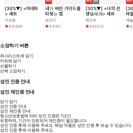
[30%▼] <아네트
내가 버린 가이드를
[30%▼] <나의 선
[3
> 세트
되찾는 법
생님에게> 세트
마물
이유월
유민티
파민쿠
애
4.8
(
599
)
4.5
(
97
)
4.6
(
203
)
4
소장하기 버튼
위시리스트에 담기
카트에 담기
선물하기
선택 소장하기
성인 인증 안내
성인 재인증 안내
닫기
닫기
성인 인증 안내
성인 재인증 안내
청소년보호법에 따라 성인 인증은 1년간
유효하며, 기간이 만료되어 재인증이 필요합니다.
성인 인증 후에 이용해 주세요.
해당 작품은 성인 인증 후 보실 수 있습니다.
성인 인증 후에 이용해 주세요.