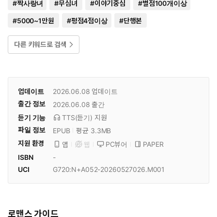
#
짝사랑녀
#
무심녀
#
이야기중심
#
별점100개이상
#
5000~1만원
#
평점4점이상
#
단행본
다른 키워드로 검색
업데이트
2026.06.08
업데이트
출간 정보
2026.06.08
출간
듣기 기능
TTS(듣기)
지원
파일 정보
EPUB
평균 3.3MB
지원 환경
PC뷰어
PAPER
앱
웹
ISBN
-
UCI
G720:N+A052-20260527026.M001
로맨스 가이드