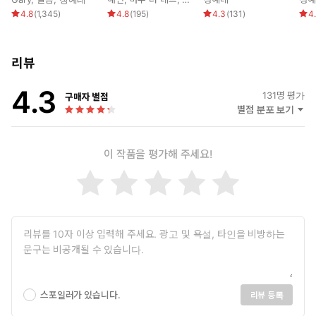
어쩐지 아까보다 더 부피감이 커 보였다.
4.8
(
1,345
)
4.8
(
195
)
4.3
(
131
)
4
“명심해. 내 부작용을 해결할 수 있는 사람은 오직 너뿐이라는 것을.”
리뷰
어쩔 줄 몰라 하는 콜레트의 얼굴을 담은 발레리안의 붉은 눈동자가
아릿하게 젖어 들었다.
4.3
131
명 평가
구매자 별점
별점 분포 보기
이 작품을 평가해 주세요!
스포일러가 있습니다.
리뷰 등록