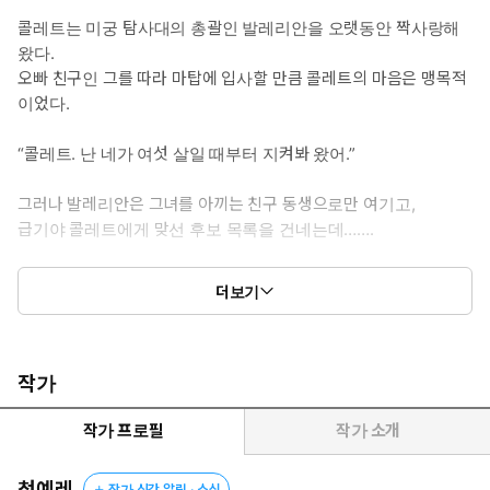
콜레트는 미궁 탐사대의 총괄인 발레리안을 오랫동안 짝사랑해
왔다.
오빠 친구인 그를 따라 마탑에 입사할 만큼 콜레트의 마음은 맹목적
이었다.
“콜레트. 난 네가 여섯 살일 때부터 지켜봐 왔어.”
그러나 발레리안은 그녀를 아끼는 친구 동생으로만 여기고,
급기야 콜레트에게 맞선 후보 목록을 건네는데…….
“한 번만 더, 나한테 다른 남자를 만나라고 하면, 다시는 안 볼 거야.”
더보기
다시는 보지 않겠다는 비명 같은 외침에도 발레리안에게 그녀는 여
전히 아끼는 동생일 뿐이다.
그러던 어느 날, 미궁에서 사고를 당한 콜레트는 발레리안과 관련된
작가
모든 기억을 잃게 된다.
작가 프로필
작가 소개
“저기… 그쪽이 절 미궁에서 구해 주셨다고 들었어요. 감사합니
다. 그럼 전 이만 가 볼게요.”
청예레
작가 신간 알림 · 소식