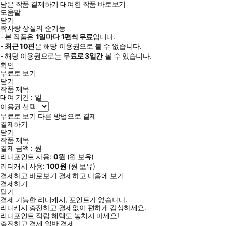
남은 작품 결제하기
대여한 작품 바로보기
도움말
닫기
짝사랑 상실의 순기능
- 본 작품은
1일
마다
1
편씩 무료
입니다.
-
최근
10편
은 해당 이용권으로 볼 수 없습니다.
- 해당 이용권으로는
무료로
3일
간
볼 수 있습니다.
확인
무료로 보기
닫기
작품 제목
대여 기간 :
일
이용권 선택
무료로 보기
다른 방법으로 결제
결제하기
닫기
작품 제목
결제 금액 :
원
리디포인트 사용:
0
원
(
원 보유)
리디캐시 사용:
100
원
(
원 보유)
결제하고 바로보기
결제하고 다음에 보기
결제하기
닫기
결제 가능한 리디캐시, 포인트가 없습니다.
리디캐시 충전하고 결제없이 편하게 감상하세요.
리디포인트 적립 혜택도 놓치지 마세요!
충전하고 결제
일반 결제