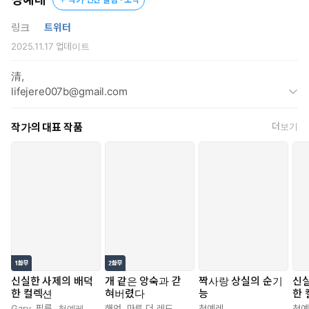
자신을 낯선 사람으로 대하는 콜레트를 본 발레리안의 안색이 창백
링크
트위터
해졌다.
2025.11.17
업데이트
* * *
清,
lifejere007b@gmail.com
자신을 잊은 그녀에게 발레리안이 할 수 있는 것은 딱 하나였다.
작가의 대표 작품
더보기
“그러니까… 지금 이게, 저 때문이라는 말씀이네요?”
“그래. 이걸 착용했더니… 이렇게 됐어.”
이 기회를 놓치지 않는 것.
“책임져야지, 콜레트.”
“……”
“네가 선물한 이 아티팩트를 착용한 이후로 이렇게 됐으니까.”
볼에 닿는 숨결이 뜨거웠다. 입술을 잘근거리던 콜레트는 발레리
신실한 사제의 배덕
개 같은 앙숙과 갇
짝사랑 상실의 순기
신실
한 컬렉션
혀버렸다
능
한
안의 불룩해진 하복부를 보았다.
Gary
,
필름
,
청예레
해언
,
마루 더 레드
,
청예레
청예레
청예