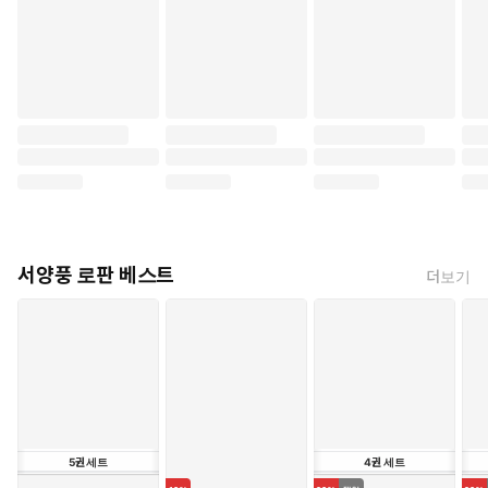
서양풍 로판 베스트
더보기
5
권
세트
4
권
세트