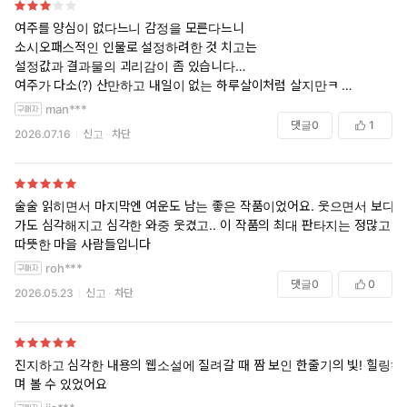
여주를 양심이 없다느니 감정을 모른다느니
소시오패스적인 인물로 설정하려한 것 치고는
설정값과 결과물의 괴리감이 좀 있습니다…
여주가 다소(?) 산만하고 내일이 없는 하루살이처럼 살지만ㅋ
오베르에서 대인관계에 그다지 큰 문제는 없거든요.
man***
그냥 깨발랄천진난만일 뿐.
댓글
0
1
2026.07.16
신고
차단
사회부적응자가 갑자기 극E가 되다니..
그 사이엔 입대와 전쟁이 있었는데 군대가 여주를 사람으로
만들었다..? 군필 남동생이 이 문장에 부들댑니다…..ㅋ
뭐 그럴 수도 있지만 이거 그런 소설 아니자나여..
술술 읽히면서 마지막엔 여운도 남는 좋은 작품이었어요. 웃으면서 보다
화가는 개연성이 낭낭했는데
가도 심각해지고 심각한 와중 웃겼고.. 이 작품의 최대 판타지는 정많고
(외전에서 이 놈은 Go자인가?라고 생각하긴 했지만ㅋㅋ)
따뜻한 마을 사람들입니다
여주는 과거가 밝혀질수록 캐릭터가 ???스러웠음
roh***
댓글
0
0
2026.05.23
신고
차단
그리고 2차 세계대전이면 세계대전이지…
이것저것 뒤섞인 건 몰입에 방해가 됐습니다.
그냥 평행세계라고 납득하고 읽긴 했는데
유니크한 세계관이라기보다 조사하기 싫었나부다는 느낌이라.
진지하고 심각한 내용의 웹소설에 질려갈 때 짬 보인 한줄기의 빛! 힐링하
며 볼 수 있었어요