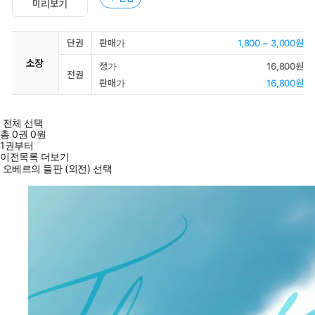
미리보기
단권
판매가
1,800 ~ 3,000원
소장
정가
16,800원
전권
판매가
16,800원
전체 선택
총
0
권
0원
1권부터
이전목록 더보기
오베르의 들판 (외전) 선택