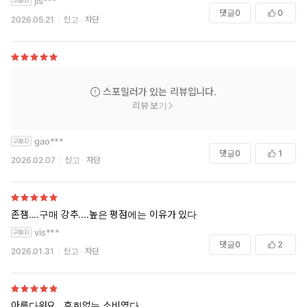
jis***
댓글
0
0
2026.05.21
신고
차단
스포일러가 있는 리뷰입니다.
리뷰 보기
gao***
댓글
0
1
2026.02.07
신고
차단
존잼....구매 강추....높은 평점에는 이유가 있다
vis***
댓글
0
2
2026.01.31
신고
차단
아름다워요.. 후회없는 소비였다..