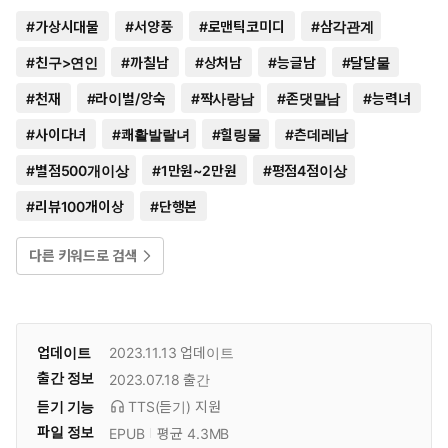
#
가상시대물
#
서양풍
#
로맨틱코미디
#
삼각관계
#
친구>연인
#
까칠남
#
상처남
#
능글남
#
달달물
#
천재
#
라이벌/앙숙
#
짝사랑남
#
존댓말남
#
능력녀
#
사이다녀
#
쾌활발랄녀
#
힐링물
#
츤데레남
#
별점500개이상
#
1만원~2만원
#
평점4점이상
#
리뷰100개이상
#
단행본
다른 키워드로 검색
업데이트
2023.11.13
업데이트
출간 정보
2023.07.18
출간
듣기 기능
TTS(듣기)
지원
파일 정보
EPUB
평균 4.3MB