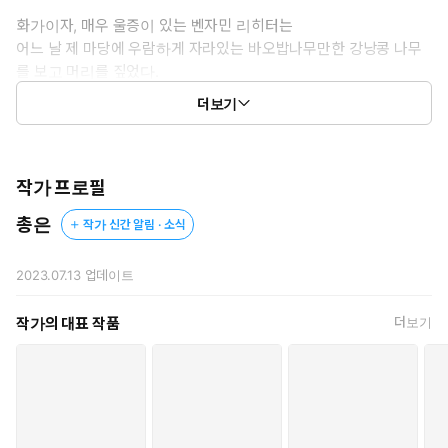
화가이자, 매우 울증이 있는 벤자민 리히터는
어느 날 제 마당에 우람하게 자라있는 바오밥나무만한 강낭콩 나무
를 보고 머리를 짚었다.
더보기
“그 녀석 어디 있어.”
“아마 지금쯤 축제를 즐기고 있을…걸요?”
작가 프로필
그 미친 녀석은 지금 남의 집 마당 꼴을 잭과 콩나무로 만들어 놓곤
유유자적 축제를 즐기고 있다고?
총은
작가 신간 알림 · 소식
화가는 오늘 하루 절대 집 밖으로 나가지 않으리라 다짐했다.
2023.07.13
업데이트
“그 녀석이 있는 곳으로 안내해.”
작가의 대표 작품
더보기
정말. 진심으로.