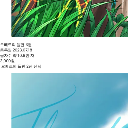
오베르의 들판 3권
등록일
2023.07.18
글자수
약 10.9만 자
3,000
원
오베르의 들판 2권 선택