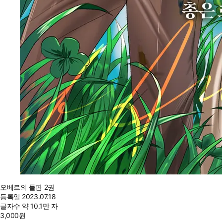
오베르의 들판 2권
등록일
2023.07.18
글자수
약 10.1만 자
3,000
원