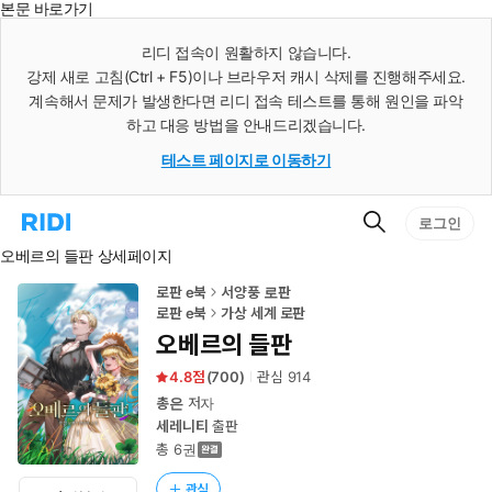
본문 바로가기
인
스
리디 접속이 원활하지 않습니다.
턴
강제 새로 고침(Ctrl + F5)이나 브라우저 캐시 삭제를 진행해주세요.
트
검
계속해서 문제가 발생한다면 리디 접속 테스트를 통해 원인을 파악
색
하고 대응 방법을 안내드리겠습니다.
테스트 페이지로 이동하기
검
리
로그인
색
디
오베르의 들판 상세페이지
홈
으
로
로판 e북
서양풍 로판
이
로판 e북
가상 세계 로판
동
오베르의 들판
4.8
(
700
)
관심
914
총은
저자
세레니티
출판
총 6권
관심