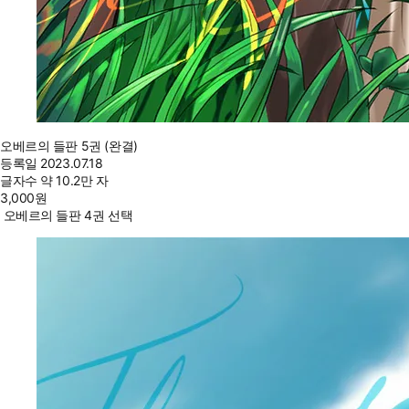
오베르의 들판 5권 (완결)
등록일
2023.07.18
글자수
약 10.2만 자
3,000
원
오베르의 들판 4권 선택