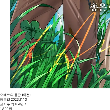
오베르의 들판 (외전)
등록일
2023.11.13
글자수
약 6.4만 자
1,800
원