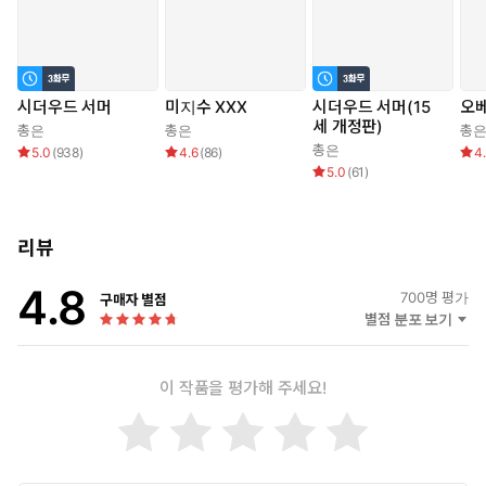
시더우드 서머
미지수 XXX
시더우드 서머(15
오
세 개정판)
총은
총은
총
총은
5.0
(
938
)
4.6
(
86
)
4
5.0
(
61
)
리뷰
4.8
700
명 평가
구매자 별점
별점 분포 보기
이 작품을 평가해 주세요!