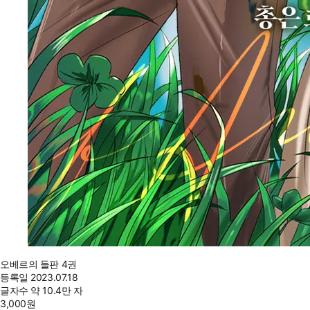
오베르의 들판 4권
등록일
2023.07.18
글자수
약 10.4만 자
3,000
원