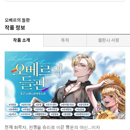
* 여자주인공: 닉시- 퇴역 군인, 천재 화학자, 전쟁을 승리로 이끈
행운의 여신이자 부대에 소문난 괴짜. 정신 나간 닉시. 빵이 없으면
굶으면 되지! 사람의 감정이 뭐죠? 나는 그저 하루하루를 의미 있고
오베르의 들판
재미있게 살고 싶을 뿐이야.하지만 그녀의 밝은 면 뒤엔 전쟁의 후
작품 정보
유증으로 인해 외상 후 스트레스를 앓고 있는 면모가 숨어 있다.
요즘 가장 큰 걱정은 화가에게 <엠마오의 그리스도>라는 그림을 보
작품 소개
목차
출판사 서평
여주기로 했지만, 그게 사실 대령이 불태워서 이 세상에 없다는
거?!
* 이럴 때 보세요: 쾌활한 여주가 까칠 예민한 남주의 속을 터지게 하
는 로맨스가 보고 싶을 때. 마음의 상처가 있는 남주가 발랄한 여주
에게 점점 감겨드는 힐링 로맨스가 보고 싶을 때.
* 공감 글귀:
“우린 언제 군인이 아니게 될까?”
“아마 우리도 끝나지 않을 것 같은 시간을 지나다 보면, 언젠가 평범
한 사람이 되는 순간이 오겠지?”
“그러니 그때까지 우리는 우리의 밤을 용서해 줄 필요가 있어.”
천재 화학자, 전쟁을 승리로 이끈 행운의 여신…이자