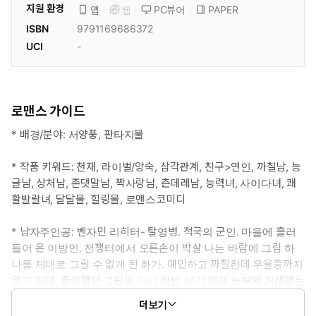
지원 환경
PC뷰어
PAPER
앱
웹
ISBN
9791169686372
UCI
-
로맨스 가이드
* 배경/분야: 서양풍, 판타지물
* 작품 키워드: 천재, 라이벌/앙숙, 삼각관계, 친구>연인, 까칠남, 능
글남, 상처남, 존댓말남, 짝사랑남, 츤데레남, 능력녀, 사이다녀, 쾌
활발랄녀, 달달물, 힐링물, 로맨스코미디
* 남자주인공: 벤자민 리히터- 탈영병. 적국의 군인. 마을에 흘러
들어 온 이방인. 전쟁터에서 오른손이 박살 나는 바람에 그림 하
나를 제대로 그릴 수 없게 된 화가. 예민하고 까칠한데 우울증까지
앓고 있다. 좋아했던 그림을 다시 한번 보기 위해 농부와 거래했는
데, 본인은 그게 사기 거래라는 걸 모른다.
더보기