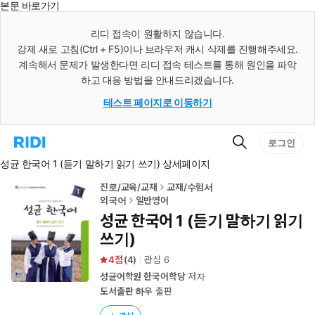
본문 바로가기
인
스
리디 접속이 원활하지 않습니다.
턴
강제 새로 고침(Ctrl + F5)이나 브라우저 캐시 삭제를 진행해주세요.
트
검
계속해서 문제가 발생한다면 리디 접속 테스트를 통해 원인을 파악
색
하고 대응 방법을 안내드리겠습니다.
테스트 페이지로 이동하기
검
리
로그인
색
디
성균 한국어 1 (듣기 말하기 읽기 쓰기) 상세페이지
홈
으
로
진로/교육/교재
교재/수험서
이
외국어
일반영어
동
성균 한국어 1 (듣기 말하기 읽기
쓰기)
4
(
4
)
관심
6
성균어학원 한국어학당
저자
도서출판 하우
출판