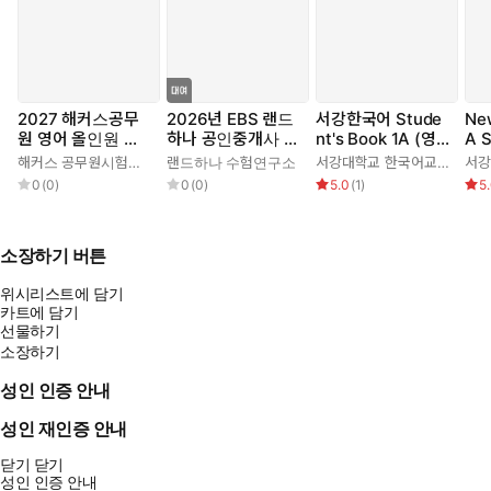
2027 해커스공무
2026년 EBS 랜드
서강한국어 Stude
Ne
원 영어 올인원 기
하나 공인중개사 올
nt's Book 1A (영
A S
본서
인원요약집_부동산
어판) 3rd edition
(영
해커스 공무원시험연구소
랜드하나 수험연구소
서강대학교 한국어교육원
공시법
0
(
0
)
0
(
0
)
5.0
(
1
)
5
소장하기 버튼
위시리스트에 담기
카트에 담기
선물하기
소장하기
성인 인증 안내
성인 재인증 안내
닫기
닫기
성인 인증 안내