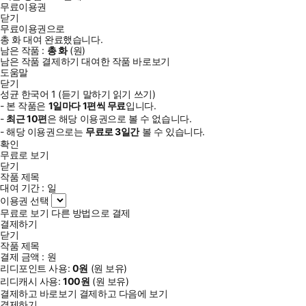
무료이용권
닫기
무료이용권으로
총
화
대여 완료했습니다.
남은 작품 :
총
화
(
원)
남은 작품 결제하기
대여한 작품 바로보기
도움말
닫기
성균 한국어 1 (듣기 말하기 읽기 쓰기)
- 본 작품은
1일
마다
1
편씩 무료
입니다.
-
최근
10편
은 해당 이용권으로 볼 수 없습니다.
- 해당 이용권으로는
무료로
3일
간
볼 수 있습니다.
확인
무료로 보기
닫기
작품 제목
대여 기간 :
일
이용권 선택
무료로 보기
다른 방법으로 결제
결제하기
닫기
작품 제목
결제 금액 :
원
리디포인트 사용:
0
원
(
원 보유)
리디캐시 사용:
100
원
(
원 보유)
결제하고 바로보기
결제하고 다음에 보기
결제하기