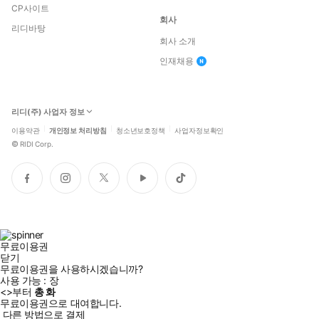
CP사이트
회사
리디바탕
회사 소개
인재채용
리디(주) 사업자 정보
이용약관
개인정보 처리방침
청소년보호정책
사업자정보확인
©
RIDI Corp.
페
인
트
유
틱
이
스
위
튜
톡
스
타
터
브
북
그
램
무료이용권
닫기
무료이용권을 사용하시겠습니까?
사용 가능 :
장
<
>부터
총
화
무료이용권으로 대여합니다.
다른 방법으로 결제