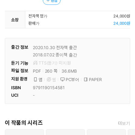
관심
전자책 정가
24,000원
소장
판매가
24,000원
출간 정보
2020.10.30
전자책 출간
2018.07.02
종이책 출간
듣기 기능
TTS(듣기)
미
지원
파일 정보
PDF
36.6MB
260 쪽
지원 환경
PC뷰어
PAPER
앱
웹
ISBN
9791190154581
UCI
-
이 작품의 시리즈
더보기