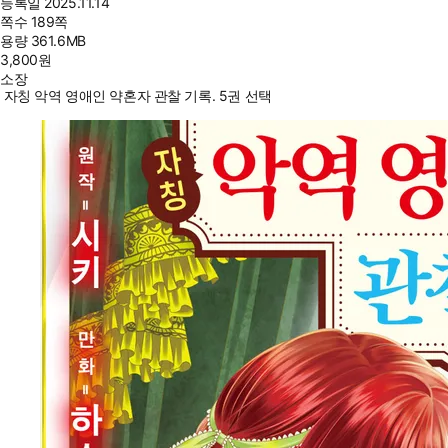
등록일
2025.11.14
쪽수
189쪽
용량
361.6MB
3,800
원
소장
자칭 악역 영애인 약혼자 관찰 기록. 5권 선택