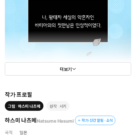
더보기
작가 프로필
그림
하스미 나츠메
원작
시키
하스미 나츠메
Natsume Hasumi
작가 신간 알림 · 소식
국적
일본