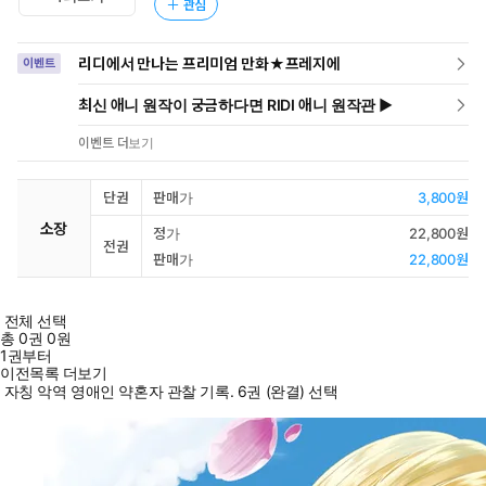
관심
리디에서 만나는 프리미엄 만화★프레지에
이벤트
최신 애니 원작이 궁금하다면 RIDI 애니 원작관 ▶
이벤트 더보기
단권
판매가
3,800원
소장
정가
22,800원
전권
판매가
22,800원
전체 선택
총
0
권
0원
1권부터
이전목록 더보기
자칭 악역 영애인 약혼자 관찰 기록. 6권 (완결) 선택