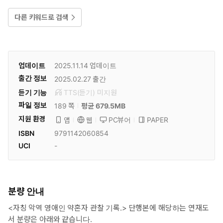
다른 키워드로 검색
업데이트
2025.11.14
업데이트
출간 정보
2025.02.27
출간
듣기 기능
TTS(듣기)
미
지원
파일 정보
189 쪽
평균 679.5MB
지원 환경
PC뷰어
PAPER
앱
웹
ISBN
9791142060854
UCI
-
분량 안내
<자칭 악역 영애인 약혼자 관찰 기록.> 단행본에 해당하는 연재도
서 분량은 아래와 같습니다.