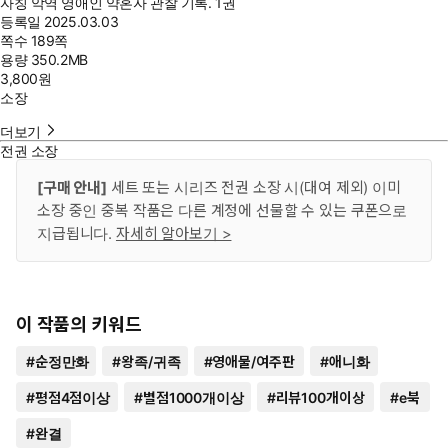
자칭 악역 영애인 약혼자 관찰 기록. 1권
등록일
2025.03.03
쪽수
189쪽
용량
350.2MB
3,800
원
소장
더보기
전권 소장
[구매 안내]
세트 또는 시리즈 전권 소장 시(대여 제외) 이미
소장 중인 중복 작품은 다른 계정에 선물할 수 있는 쿠폰으로
지급됩니다.
자세히 알아보기 >
이 작품의 키워드
#
순정만화
#
왕족/귀족
#
영애물/여주판
#
애니화
#
평점4점이상
#
별점1000개이상
#
리뷰100개이상
#
e북
#
완결