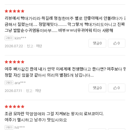
리뷰에서 빡대가리라 하길래 멍청한여주 별로 안좋아해서 안볼라다가 궁
금해서 질렀는데.... 정말재밋다........ 막그렇게 빡대가리도아니고 진짜
그냥 발랄순수귀염둥이바부..... 바부ㅠㅠ너무귀여워 티아 사랑해
kim***
댓글
0
0
2026.07.22
신고
차단
여주 빠가같긴 한데 내가 만약 이세계에 전생했다고 한다면? 여주보다 멍
청할 자신 있을것 같아서 의리의 별점5개 남깁니다...
ara***
댓글
0
0
2026.07.11
신고
차단
조금 모자란 악영영애와 그걸 지켜보는 왕자의 로브코미디.
여주가 헬시하고 남주가 맛있사와요
hit***