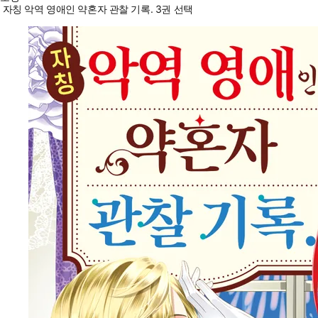
자칭 악역 영애인 약혼자 관찰 기록. 3권 선택