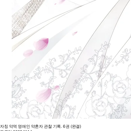
자칭 악역 영애인 약혼자 관찰 기록. 6권 (완결)