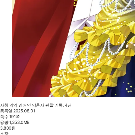
자칭 악역 영애인 약혼자 관찰 기록. 4권
등록일
2025.08.01
쪽수
191쪽
용량
1,353.0MB
3,800
원
소장