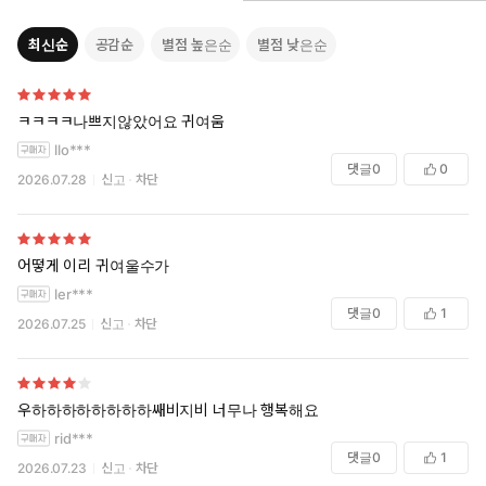
최신순
공감순
별점 높은순
별점 낮은순
ㅋㅋㅋㅋ나쁘지않았어요 귀여움
llo***
댓글
0
0
2026.07.28
신고
차단
어떻게 이리 귀여울수가
ler***
댓글
0
1
2026.07.25
신고
차단
우하하하하하하하하쌔비지비 너무나 행복해요
rid***
댓글
0
1
2026.07.23
신고
차단