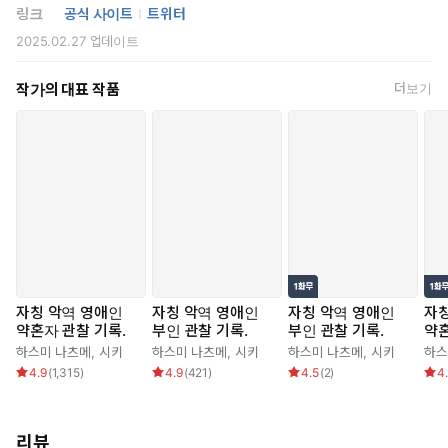
링크
공식 사이트
트위터
2025.02.27
업데이트
작가의 대표 작품
더보기
자칭 악역 영애인
자칭 악역 영애인
자칭 악역 영애인
자칭
약혼자 관찰 기록.
부인 관찰 기록.
부인 관찰 기록.
약혼
하스미 나츠메
,
시키
하스미 나츠메
,
시키
하스미 나츠메
,
시키
하스
4.9
(
1,315
)
4.9
(
421
)
4.5
(
2
)
4
리뷰