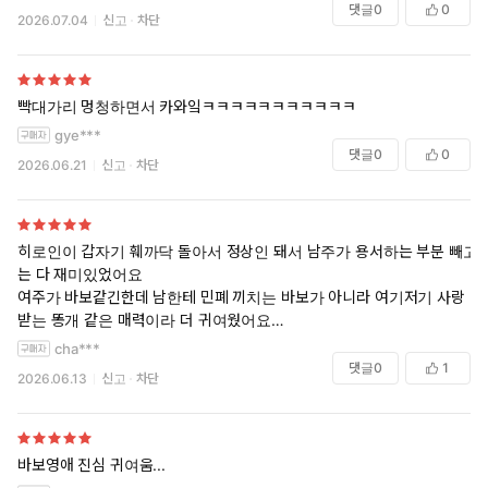
댓글
0
0
2026.07.04
신고
차단
빡대가리 멍청하면서 카와잌ㅋㅋㅋㅋㅋㅋㅋㅋㅋㅋㅋ
gye***
댓글
0
0
2026.06.21
신고
차단
히로인이 갑자기 훼까닥 돌아서 정상인 돼서 남주가 용서하는 부분 빼고
는 다 재미있었어요
여주가 바보같긴한데 남한테 민폐 끼치는 바보가 아니라 여기저기 사랑
받는 똥개 같은 매력이라 더 귀여웠어요
다만 결혼한 뒤 신혼 에피소드가 더 많았으면 좋았을텐데 바로 애기 낳아
cha***
버려서 아쉽네요ㅜ
댓글
0
1
2026.06.13
신고
차단
바보영애 진심 귀여움...