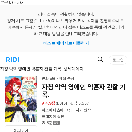
본문 바로가기
인
스
리디 접속이 원활하지 않습니다.
턴
강제 새로 고침(Ctrl + F5)이나 브라우저 캐시 삭제를 진행해주세요.
트
검
계속해서 문제가 발생한다면 리디 접속 테스트를 통해 원인을 파악
색
하고 대응 방법을 안내드리겠습니다.
테스트 페이지로 이동하기
검
리
로그인
색
디
자칭 악역 영애인 약혼자 관찰 기록. 상세페이지
홈
으
로
만화 e북
해외 순정
이
자칭 악역 영애인 약혼자 관찰 기
동
록.
4.9
(
1,315
)
관심
3,537
하스미 나츠메
그림
시키
원작
프레지에
출판
총 6권
미리보기