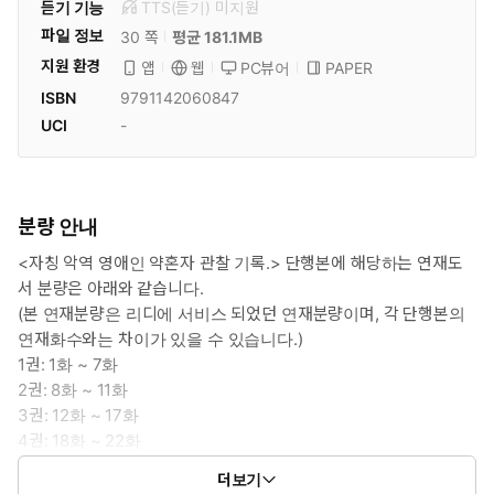
듣기 기능
TTS(듣기)
미
지원
파일 정보
30 쪽
평균 181.1MB
지원 환경
PC뷰어
PAPER
앱
웹
ISBN
9791142060847
UCI
-
분량 안내
<자칭 악역 영애인 약혼자 관찰 기록.> 단행본에 해당하는 연재도
서 분량은 아래와 같습니다.
(본 연재분량은 리디에 서비스 되었던 연재분량이며, 각 단행본의
연재화수와는 차이가 있을 수 있습니다.)
1권: 1화 ~ 7화
2권: 8화 ~ 11화
3권: 12화 ~ 17화
4권: 18화 ~ 22화
5권: 23화 ~ 28화
더보기
6권: 29화 ~ 33화