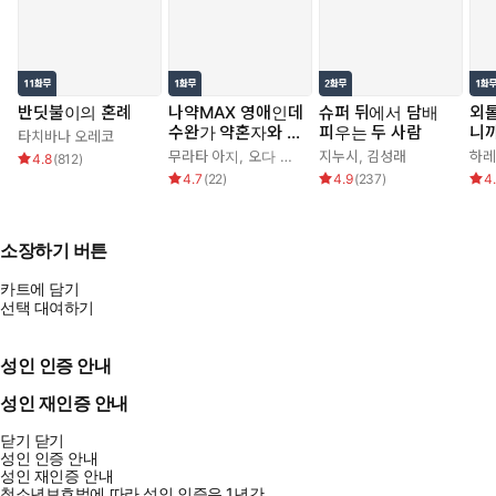
반딧불이의 혼례
나약MAX 영애인데
슈퍼 뒤에서 담배
외
수완가 약혼자와 내
피우는 두 사람
니까
타치바나 오레코
기를 하고 말았다
치 
무라타 아지
,
오다 히로
지누시
,
김성래
하레
4.8
(
812
)
4.7
(
22
)
4.9
(
237
)
4
소장하기 버튼
카트에 담기
선택 대여하기
성인 인증 안내
성인 재인증 안내
닫기
닫기
성인 인증 안내
성인 재인증 안내
청소년보호법에 따라 성인 인증은 1년간