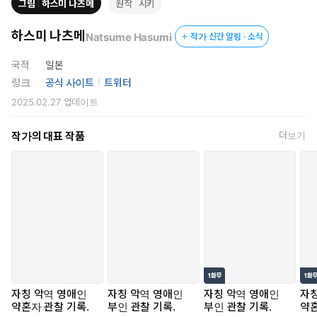
그림
하스미 나츠메
원작
시키
하스미 나츠메
Natsume Hasumi
작가 신간 알림 · 소식
국적
일본
링크
공식 사이트
트위터
2025.02.27
업데이트
작가의 대표 작품
더보기
자칭 악역 영애인
자칭 악역 영애인
자칭 악역 영애인
자칭
약혼자 관찰 기록.
부인 관찰 기록.
부인 관찰 기록.
약혼