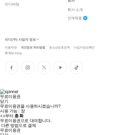
회사
리디바탕
회사 소개
인재채용
리디(주) 사업자 정보
이용약관
개인정보 처리방침
청소년보호정책
사업자정보확인
©
RIDI Corp.
페
인
트
유
틱
이
스
위
튜
톡
스
타
터
브
북
그
램
무료이용권
닫기
무료이용권을 사용하시겠습니까?
사용 가능 :
장
<
>부터
총
화
무료이용권으로 대여합니다.
다른 방법으로 결제
무료이용권
닫기