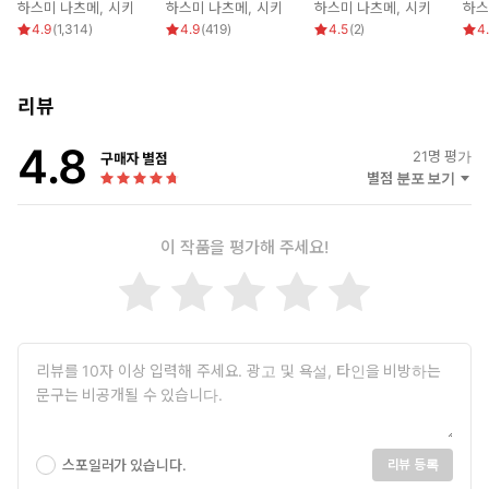
하스미 나츠메
,
시키
하스미 나츠메
,
시키
하스미 나츠메
,
시키
하스
4.9
(
1,314
)
4.9
(
419
)
4.5
(
2
)
4
리뷰
4.8
21
명 평가
구매자 별점
별점 분포 보기
이 작품을 평가해 주세요!
스포일러가 있습니다.
리뷰 등록