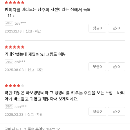
빙의자를 바라보는 남주의 시선이라는 점에서 독특
- 11 x
tov***
댓글
0
0
2025.12.18
신고
차단
기대안했는데 재밌어요! 그림도 예쁨
chl***
댓글
0
0
2025.08.03
신고
차단
약간 해맑은 바보댕댕이와 그 댕댕이를 키우는 주인을 보는 느낌... 바티
아가 바보같고 귀엽고 해맑아서 보게되네요.
san***
댓글
0
0
2025.03.23
신고
차단
구매자 표시 기준은 무엇인가요?