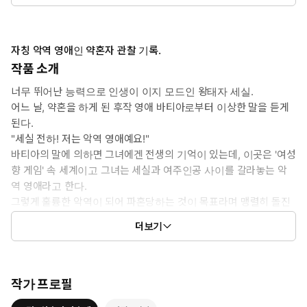
자칭 악역 영애인 약혼자 관찰 기록.
작품 소개
너무 뛰어난 능력으로 인생이 이지 모드인 왕태자 세실.
어느 날, 약혼을 하게 된 후작 영애 바티아로부터 이상한 말을 듣게
된다.
"세실 전하! 저는 악역 영애예요!"
바티아의 말에 의하면 그녀에겐 전생의 기억이 있는데, 이곳은 '여성
향 게임' 속 세계이고 그녀는 세실과 여주인공 사이를 갈라놓는 악
역 영애라고 한다.
그렇게 훌륭한 악역이 되어 파혼당하는 것이 목표라며 맹렬히 돌진
하는 바티아는 지루한 세실의 일상에 차례차례 소동을 일으키기 시
더보기
작하는데?!
작가 프로필