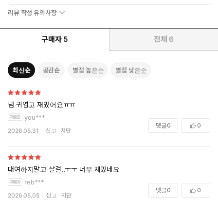
리뷰 작성 유의사항
구매자
5
전체
6
최신순
공감순
별점 높은순
별점 낮은순
넘 귀엽고 재밌어요ㅠㅠ
you***
댓글
0
0
2026.05.31
신고
차단
대여하지말고 살걸..ㅜㅜ 너무 재밌네요
reb***
댓글
0
0
2026.05.05
신고
차단