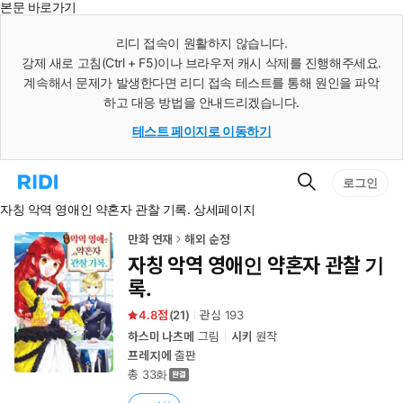
본문 바로가기
인
스
리디 접속이 원활하지 않습니다.
턴
강제 새로 고침(Ctrl + F5)이나 브라우저 캐시 삭제를 진행해주세요.
트
검
계속해서 문제가 발생한다면 리디 접속 테스트를 통해 원인을 파악
색
하고 대응 방법을 안내드리겠습니다.
테스트 페이지로 이동하기
검
리
로그인
색
디
자칭 악역 영애인 약혼자 관찰 기록. 상세페이지
홈
으
로
만화 연재
해외 순정
이
자칭 악역 영애인 약혼자 관찰 기
동
록.
4.8
(
21
)
관심
193
하스미 나츠메
그림
시키
원작
프레지에
출판
총 33화