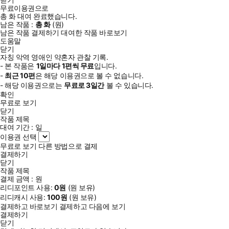
무료이용권으로
총
화
대여 완료했습니다.
남은 작품 :
총
화
(
원)
남은 작품 결제하기
대여한 작품 바로보기
도움말
닫기
자칭 악역 영애인 약혼자 관찰 기록.
- 본 작품은
1일
마다
1
편씩 무료
입니다.
-
최근
10편
은 해당 이용권으로 볼 수 없습니다.
- 해당 이용권으로는
무료로
3일
간
볼 수 있습니다.
확인
무료로 보기
닫기
작품 제목
대여 기간 :
일
이용권 선택
무료로 보기
다른 방법으로 결제
결제하기
닫기
작품 제목
결제 금액 :
원
리디포인트 사용:
0
원
(
원 보유)
리디캐시 사용:
100
원
(
원 보유)
결제하고 바로보기
결제하고 다음에 보기
결제하기
닫기