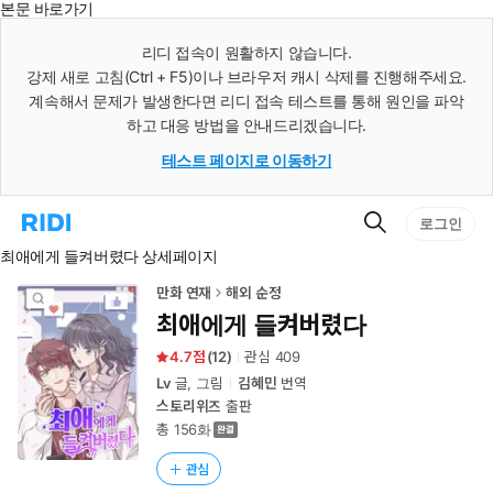
본문 바로가기
인
스
리디 접속이 원활하지 않습니다.
턴
강제 새로 고침(Ctrl + F5)이나 브라우저 캐시 삭제를 진행해주세요.
트
검
계속해서 문제가 발생한다면 리디 접속 테스트를 통해 원인을 파악
색
하고 대응 방법을 안내드리겠습니다.
테스트 페이지로 이동하기
검
리
로그인
색
디
최애에게 들켜버렸다 상세페이지
홈
으
로
만화 연재
해외 순정
이
최애에게 들켜버렸다
동
4.7
(
12
)
관심
409
Lv
글, 그림
김혜민
번역
스토리위즈
출판
총 156화
관심