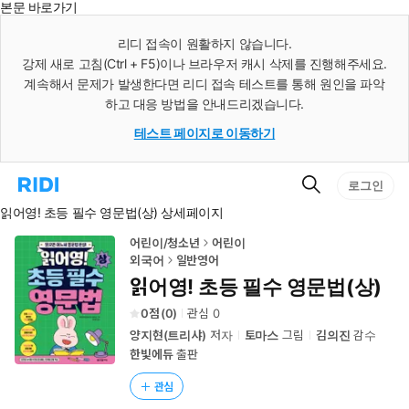
본문 바로가기
인
스
리디 접속이 원활하지 않습니다.
턴
강제 새로 고침(Ctrl + F5)이나 브라우저 캐시 삭제를 진행해주세요.
트
검
계속해서 문제가 발생한다면 리디 접속 테스트를 통해 원인을 파악
색
하고 대응 방법을 안내드리겠습니다.
테스트 페이지로 이동하기
검
리
로그인
색
디
읽어영! 초등 필수 영문법(상) 상세페이지
홈
으
로
어린이/청소년
어린이
이
외국어
일반영어
동
읽어영! 초등 필수 영문법(상)
0
(
0
)
관심
0
양지현(트리샤)
저자
토마스
그림
김의진
감수
한빛에듀
출판
관심