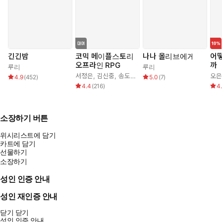
긴긴밤
코믹 메이플스토리
나나 올리브에게
어떻
오프라인 RPG
까
루리
루리
서정은
,
김신중
,
송도수
오은
4.9
(
452
)
5.0
(
7
)
4.4
(
216
)
4
소장하기 버튼
위시리스트에 담기
카트에 담기
선물하기
소장하기
성인 인증 안내
읽으면 어느새 영문법이 완성된다!
<읽어영! 초등 필수 영문법>
성인 재인증 안내
닫기
닫기
성인 인증 안내