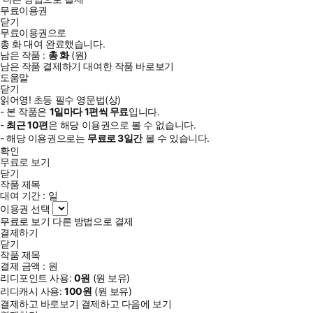
무료이용권
닫기
무료이용권으로
총
화
대여 완료했습니다.
남은 작품 :
총
화
(
원)
남은 작품 결제하기
대여한 작품 바로보기
도움말
닫기
읽어영! 초등 필수 영문법(상)
- 본 작품은
1일
마다
1
편씩 무료
입니다.
-
최근
10편
은 해당 이용권으로 볼 수 없습니다.
- 해당 이용권으로는
무료로
3일
간
볼 수 있습니다.
확인
무료로 보기
닫기
작품 제목
대여 기간 :
일
이용권 선택
무료로 보기
다른 방법으로 결제
결제하기
닫기
작품 제목
결제 금액 :
원
리디포인트 사용:
0
원
(
원 보유)
리디캐시 사용:
100
원
(
원 보유)
결제하고 바로보기
결제하고 다음에 보기