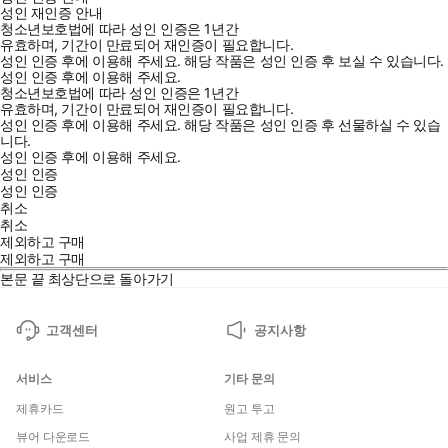
성인 재인증 안내
청소년보호법에 따라 성인 인증은 1년간
★초등 교과서 영문법 핵심 총정리!
유효하며, 기간이 만료되어 재인증이 필요합니다.
★분당 영어 교사의 경험이 담긴 쉬운 문법 개념서!
성인 인증 후에 이용해 주세요.
해당 작품은 성인 인증 후 보실 수 있습니다.
성인 인증 후에 이용해 주세요.
★연습 문제 및 시험 대비 실전 문제 수록!
청소년보호법에 따라 성인 인증은 1년간
유효하며, 기간이 만료되어 재인증이 필요합니다.
성인 인증 후에 이용해 주세요.
해당 작품은 성인 인증 후 선물하실 수 있습
니다.
성인 인증 후에 이용해 주세요.
성인 인증
영어를 처음 시작하는 아이들에게 영문법은 ‘벽’이다. 낯선 한자어
성인 인증
용어, 복잡한 규칙, 끝없는 암기까지. 아이들은 문법을 배우기도 전
취소
에 영어와 멀어지곤 한다. <읽어영! 초등 필수 영문법>은 바로 이런
취소
제외하고 구매
고민에서 출발해 ‘읽으면서 이해되는 문법’을 구현했다. 억지로 외우
제외하고 구매
지 않아도 네 컷 만화를 보며 상황을 이해하고, 친절한 설명을 따라
본문 끝
최상단으로 돌아가기
읽다 보면 어느새 문장의 원리가 머릿속에 그려진다. 분당 입시 현
장에서 수많은 학생을 가르쳤던 저자의 노하우를 녹여, 초등 교과서
고객센터
공지사항
의 핵심 문법을 가장 효과적으로 담아냈다. 처음 영문법을 시작하는
아이에게는 ‘만만한 시작’을, 기초가 흔들리는 아이에게는 ‘명쾌한
서비스
기타 문의
정리’를 선물하는 단 한 권의 가이드북이 될 것이다.
제휴카드
원고 투고
뷰어 다운로드
사업 제휴 문의