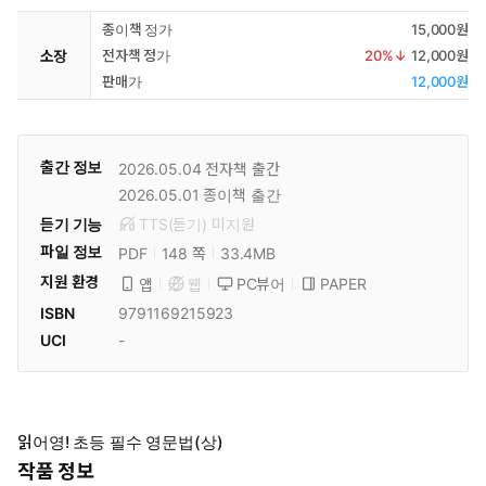
종이책 정가
15,000원
소장
전자책 정가
20
%↓
12,000원
판매가
12,000원
출간 정보
2026.05.04
전자책 출간
2026.05.01
종이책 출간
듣기 기능
TTS(듣기)
미
지원
파일 정보
PDF
33.4MB
148 쪽
지원 환경
PC뷰어
PAPER
앱
웹
ISBN
9791169215923
UCI
-
읽어영! 초등 필수 영문법(상)
작품 정보