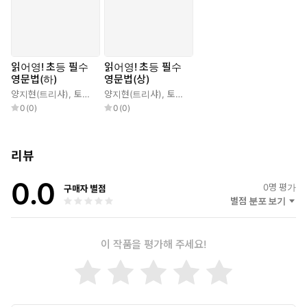
읽어영! 초등 필수
읽어영! 초등 필수
영문법(하)
영문법(상)
양지현(트리샤)
,
토마스
,
양지현(트리샤)
김의진
,
토마스
,
김의진
0
(
0
)
0
(
0
)
리뷰
0.0
0
명 평가
구매자 별점
별점 분포 보기
이 작품을 평가해 주세요!