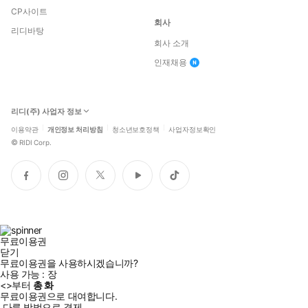
CP사이트
회사
리디바탕
회사 소개
인재채용
리디(주) 사업자 정보
이용약관
개인정보 처리방침
청소년보호정책
사업자정보확인
©
RIDI Corp.
페
인
트
유
틱
이
스
위
튜
톡
스
타
터
브
북
그
램
무료이용권
닫기
무료이용권을 사용하시겠습니까?
사용 가능 :
장
<
>부터
총
화
무료이용권으로 대여합니다.
다른 방법으로 결제