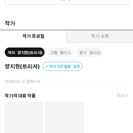
작가
작가 프로필
작가 소개
저자
양지현(트리샤)
그림
토마스
감수
김의진
양지현(트리샤)
작가 신간 알림 · 소식
2026.05.14
업데이트
작가의 대표 작품
더보기