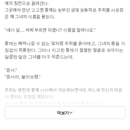
제의 침전으로 끌려간다.
그곳에서 만난 고고한 황제는 눈부신 금빛 눈동자로 주희를 사로잡
은 채 그녀의 이름을 묻는다.
“내가 널…. 어찌 부르면 되겠니? 이름을 알려다오.”
황제는 빠져나갈 수 없는 덫처럼 주희를 옭아매고, 그녀의 몸을 거
침없이 희롱한다. 그러나 지고한 황제가 쓸쓸한 얼굴로 속삭이는
달콤한 말은 그녀를 마구 뒤흔드는데.
“윤서.”
“윤서라, 불러보렴.”
주희는 영헌과 황제 사이에서 괴로워하면서도 어느새 자신의 마음
이 향하는 방향을 깨닫는다.
눈 속에 홀로 핀 매화는 누구를 위해 향기를 뽐내는가.
더보기
※[담 모퉁이의 매화 가지] 개정판은 기존의 내용을 약 80%이상
완전히 새로 쓴 내용입니다. 뼈대가 되는 플롯과 캐릭터성은 바뀌