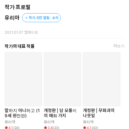
지 않았지만, 읽으시는 분에 따라 내용이 다르다고 느끼실 가능성
작가 프로필
이 있습니다. 초판을 읽으신 분들께서는 이 부분 참고 부탁드립니
다.
유리아
작가 신간 알림 · 소식
2021.01.07
업데이트
작가의 대표 작품
더보기
말하지 아니하고 (1
개정판 | 담 모퉁이
개정판 | 무화과의
9세 완전판)
의 매화 가지
나뭇잎
유리아
유리아
유리아
4.1
(
24
)
3.8
(
23
)
4.1
(
43
)