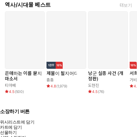
역사/시대물 베스트
더보기
은애하는 이를 묻지
제물이 될지어다
낭군 실종 사건 (개
서
마소서
정판)
춈춈
거비
티야베
도현진
4.8
(
1,979
)
4
4.5
(
500
)
4.5
(
76
)
소장하기 버튼
위시리스트에 담기
카트에 담기
선물하기