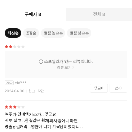
구매자
8
전체
8
최신순
공감순
별점 높은순
별점 낮은순
스포일러가 있는 리뷰입니다.
리뷰 보기
ekf***
댓글
0
0
2024.04.30
신고
차단
여주가 민폐엑기스가. .맞군요
귀도 얇고. .한결같은 황제의사랑아니라면
명줄당길캐릭. .영현아 니가 계략남이였다니. .