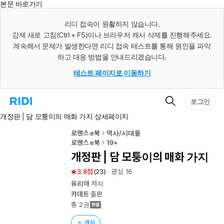
본문 바로가기
인
스
리디 접속이 원활하지 않습니다.
턴
강제 새로 고침(Ctrl + F5)이나 브라우저 캐시 삭제를 진행해주세요.
트
검
계속해서 문제가 발생한다면 리디 접속 테스트를 통해 원인을 파악
색
하고 대응 방법을 안내드리겠습니다.
테스트 페이지로 이동하기
검
리
로그인
색
디
개정판 | 담 모퉁이의 매화 가지 상세페이지
홈
으
로
로맨스 e북
역사/시대물
이
로맨스 e북
19+
동
개정판 | 담 모퉁이의 매화 가지
3.8
(
23
)
관심
16
유리아
저자
카데트
출판
총 2권
관심