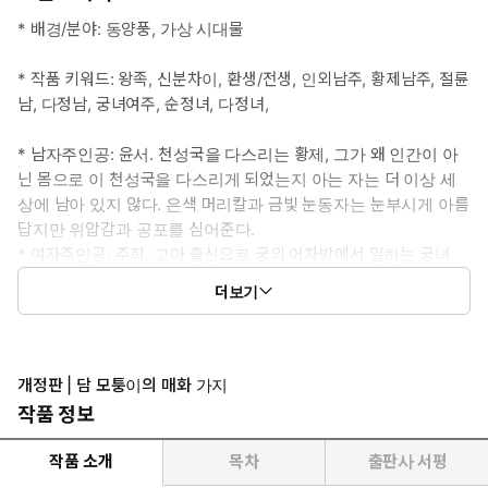
* 배경/분야: 동양풍, 가상 시대물
* 작품 키워드: 왕족, 신분차이, 환생/전생, 인외남주, 황제남주, 절륜
남, 다정남, 궁녀여주, 순정녀, 다정녀,
* 남자주인공: 윤서. 천성국을 다스리는 황제, 그가 왜 인간이 아
닌 몸으로 이 천성국을 다스리게 되었는지 아는 자는 더 이상 세
상에 남아 있지 않다. 은색 머리칼과 금빛 눈동자는 눈부시게 아름
답지만 위압감과 공포를 심어준다.
* 여자주인공: 주희, 고아 출신으로 궁의 어차방에서 일하는 궁녀.
어린 시절 소꿉친구처럼 자란 정혼자가 있지만, 어느 날 부적을 떨어
더보기
트린 일을 계기로 윤서와 마주쳐 그에게 발목이 잡힌다.
* 이럴 때 보세요: 오랜 세월 운명으로 엮인 연인의 애틋하고 야릇한
러브 스토리가 읽고 싶을 때
개정판 | 담 모퉁이의 매화 가지
작품 정보
* 공감 글귀: “윤서라, 불러보렴.”
작품 소개
목차
출판사 서평