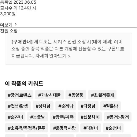
등록일
2023.06.05
글자수
약 12.4만 자
3,000
원
더보기
전권 소장
[구매 안내]
세트 또는 시리즈 전권 소장 시(대여 제외) 이미
소장 중인 중복 작품은 다른 계정에 선물할 수 있는 쿠폰으로
지급됩니다.
자세히 알아보기 >
이 작품의 키워드
#
궁정로맨스
#
가상시대물
#
동양풍
#
초월적존재
#
전생/환생
#
상처남
#
순정남
#
다정남
#
절륜남
#
순진녀
#
능글남
#
왕족/귀족
#
신분차이
#
몸정>맘정
#
소유욕/독점욕/질투
#
운명적사랑
#
다정녀
#
순정녀