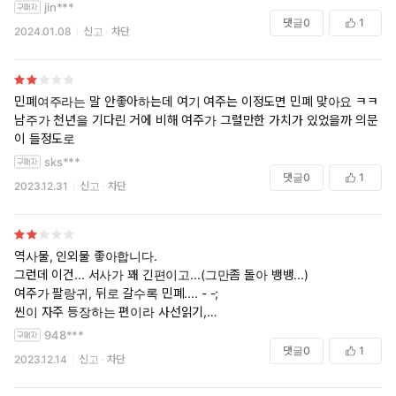
jin***
댓글
0
1
2024.01.08
신고
차단
민폐여주라는 말 안좋아하는데 여기 여주는 이정도면 민폐 맞아요 ㅋㅋ
남주가 천년을 기다린 거에 비해 여주가 그럴만한 가치가 있었을까 의문
이 들정도로
sks***
댓글
0
1
2023.12.31
신고
차단
역사물, 인외물 좋아합니다.
그런데 이건... 서사가 꽤 긴편이고...(그만좀 돌아 뱅뱅...)
여주가 팔랑귀, 뒤로 갈수록 민폐.... - -;
씬이 자주 등장하는 편이라 사선읽기,
책표지 때문인가... 뭔지 모르게 집중도 잘 되지 않았어요.
948***
댓글
0
1
2023.12.14
신고
차단