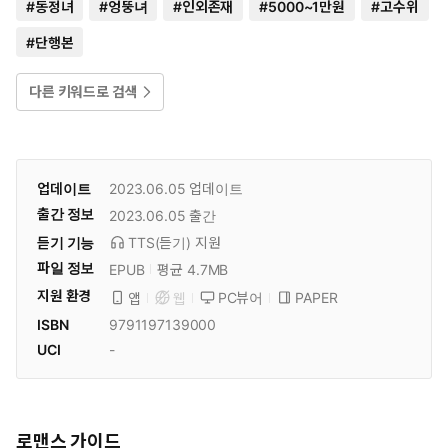
#
동정녀
#
엉뚱녀
#
인외존재
#
5000~1만원
#
고수위
#
단행본
다른 키워드로 검색
업데이트
2023.06.05
업데이트
출간 정보
2023.06.05
출간
듣기 기능
TTS(듣기)
지원
파일 정보
EPUB
평균 4.7MB
지원 환경
PC뷰어
PAPER
앱
웹
ISBN
9791197139000
UCI
-
로맨스 가이드