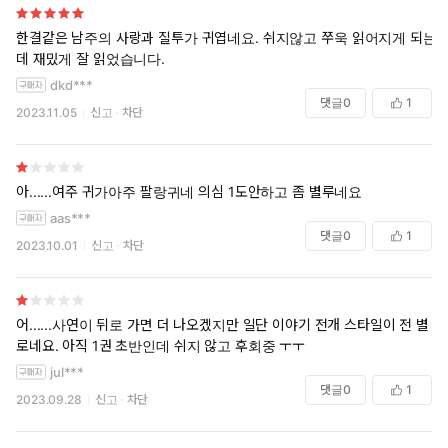
한결같은 남주의 사랑과 질투가 귀엽네요. 쉬지않고 쭈욱 읽어지게 되는
데 재밌게 잘 읽었습니다.
dkd***
댓글
0
1
2023.11.05
신고
차단
아......여주 귀가아주 팔랑귀네 의심 1도안하고 좀 별루네요
aas***
댓글
0
1
2023.10.01
신고
차단
어......사연이 뒤로 가면 더 나오겠지만 일단 이야기 전개 스타일이 전 별
로네요. 아직 1권 초반인데 쉬지 않고 후회중 ㅜㅜ
jul***
댓글
0
1
2023.09.28
신고
차단