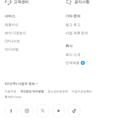
고객센터
공지사항
서비스
기타 문의
제휴카드
원고 투고
뷰어 다운로드
사업 제휴 문의
CP사이트
회사
리디바탕
회사 소개
인재채용
리디(주) 사업자 정보
이용약관
개인정보 처리방침
청소년보호정책
사업자정보확인
©
RIDI Corp.
페
인
트
유
틱
이
스
위
튜
톡
스
타
터
브
북
그