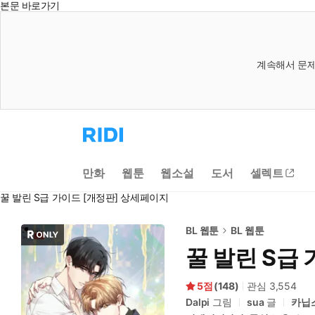
본문 바로가기
계속해서 문제
리
디
홈
으
만화
웹툰
웹소설
도서
셀렉트
로
이
꿀 발린 S급 가이드 [개정판] 상세페이지
동
BL 웹툰
BL 웹툰
꿀 발린 S급 
5
(
148
)
관심
3,554
Dalpi
그림
sua
글
카닙