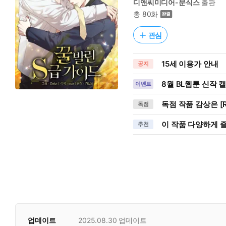
디앤씨미디어-문식스
출판
총 80화
관심
15세 이용가 안내
공지
8월 BL웹툰 신작 
이벤트
독점 작품 감상은 [R
독점
이 작품 다양하게 
추천
업데이트
2025.08.30
업데이트