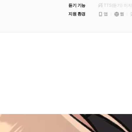
듣기 기능
TTS(듣기)
미
지
지원 환경
앱
웹