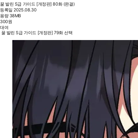
꿀 발린 S급 가이드 [개정판] 80화 (완결)
등록일
2025.08.30
용량
38MB
300
원
대여
꿀 발린 S급 가이드 [개정판] 79화 선택