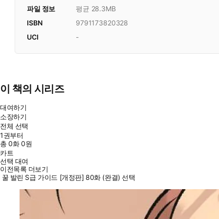
파일 정보
평균 28.3MB
ISBN
9791173820328
UCI
-
이 책의 시리즈
대여하기
소장하기
전체 선택
1권부터
총
0
화
0원
카트
선택 대여
이전목록 더보기
꿀 발린 S급 가이드 [개정판] 80화 (완결) 선택