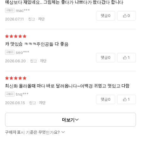
예상보다 재밌네요.. 그림체는 좋다가 나쁘다가 왔다갔다 합니다
mac***
댓글
0
0
2026.07.11
신고
차단
캬 맛있슴 ㅋㅋㅋ주인공들 다 좋음
seo***
댓글
0
1
2026.06.20
신고
차단
최신화 올라올때 마다 바로 달려옵니다~여백경 귀엽고 멋있고 다함
tnq***
댓글
0
1
2026.06.15
신고
차단
더보기
구매자 표시 기준은 무엇인가요?