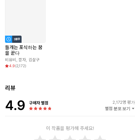
“…최음 효과요?”
“미도 씨의 타액이든 애액이든, 내겐 혈액과 엇비슷한 효과를 발휘
한다는 뜻이에요.”
두 사람의 관계는 예상치 못한 방향으로 급선회하며, 미도를 향한
백경의 집착에도 불이 붙는다.
들개는 포식하는 꿈
그러나 미도에게는 꼭 돌아가야만 하는 이유가 있는데….
을 꾼다
비유비
,
깜자
,
김살구
“나, 한 번 정도는 화내려고 했는데… 못 하겠어요.”
4.9
(
2,172
)
“…….”
“미도 씨가 날 이렇게 녹여 버리는데 어떻게 화를 내. 안 그래요?”
리뷰
미도는 과연 아름다운 미치광이에게서 벗어날 수 있을까.
4.9
2,172
명 평가
구매자 별점
별점 분포 보기
* * *
이 작품을 평가해 주세요!
“나, 미도 씨 말대로 했어요.”