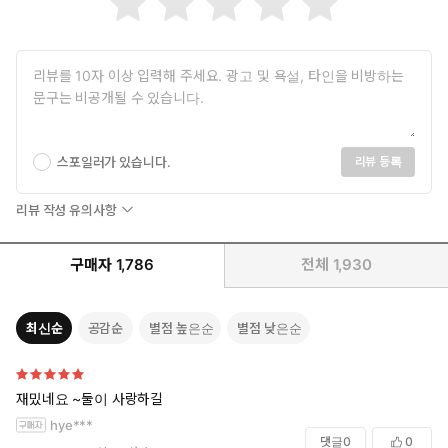
백경이 나직하게 속삭였다.
“진정제는 한 알도 안 먹고 버텼어.”
“…….”
“내기에서 이겼으니까 상을 줘야죠. 응?”
스포일러가 있습니다.
리뷰 등록
남자의 목소리는 더없이 다정했지만, 흉악하게 발기한 성기는 미
도의 뱃가죽을 진득하게 문질렀다.
리뷰 작성 유의사항
“미도 씨도 약속 안 지켰으니까… 상은 내 마음대로 받아 갈게요.”
구매자
1,786
전체
1,930
그게 무슨 개소리냐고 반문할 새도 없이 미도는 휘청 일으켜졌다.
“여기 말고….”
최신순
공감순
별점 높은순
별점 낮은순
유려한 손가락이 방금까지 거칠게 쑤셔대던 입술을 부드럽게 훑었
다.
재밌네요 ~둘이 사랑하길
hye***
“이쪽에 넣을래.”
댓글
0
0