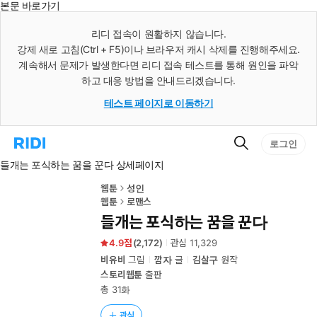
본문 바로가기
인
스
리디 접속이 원활하지 않습니다.
턴
강제 새로 고침(Ctrl + F5)이나 브라우저 캐시 삭제를 진행해주세요.
트
검
계속해서 문제가 발생한다면 리디 접속 테스트를 통해 원인을 파악
색
하고 대응 방법을 안내드리겠습니다.
테스트 페이지로 이동하기
검
리
로그인
색
디
들개는 포식하는 꿈을 꾼다 상세페이지
홈
으
로
웹툰
성인
이
웹툰
로맨스
동
들개는 포식하는 꿈을 꾼다
4.9
(
2,172
)
관심
11,329
비유비
그림
깜자
글
김살구
원작
스토리웹툰
출판
총 31화
관심