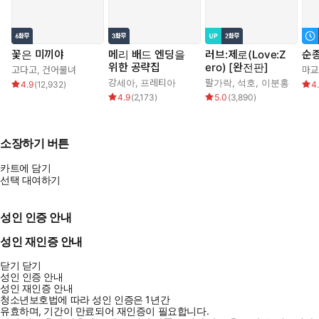
꽃은 미끼야
메리 배드 엔딩을
러브:제로(Love:Z
순
위한 공략집
ero) [완전판]
고다고
,
건어물녀
마교
강세아
,
프레티아
팔가락
,
석호
,
이분홍
4.9
(
12,932
)
4
4.9
(
2,173
)
5.0
(
3,890
)
소장하기 버튼
카트에 담기
선택 대여하기
성인 인증 안내
성인 재인증 안내
닫기
닫기
성인 인증 안내
성인 재인증 안내
청소년보호법에 따라 성인 인증은 1년간
유효하며, 기간이 만료되어 재인증이 필요합니다.