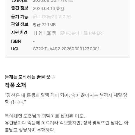
업데이트
2026.08.03
업데이트
출간 정보
2026.04.14
출간
듣기 기능
TTS(듣기)
미
지원
파일 정보
평균 22.1MB
지원 환경
PC뷰어
PAPER
앱
웹
ISBN
-
UCI
G720:T+A492-20260303127.0001
들개는 포식하는 꿈을 꾼다
작품 소개
“당신은 내 동생의 혈액 팩이 되어, 숨이 끊어지는 날까지 채혈 당
할 겁니다.”
특이체질 도련님의 피먹이로 납치된 미도.
유린당하다 죽음에 이르리라 각오했지만, 정작 맞닥뜨린 남자는 아
름답고 상냥하며 무해하다.