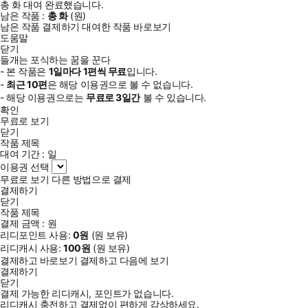
총
화
대여 완료했습니다.
남은 작품 :
총
화
(
원)
남은 작품 결제하기
대여한 작품 바로보기
도움말
닫기
들개는 포식하는 꿈을 꾼다
- 본 작품은
1일
마다
1
편씩 무료
입니다.
-
최근
10편
은 해당 이용권으로 볼 수 없습니다.
- 해당 이용권으로는
무료로
3일
간
볼 수 있습니다.
확인
무료로 보기
닫기
작품 제목
대여 기간 :
일
이용권 선택
무료로 보기
다른 방법으로 결제
결제하기
닫기
작품 제목
결제 금액 :
원
리디포인트 사용:
0
원
(
원 보유)
리디캐시 사용:
100
원
(
원 보유)
결제하고 바로보기
결제하고 다음에 보기
결제하기
닫기
결제 가능한 리디캐시, 포인트가 없습니다.
리디캐시 충전하고 결제없이 편하게 감상하세요.