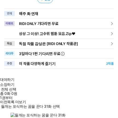
매주 화 연재
연재
RIDI ONLY 기다리면 무료
이벤트
상상 그 이상! 고수위 웹툰 모음.Zip♥
독점 작품 감상은 [RIDI ONLY 작품관]
독점
3일
마다
1편 기다리면 무료
리다무
이 작품 다양하게 즐기기
추천
2
작품
대여하기
소장하기
전체 선택
총
0
화
0원
1권부터
이전목록 더보기
들개는 포식하는 꿈을 꾼다 31화 선택