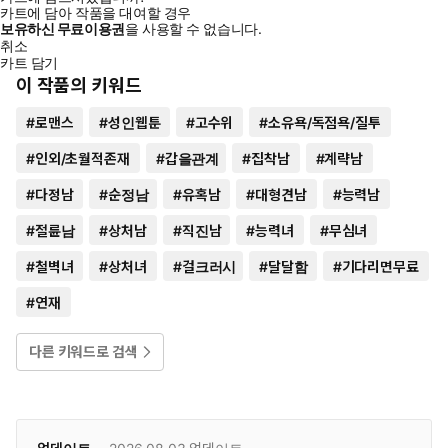
카트에 담아 작품을 대여할 경우
보유하신 무료이용권
을 사용할 수 없습니다.
취소
카트 담기
이 작품의 키워드
#
로맨스
#
성인웹툰
#
고수위
#
소유욕/독점욕/질투
#
인외/초월적존재
#
갑을관계
#
집착남
#
계략남
#
다정남
#
순정남
#
유혹남
#
대형견남
#
능력남
#
절륜남
#
상처남
#
직진남
#
능력녀
#
무심녀
#
철벽녀
#
상처녀
#
걸크러시
#
달달함
#
기다리면무료
#
연재
다른 키워드로 검색