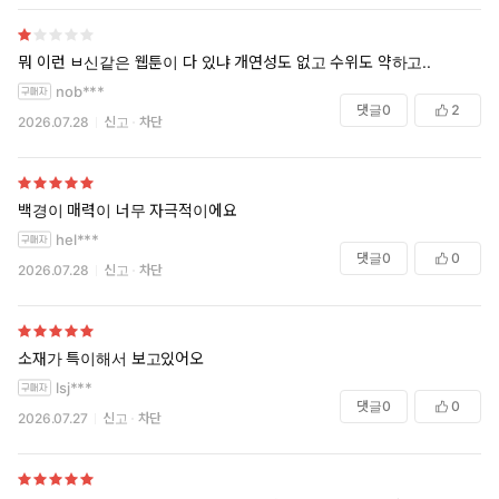
뭐 이런 ㅂ신같은 웹툰이 다 있냐 개연성도 없고 수위도 약하고..
nob***
댓글
0
2
2026.07.28
신고
차단
백경이 매력이 너무 자극적이에요
hel***
댓글
0
0
2026.07.28
신고
차단
소재가 특이해서 보고있어오
lsj***
댓글
0
0
2026.07.27
신고
차단