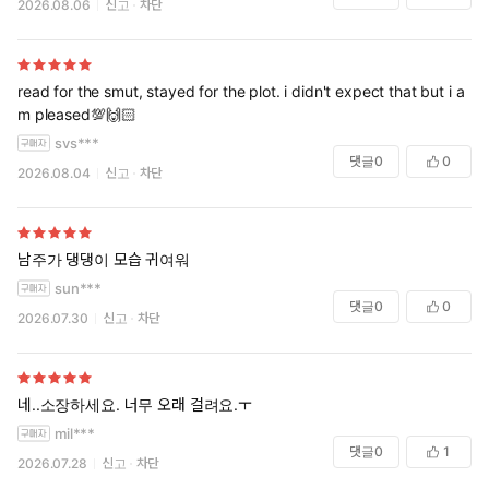
2026.08.06
신고
차단
벌어진 다리 사이로 묵직한 살 기둥이 턱, 자리 잡았다. 놀란 미도
가 헐떡이던 것도 잊고 고개를 홱 돌리자 백경이 나사 풀린 눈으
read for the smut, stayed for the plot. i didn't expect that but i a
로 수줍게 미소 지었다.
m pleased💯🙌🏻
svs***
“아무래도 미도 씨한테 내 동정, 줘야겠어요.”
댓글
0
0
2026.08.04
신고
차단
남주가 댕댕이 모습 귀여워
sun***
댓글
0
0
2026.07.30
신고
차단
네..소장하세요. 너무 오래 걸려요.ㅜ
mil***
댓글
0
1
2026.07.28
신고
차단