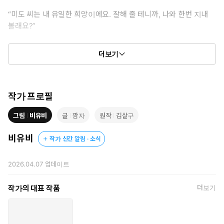
“미도 씨는 내 유일한 희망이에요. 잘해 줄 테니까, 나와 한번 지내
볼래요?”
미도는 백경의 곁에 머물며 탈출 기회를 엿보지만, 다정한 외피를 뒤
더보기
집어쓴 남자는 그녀의 경계를 교묘하게 무너뜨린다.
증오해야 마땅한 대상을 허용하는 스스로에게 위기감을 느낀 미
도는 백경을 밀어내고.
작가 프로필
“우리 관계에 어울리는 태도.”
그림
비유비
글
깜자
원작
김살구
“…….”
“그게 정말로 미도 씨가 원하는 거라면, 지금이라도 납치범답게 굴
비유비
작가 신간 알림 · 소식
어 볼까요?”
틀어쥐려는 자와 벗어나려는 자의 치열한 신경전.
2026.04.07
업데이트
그 끝에 백경은 사고처럼 미도의 피를 맛보고, 흡혈의 여파로 억눌
렀던 광증이 폭발한다.
작가의 대표 작품
더보기
“상성이 극단적으로 좋은 경우, 서로의 체액이 최음 효과를 일으킨
다는 거 알아요?”