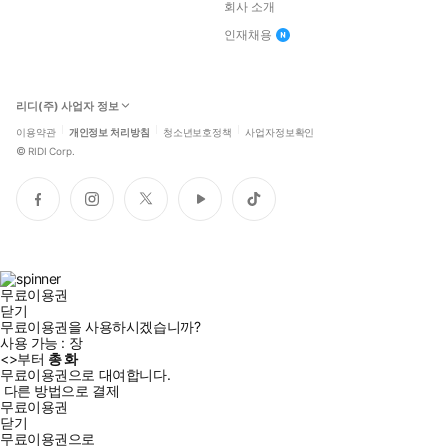
회사 소개
인재채용
리디(주) 사업자 정보
이용약관
개인정보 처리방침
청소년보호정책
사업자정보확인
©
RIDI Corp.
페
인
트
유
틱
이
스
위
튜
톡
스
타
터
브
북
그
램
무료이용권
닫기
무료이용권을 사용하시겠습니까?
사용 가능 :
장
<
>부터
총
화
무료이용권으로 대여합니다.
다른 방법으로 결제
무료이용권
닫기
무료이용권으로