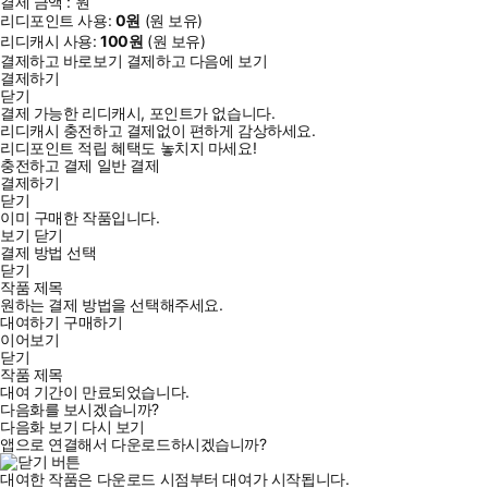
결제 금액 :
원
리디포인트 사용:
0
원
(
원 보유)
리디캐시 사용:
100
원
(
원 보유)
결제하고 바로보기
결제하고 다음에 보기
결제하기
닫기
결제 가능한 리디캐시, 포인트가 없습니다.
리디캐시 충전하고 결제없이 편하게 감상하세요.
리디포인트 적립 혜택도 놓치지 마세요!
충전하고 결제
일반 결제
결제하기
닫기
이미 구매한 작품입니다.
보기
닫기
결제 방법 선택
닫기
작품 제목
원하는 결제 방법을 선택해주세요.
대여하기
구매하기
이어보기
후작 영애 체칠리아는 어느 날 갑자기 자신이 여성향 게임의 악역
닫기
작품 제목
영애로 전생했다는 사실을 깨달았다!
대여 기간이 만료되었습니다.
그러나 이미 단죄 회피는 하지 못하고, 혼약 파기를 당한 후에 히로
다음화를 보시겠습니까?
다음화 보기
다시 보기
인에 의해 창부로 팔리게 된다.
앱으로 연결해서 다운로드하시겠습니까?
창관에 첫 손님으로 온 사람은 바로 귀축 기사로 설정된 히든 캐릭
대여한 작품은 다운로드 시점부터 대여가 시작됩니다.
터 루카스 헤르프스트?!