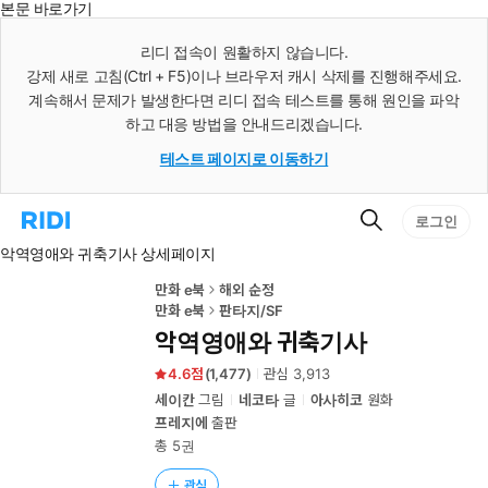
본문 바로가기
인
스
리디 접속이 원활하지 않습니다.
턴
강제 새로 고침(Ctrl + F5)이나 브라우저 캐시 삭제를 진행해주세요.
트
검
계속해서 문제가 발생한다면 리디 접속 테스트를 통해 원인을 파악
색
하고 대응 방법을 안내드리겠습니다.
테스트 페이지로 이동하기
검
리
로그인
색
디
악역영애와 귀축기사 상세페이지
홈
으
로
만화 e북
해외 순정
이
만화 e북
판타지/SF
동
악역영애와 귀축기사
4.6
(
1,477
)
관심
3,913
세이칸
그림
네코타
글
아사히코
원화
프레지에
출판
총 5권
관심