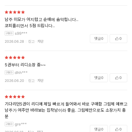
남주 미모가 어지럽고 순애에 숨막힙니다..
코피흘리면서 5점 드립니다..
s99***
댓글
0
0
2026.06.28
신고
차단
5권부터 리디소장 중~~
dhh***
댓글
0
0
2026.06.20
신고
차단
기다리던5권이 리디에 제일 빠르게 들어와서 바로 구매함 그림체 예쁘고
남주가 여주만 바라보는 집착남이라 좋음. 그림체만으로도 소장가치 충
분
gre***
댓글
0
0