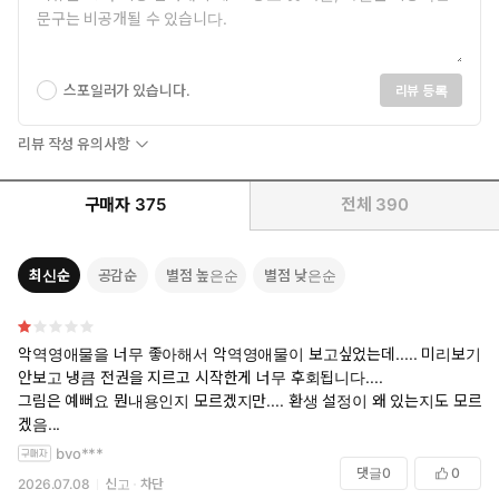
스포일러가 있습니다.
리뷰 등록
리뷰 작성 유의사항
구매자
375
전체
390
최신순
공감순
별점 높은순
별점 낮은순
악역영애물을 너무 좋아해서 악역영애물이 보고싶었는데..... 미리보기도
안보고 냉큼 전권을 지르고 시작한게 너무 후회됩니다....
그림은 예뻐요 뭔내용인지 모르겠지만.... 환생 설정이 왜 있는지도 모르
겠음...
bvo***
댓글
0
0
2026.07.08
신고
차단