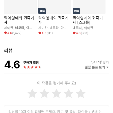
악역영애와 귀축기
악역영애와 귀축기
악역영애와 귀축기
사
사
사 [스크롤]
세이칸
,
네코타
,
아사히코
세이칸
,
네코타
,
아사히코
네코타
,
세이칸
4.6
(
1,477
)
4.5
(
111
)
4.8
(
383
)
리뷰
4.6
1,477
명 평가
구매자 별점
별점 분포 보기
이 작품을 평가해 주세요!