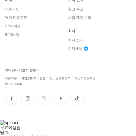
제휴카드
원고 투고
뷰어 다운로드
사업 제휴 문의
CP사이트
회사
리디바탕
회사 소개
인재채용
리디(주) 사업자 정보
이용약관
개인정보 처리방침
청소년보호정책
사업자정보확인
©
RIDI Corp.
페
인
트
유
틱
이
스
위
튜
톡
스
타
터
브
북
그
램
무료이용권
닫기