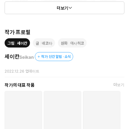
더보기
작가 프로필
그림
세이칸
글
네코타
원화
아사히코
세이칸
Seikan
작가 신간 알림 · 소식
2022.12.26
업데이트
작가의 대표 작품
더보기