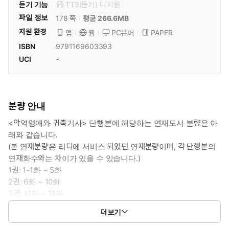
듣기 기능
TTS(듣기)
미
지원
파일 정보
178 쪽
평균 266.6MB
지원 환경
PC뷰어
PAPER
앱
웹
ISBN
9791169603393
UCI
-
분량 안내
<악역영애와 귀축기사> 단행본에 해당하는 연재도서 분량은 아
래와 같습니다.
(본 연재분량은 리디에 서비스 되었던 연재분량이며, 각 단행본의
연재화수와는 차이가 있을 수 있습니다.)
1권: 1-1화 ~ 5화
2권: 6화 ~ 10화
3권: 11화 ~ 15화
4권: 16화 ~ 21화
더보기
5권: 22화 ~ 26화