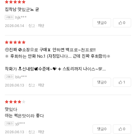
집착남 맛있군뇨 굳
hjk***
댓글
0
0
2026.06.14
신고
차단
🥺진짜 🚫소장으로 구매📵 안하면 백프로~천프로‼️
🔆 후회하는 만화 No.1 (자칭입니다... 근데 진짜 후회함!!)🔆
작화가 🔝신내림🕊️수준에~💝 ➕ 스토리까지 나이스~💯
㊗️런칭✍🏻되자마자 바로 구매한 사람으로..💃🏻🤳🏻🕺🏻
blu***
딱히 🎄이벤트✨아니여도 충분히 🌈최고의 작품📖📚이라 절대!! 네이버!!
댓글
0
1
2026.06.13
신고
차단
👩🏻‍🎨🧑🏽‍🎨👨🏾‍🎨 후회안하실 거에요🎁
저는 다시 🫣재탕하러 갑니다..🤭👍🏻🙏🏻
🎈총총..🛋️📖🛌
맛있다
아는 썩은맛이라 좋다
yji***
댓글
0
0
2026.06.13
신고
차단