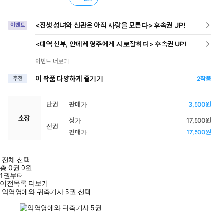
<전생 성녀와 신관은 아직 사랑을 모른다> 후속권 UP!
이벤트
<대역 신부, 얀데레 영주에게 사로잡히다> 후속권 UP!
이벤트 더보기
이 작품 다양하게 즐기기
추천
2
작품
단권
판매가
3,500원
소장
정가
17,500원
전권
판매가
17,500원
전체 선택
총
0
권
0원
1권부터
이전목록 더보기
악역영애와 귀축기사 5권 선택