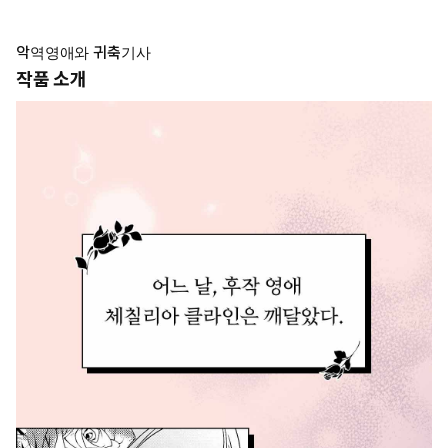
악역영애와 귀축기사
작품 소개