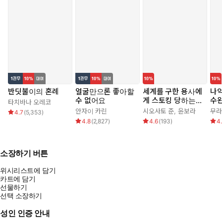
반딧불이의 혼례
얼굴만으론 좋아할
세계를 구한 용사에
나
수 없어요
게 스토킹 당하는
수
타치바나 오레코
시골 소녀 이야기
기를
안자이 카린
시오사토 준
,
윤보라
무라
4.7
(
5,353
)
4.8
(
2,827
)
4.6
(
193
)
4
소장하기 버튼
위시리스트에 담기
카트에 담기
선물하기
선택 소장하기
성인 인증 안내