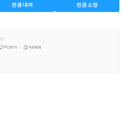
전권 대여
전권 소장
원
PC뷰어
PAPER