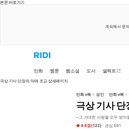
본문 바로가기
계속해서 문제
리
디
홈
으
만화
웹툰
웹소설
도서
셀렉트
로
이
극상 기사 단장의 익애 조교 상세페이지
동
만화 e북
성인
만화 e북
극상 기사 단
~그 거대한 사랑을 모두 받아
4.6
(
122
)
관심
691