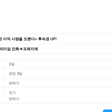
 아직 사랑을 모른다> 후속권 UP!
프리미엄 만화★프레지에
3일
권당 3일
판매가
정가
판매가