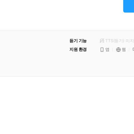
듣기 기능
TTS(듣기)
미
지
지원 환경
앱
웹