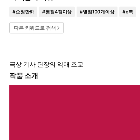
#
순정만화
#
평점4점이상
#
별점100개이상
#
e북
다른 키워드로 검색
극상 기사 단장의 익애 조교
작품 소개