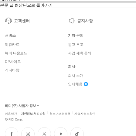
본문 끝
최상단으로 돌아가기
고객센터
공지사항
서비스
기타 문의
제휴카드
원고 투고
뷰어 다운로드
사업 제휴 문의
CP사이트
회사
리디바탕
회사 소개
인재채용
리디(주) 사업자 정보
이용약관
개인정보 처리방침
청소년보호정책
사업자정보확인
©
RIDI Corp.
페
인
트
유
틱