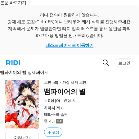
본문 바로가기
인
스
리디 접속이 원활하지 않습니다.
턴
강제 새로 고침(Ctrl + F5)이나 브라우저 캐시 삭제를 진행해주세요.
트
검
계속해서 문제가 발생한다면 리디 접속 테스트를 통해 원인을 파악
색
하고 대응 방법을 안내드리겠습니다.
테스트 페이지로 이동하기
검
리
로그인
색
디
뱀파이어의 별 상세페이지
홈
으
로
로판 e북
가상 세계 로판
이
뱀파이어의 별
동
0
(
0
)
관심
5
하야시
저자
테라스북
출판
총 4권
관심
미리보기