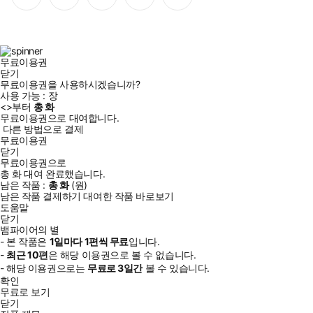
이
스
위
튜
톡
스
타
터
브
북
그
램
무료이용권
닫기
무료이용권을 사용하시겠습니까?
사용 가능 :
장
<
>부터
총
화
무료이용권으로 대여합니다.
다른 방법으로 결제
무료이용권
닫기
무료이용권으로
총
화
대여 완료했습니다.
남은 작품 :
총
화
(
원)
남은 작품 결제하기
대여한 작품 바로보기
도움말
닫기
뱀파이어의 별
- 본 작품은
1일
마다
1
편씩 무료
입니다.
-
최근
10편
은 해당 이용권으로 볼 수 없습니다.
- 해당 이용권으로는
무료로
3일
간
볼 수 있습니다.
확인
무료로 보기
닫기