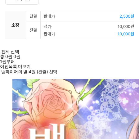
단권
판매가
2,500원
소장
정가
10,000원
전권
판매가
10,000원
전체 선택
총
0
권
0원
1권부터
이전목록 더보기
뱀파이어의 별 4권 (완결) 선택