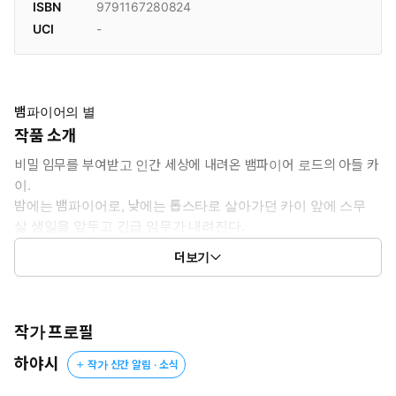
ISBN
9791167280824
UCI
-
뱀파이어의 별
작품 소개
비밀 임무를 부여받고 인간 세상에 내려온 뱀파이어 로드의 아들 카
이.
밤에는 뱀파이어로, 낮에는 톱스타로 살아가던 카이 앞에 스무
살 생일을 앞두고 긴급 임무가 내려진다.
인간 세상으로 가출한 말괄량이 뱀파이어 공주 린을 찾아 무사 귀환
더보기
시키라는..
작가 프로필
하야시
작가 신간 알림 · 소식