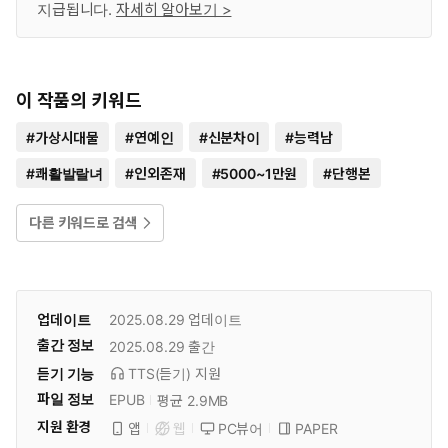
지급됩니다.
자세히 알아보기 >
이 작품의 키워드
#
가상시대물
#
연예인
#
신분차이
#
능력남
#
쾌활발랄녀
#
인외존재
#
5000~1만원
#
단행본
다른 키워드로 검색
업데이트
2025.08.29
업데이트
출간 정보
2025.08.29
출간
듣기 기능
TTS(듣기)
지원
파일 정보
EPUB
평균 2.9MB
지원 환경
PC뷰어
PAPER
앱
웹