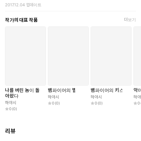
2017.12.04
업데이트
작가의 대표 작품
더보기
나를 버린 놈이 돌
뱀파이어의 별
뱀파이어의 키스
악
아왔다
하야시
하야시
하야
하야시
0
(
0
)
0
(
0
)
0
0
(
0
)
리뷰