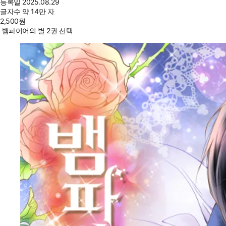
등록일
2025.08.29
글자수
약 14만 자
2,500
원
뱀파이어의 별 2권 선택