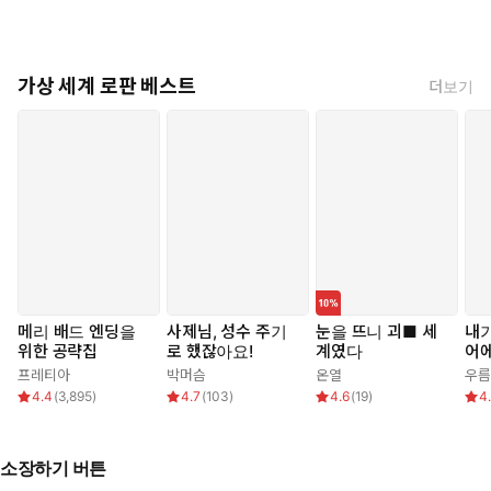
가상 세계 로판 베스트
더보기
메리 배드 엔딩을
사제님, 성수 주기
눈을 뜨니 괴■ 세
내가
위한 공략집
로 했잖아요!
계였다
어
프레티아
박머슴
온열
우름
4.4
(
3,895
)
4.7
(
103
)
4.6
(
19
)
4
소장하기 버튼