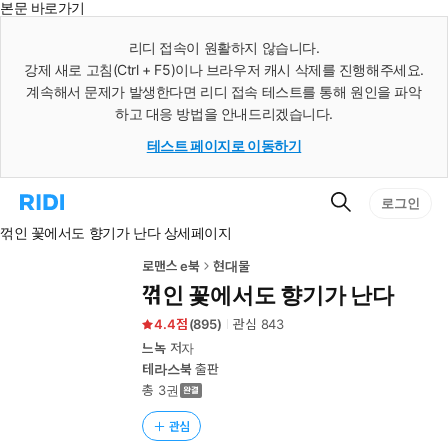
본문 바로가기
인
스
리디 접속이 원활하지 않습니다.
턴
강제 새로 고침(Ctrl + F5)이나 브라우저 캐시 삭제를 진행해주세요.
트
검
계속해서 문제가 발생한다면 리디 접속 테스트를 통해 원인을 파악
색
하고 대응 방법을 안내드리겠습니다.
테스트 페이지로 이동하기
검
리
로그인
색
디
꺾인 꽃에서도 향기가 난다 상세페이지
홈
으
로
로맨스 e북
현대물
이
꺾인 꽃에서도 향기가 난다
동
4.4
(
895
)
관심
843
느녹
저자
테라스북
출판
총 3권
관심