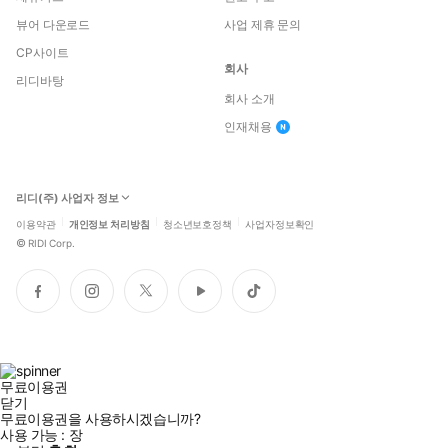
뷰어 다운로드
사업 제휴 문의
CP사이트
회사
리디바탕
회사 소개
인재채용
리디(주) 사업자 정보
이용약관
개인정보 처리방침
청소년보호정책
사업자정보확인
©
RIDI Corp.
페
인
트
유
틱
이
스
위
튜
톡
스
타
터
브
북
그
램
무료이용권
닫기
무료이용권을 사용하시겠습니까?
사용 가능 :
장