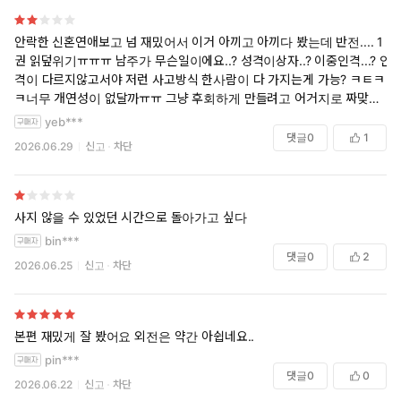
안락한 신혼연애보고 넘 재밌어서 이거 아끼고 아끼다 봤는데 반전.... 1
권 읽덮위기ㅠㅠㅠ 남주가 무슨일이에요..? 성격이상자..? 이중인격...? 인
격이 다르지않고서야 저런 사고방식 한사람이 다 가지는게 가능? ㅋㅌㅋ
ㅋ너무 개연성이 없달까ㅠㅠ 그냥 후회하게 만들려고 어거지로 짜맞춘
너낌 ㅠㅠ 너무 아쉽네요 진짜 취저 키워드인데...더 봐야할지 어떨지....
yeb***
댓글
0
1
2026.06.29
신고
차단
사지 않을 수 있었던 시간으로 돌아가고 싶다
bin***
댓글
0
2
2026.06.25
신고
차단
본편 재밌게 잘 봤어요 외전은 약간 아쉽네요..
pin***
댓글
0
0
2026.06.22
신고
차단