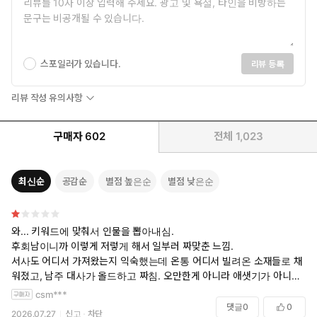
스포일러가 있습니다.
리뷰 등록
리뷰 작성 유의사항
구매자
602
전체
1,023
최신순
공감순
별점 높은순
별점 낮은순
와... 키워드에 맞춰서 인물을 뽑아내심.
후회남이니까 이렇게 저렇게 해서 일부러 짜맞춘 느낌.
서사도 어디서 가져왔는지 익숙했는데 온통 어디서 빌려온 소재들로 채
워졌고, 남주 대사가 올드하고 짜침. 오만한게 아니라 애샛기가 아니라 뭔
가 어설퍼.....
csm***
댓글
0
0
2026.07.27
신고
차단