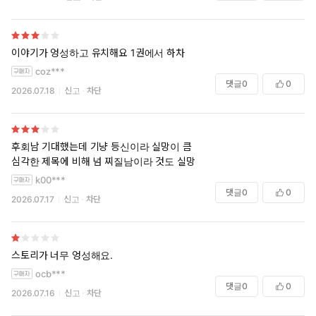
이야기가 엉성하고 유치해요 1권에서 하차
coz***
댓글
0
0
2026.07.18
신고
차단
후회남 기대했는데 기냥 등신이라 실망이 큼
심각한 제목에 비해 넘 찌질남이라 것도 실망
k00***
댓글
0
0
2026.07.17
신고
차단
스토리가 너무 엉성해요.
ocb***
댓글
0
0
2026.07.16
신고
차단