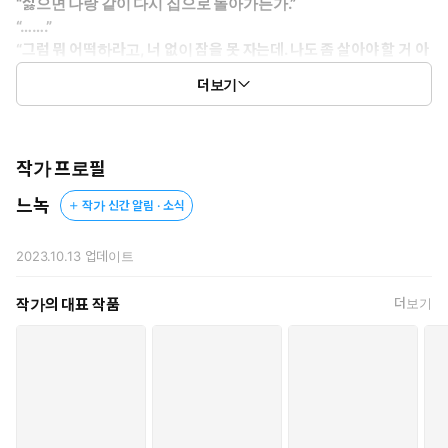
“싫으면 나랑 같이 다시 집으로 돌아가든가.”
“…….”
“그럼 뭐 어떡하라고, 너 없이 잠을 못 자는데. 나도 좀 살아야 할 거 아
냐.”
더보기
별거 후 시작된 그의 막무가내 집착,
철부지 애만도 못한 생떼가 이어지는데…….
작가 프로필
사랑한 적 없다 자신하던 도재언은, 도대체 어디로 증발했을까?
느녹
작가 신간 알림 · 소식
2023.10.13
업데이트
작가의 대표 작품
더보기