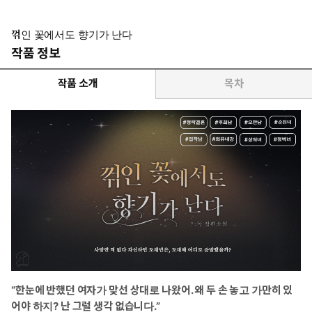
발레 강사 /상처의 곡절 뒤에서 단단해진 콘크리트 강성
정략이라는 경계의 벽을 과감히 부수고 밀려들었던 재언에게 속수
꺾인 꽃에서도 향기가 난다
무책으로 빠져들었고 진정으로 사랑했다. 모든 게 그의 간악한 계략
작품 정보
인 줄은 꿈에도 모르고.
작품 소개
목차
* 이럴 때 보세요: 사랑 같은 건 없다던 남자가 업보는 소박하게, 후
회는 장대하게 하는 로맨스가 보고 싶을 때
* 공감 글귀: “시발, 서류 같은 거 그냥 종잇장에 불과해. 찢어버리면
그만이야!”
“한눈에 반했던 여자가 맞선 상대로 나왔어. 왜 두 손 놓고 가만히 있
어야 하지? 난 그럴 생각 없습니다.”