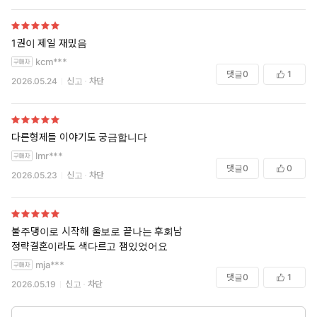
1권이 제일 재밌음
kcm***
댓글
0
1
2026.05.24
신고
차단
다른형제들 이야기도 궁금합니다
lmr***
댓글
0
0
2026.05.23
신고
차단
불주댕이로 시작해 울보로 끝나는 후회남
정략결혼이라도 색다르고 잼있었어요
mja***
댓글
0
1
2026.05.19
신고
차단