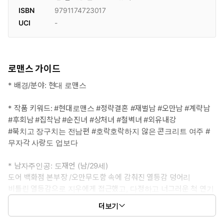
ISBN
9791174723017
UCI
-
로맨스 가이드
* 배경/분야: 현대 로맨스
* 작품 키워드: #현대로맨스 #정략결혼 #재벌남 #오만남 #계략남
#후회남 #집착남 #순진녀 #상처녀 #철벽녀 #외유내강
#북치고 장구치는 전남편 #호락호락하지 않은 콘크리트 여주 #
무자각 사랑도 업보다
* 남자주인공: 도재언 (남/29세)
도어 백화점 본부장 /오만무도함 속에 감춰진 열등감 덩어리
비틀린 열등감으로 지우에게 접근했고, 다정하고 너그러운 척 연기
하면서 차근차근 그녀의 꽃 같은 삶은 꺾어버릴 타이밍을 노린다.
더보기
* 여자주인공: 문지우 (여/27세)