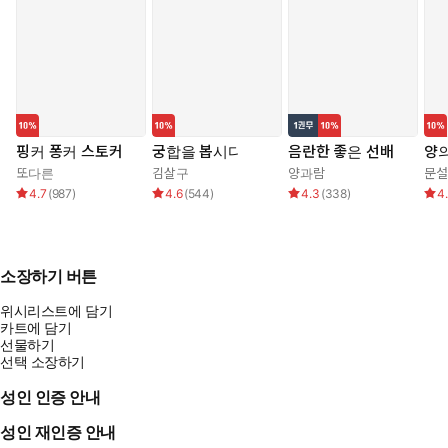
핑커 퐁커 스토커
궁합을 봅시다
음란한 좋은 선배
양의
또다른
김살구
양과람
문설
4.7
(
987
)
4.6
(
544
)
4.3
(
338
)
4
소장하기 버튼
위시리스트에 담기
카트에 담기
선물하기
선택 소장하기
성인 인증 안내
성인 재인증 안내