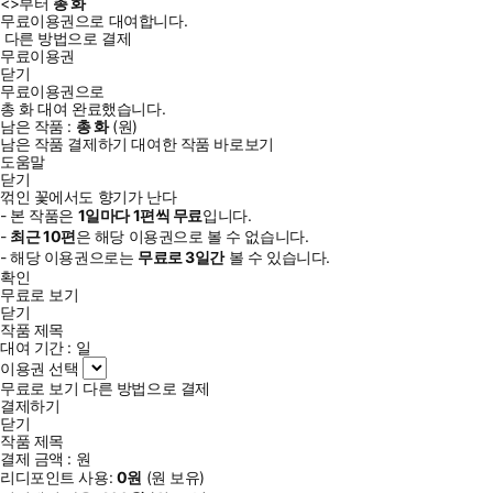
<
>부터
총
화
무료이용권으로 대여합니다.
다른 방법으로 결제
무료이용권
닫기
무료이용권으로
총
화
대여 완료했습니다.
남은 작품 :
총
화
(
원)
남은 작품 결제하기
대여한 작품 바로보기
도움말
닫기
꺾인 꽃에서도 향기가 난다
- 본 작품은
1일
마다
1
편씩 무료
입니다.
-
최근
10편
은 해당 이용권으로 볼 수 없습니다.
- 해당 이용권으로는
무료로
3일
간
볼 수 있습니다.
확인
무료로 보기
닫기
작품 제목
대여 기간 :
일
이용권 선택
무료로 보기
다른 방법으로 결제
결제하기
닫기
작품 제목
결제 금액 :
원
리디포인트 사용:
0
원
(
원 보유)