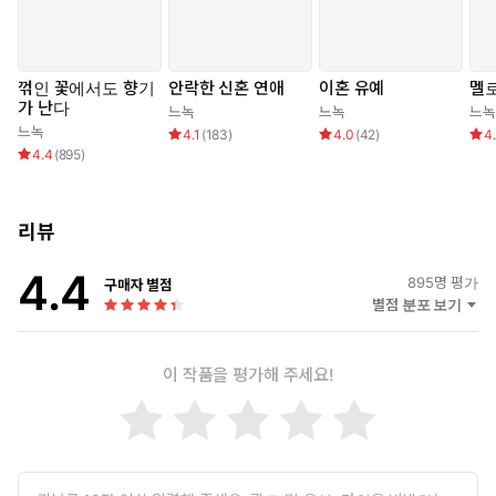
꺾인 꽃에서도 향기
안락한 신혼 연애
이혼 유예
멜
가 난다
느녹
느녹
느녹
느녹
4.1
(
183
)
4.0
(
42
)
4
4.4
(
895
)
리뷰
4.4
895
명 평가
구매자 별점
별점 분포 보기
이 작품을 평가해 주세요!