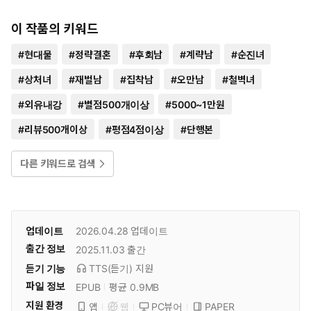
이 작품의 키워드
#
현대물
#
정략결혼
#
후회남
#
계략남
#
순진녀
#
상처녀
#
재벌남
#
집착남
#
오만남
#
철벽녀
#
외유내강
#
별점500개이상
#
5000~1만원
#
리뷰500개이상
#
평점4점이상
#
단행본
다른 키워드로 검색
업데이트
2026.04.28
업데이트
출간 정보
2025.11.03
출간
듣기 기능
TTS(듣기)
지원
파일 정보
EPUB
평균 0.9MB
지원 환경
PC뷰어
PAPER
앱
웹