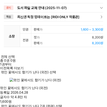
도서 파일 교체 안내 (2025-11-07)
공지
최신권 독점 업데이트는 [RIDI ONLY 작품관]
독점
단권
판매가
1,600 ~ 3,300원
소장
정가
8,200원
전권
판매가
8,200원
전체 선택
총
0
권
0원
1권부터
이전목록 더보기
꺾인 꽃에서도 향기가 난다 (외전) 선택
꺾인 꽃에서도 향기가 난다 (외전)
등록일
2026.04.28
글자수
약 4.8만 자
1,600
원
꺾인 꽃에서도 향기가 난다 2권 (완결) 선택