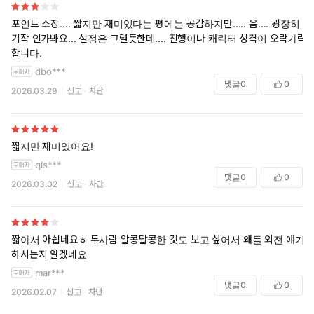
포인트 소장.... 짧지만 재미있다는 평에는 공감하지만..... 음.... 굉장히 초
기작 인가봐요... 설정은 그럴듯한데.... 진행이나 캐릭터 성격이 오락가락
합니다.
dbo***
댓글
0
0
2026.03.29
신고
차단
짧지만 재미있어요!
qls***
댓글
0
0
2026.03.02
신고
차단
짧아서 아쉽네요ㅎ 두사람 알콩달콩한 것도 보고 싶어서 왜들 외전 얘기
하시는지 알겠네요
mar***
댓글
0
0
2026.02.07
신고
차단