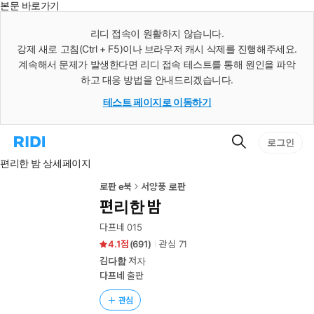
본문 바로가기
인
스
리디 접속이 원활하지 않습니다.
턴
강제 새로 고침(Ctrl + F5)이나 브라우저 캐시 삭제를 진행해주세요.
트
검
계속해서 문제가 발생한다면 리디 접속 테스트를 통해 원인을 파악
색
하고 대응 방법을 안내드리겠습니다.
테스트 페이지로 이동하기
검
리
로그인
색
디
편리한 밤 상세페이지
홈
으
로
로판 e북
서양풍 로판
이
편리한 밤
동
다프네 015
4.1
(
691
)
관심
71
김다함
저자
다프네
출판
관심