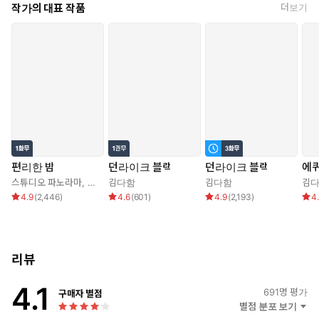
작가의 대표 작품
더보기
편리한 밤
던라이크 블랙
던라이크 블랙
에
스튜디오 파노라마
,
두연
,
김다함
김다함
김다함
김
4.9
(
2,446
)
4.6
(
601
)
4.9
(
2,193
)
4
리뷰
4.1
691
명 평가
구매자 별점
별점 분포 보기