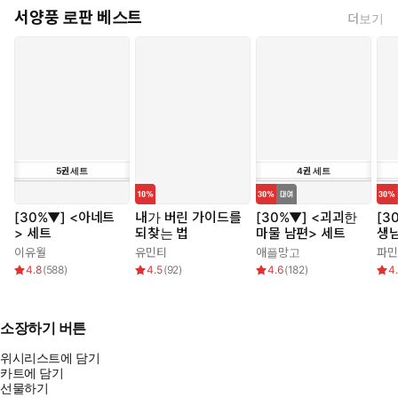
서양풍 로판 베스트
더보기
5
권
세트
4
권
세트
[30%▼] <아네트
내가 버린 가이드를
[30%▼] <괴괴한
[3
> 세트
되찾는 법
마물 남편> 세트
생
이유월
유민티
애플망고
파민
4.8
(
588
)
4.5
(
92
)
4.6
(
182
)
4
소장하기 버튼
위시리스트에 담기
카트에 담기
선물하기