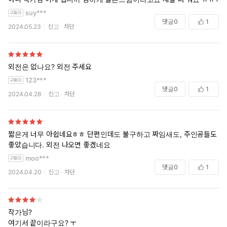
suy***
댓글
0
1
2024.05.23
신고
차단
외전은 없나요? 외전 주세요
123***
댓글
0
1
2024.04.28
신고
차단
짧은게 너무 아쉽네요ㅎㅎ 단편인데도 불구하고 짜임새도, 주인공들도
좋았습니다. 외전 나오면 좋겠네요
moo***
댓글
0
1
2024.04.20
신고
차단
작가님?
여기서 끝이라구요? ㅜ