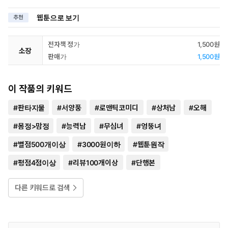
웹툰으로 보기
추천
전자책 정가
1,500원
소장
판매가
1,500원
이 작품의 키워드
#
판타지물
#
서양풍
#
로맨틱코미디
#
상처남
#
오해
#
몸정>맘정
#
능력남
#
무심녀
#
엉뚱녀
#
별점500개이상
#
3000원이하
#
웹툰원작
#
평점4점이상
#
리뷰100개이상
#
단행본
다른 키워드로 검색