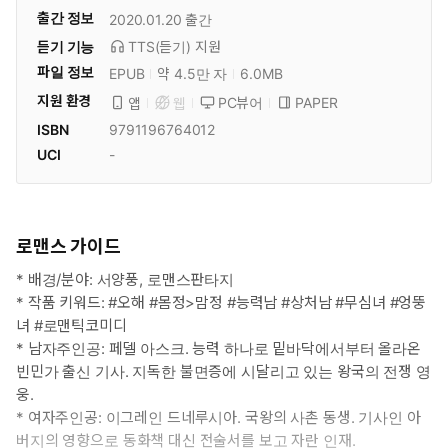
출간 정보
2020.01.20
출간
듣기 기능
TTS(듣기)
지원
파일 정보
EPUB
약 4.5만 자
6.0MB
지원 환경
PC뷰어
PAPER
앱
웹
ISBN
9791196764012
UCI
-
로맨스 가이드
* 배경/분야: 서양풍, 로맨스판타지
* 작품 키워드: #오해 #몸정>맘정 #능력남 #상처남 #무심녀 #엉뚱
녀 #로맨틱코미디
* 남자주인공: 페델 아스크. 능력 하나로 밑바닥에서부터 올라온
빈민가 출신 기사. 지독한 불면증에 시달리고 있는 왕국의 전쟁 영
웅.
* 여자주인공: 이그레인 드네루시아. 국왕의 사촌 동생. 기사인 아
버지의 영향으로 동화책 대신 전술서를 보고 자란 인재.