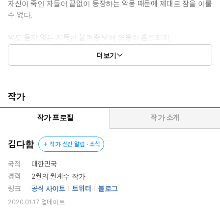
자신이 죽인 자들이 끝없이 등장하는 악몽 때문에 제대로 잠을 이룰
수 없다.
약도 듣지 않는 지독한 불면증 탓에 영웅이 흔들리자,
왕국군의 참모이자 국왕의 사촌 동생인 이그레인이
더보기
누구도 생각하지 못한 편리한 밤의 해결책을 내놓는데...
작가
작가 프로필
작가 소개
김다함
작가 신간 알림 · 소식
국적
대한민국
경력
2월의 월계수 작가
링크
공식 사이트
트위터
블로그
2020.01.17
업데이트