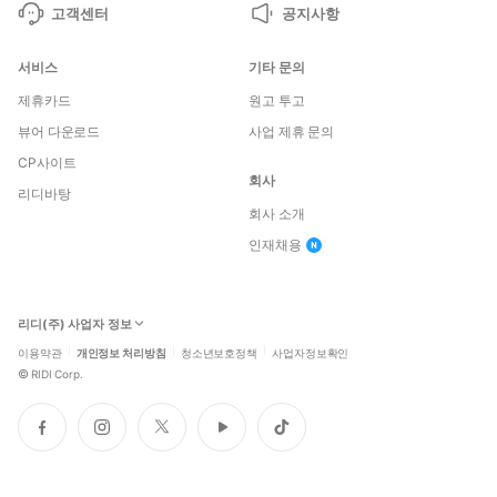
고객센터
공지사항
서비스
기타 문의
제휴카드
원고 투고
뷰어 다운로드
사업 제휴 문의
CP사이트
회사
리디바탕
회사 소개
인재채용
리디(주) 사업자 정보
이용약관
개인정보 처리방침
청소년보호정책
사업자정보확인
©
RIDI Corp.
페
인
트
유
틱
이
스
위
튜
톡
스
타
터
브
북
그