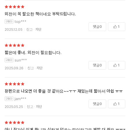
외전이 꼭 팔요한 책이네요 부탁드립니다.
top***
댓글
0
1
2025.12.05
신고
차단
짧은데 좋네. 외전이 필요합니다.
sun***
댓글
0
1
2025.09.26
신고
차단
장편으로 나오면 더 좋을 것 같아요~~ㅜㅜ 재밌는데 짧아서 아쉽 ㅠㅠ
jam***
댓글
0
1
2025.05.25
신고
차단
아니 작가님 이게 뭡니까 심하게 덜쓴느낌이라고요 제발 더 줘요 ㅠㅠㅠ