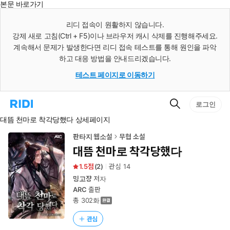
본문 바로가기
인
스
리디 접속이 원활하지 않습니다.
턴
강제 새로 고침(Ctrl + F5)이나 브라우저 캐시 삭제를 진행해주세요.
트
검
계속해서 문제가 발생한다면 리디 접속 테스트를 통해 원인을 파악
색
하고 대응 방법을 안내드리겠습니다.
테스트 페이지로 이동하기
검
리
로그인
색
디
대뜸 천마로 착각당했다 상세페이지
홈
으
로
판타지 웹소설
무협 소설
이
대뜸 천마로 착각당했다
동
1.5
(
2
)
관심
14
밍고쟝
저자
ARC
출판
총 302화
관심