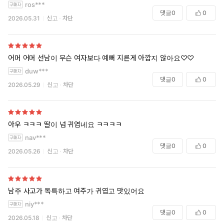
ros***
댓글
0
0
2026.05.31
신고
차단
어머 어머 선남이 무슨 여자보다 예뻐 지른게 아깝지 않아요♡♡
duw***
댓글
0
0
2026.05.29
신고
차단
아우 ㅋㅋㅋ 딸이 넘 귀엽네요 ㅋㅋㅋㅋ
nav***
댓글
0
0
2026.05.26
신고
차단
남주 사고가 독특하고 여주가 귀엽고 맛있어요
niy***
댓글
0
0
2026.05.18
신고
차단