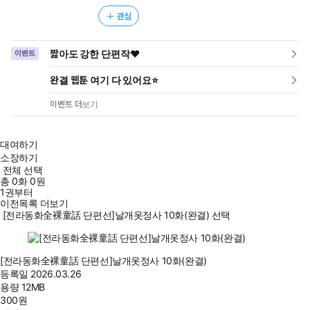
관심
짧아도 강한 단편작❤️
이벤트
완결 웹툰 여기 다 있어요⭐
이벤트 더보기
대여하기
소장하기
전체 선택
총
0
화
0원
1권부터
이전목록 더보기
[전라동화全裸童話 단편선]날개옷정사 10화(완결) 선택
[전라동화全裸童話 단편선]날개옷정사 10화(완결)
등록일
2026.03.26
용량
12MB
300
원