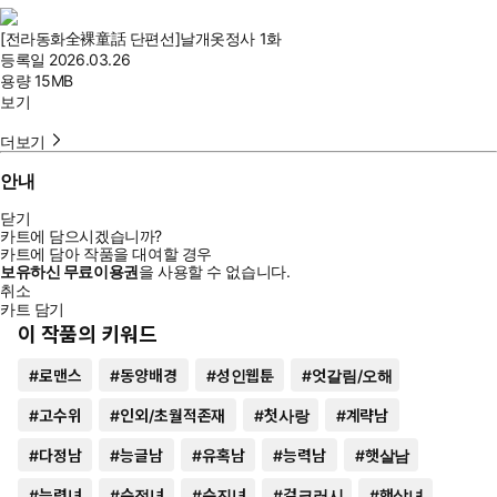
[전라동화全裸童話 단편선]날개옷정사 1화
등록일
2026.03.26
용량
15MB
보기
더보기
안내
닫기
카트에 담으시겠습니까?
카트에 담아 작품을 대여할 경우
보유하신 무료이용권
을 사용할 수 없습니다.
취소
카트 담기
이 작품의 키워드
#
로맨스
#
동양배경
#
성인웹툰
#
엇갈림/오해
#
고수위
#
인외/초월적존재
#
첫사랑
#
계략남
#
다정남
#
능글남
#
유혹남
#
능력남
#
햇살남
#
능력녀
#
순정녀
#
순진녀
#
걸크러시
#
햇살녀