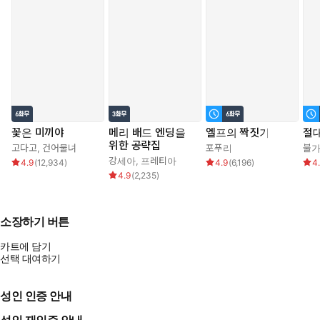
꽃은 미끼야
메리 배드 엔딩을
엘프의 짝짓기
절대
위한 공략집
고다고
,
건어물녀
포푸리
불
강세아
,
프레티아
4.9
(
12,934
)
4.9
(
6,196
)
4
4.9
(
2,235
)
소장하기 버튼
카트에 담기
선택 대여하기
성인 인증 안내