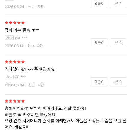
댓글
0
1
2026.06.24
신고
차단
작화 너무 좋음 ㅜㅜ
yuu***
댓글
0
0
2026.06.14
신고
차단
기대없이 봤다가 푹 빠졌어요
78i***
댓글
0
0
2026.06.04
신고
차단
흥미진진하고 완벽한 이야기네요. 정말 좋아요!
외전도 좀 써주시면 좋겠어요.
요정 같은 시어머니가 손자를 아끼면서도 아들을 꾸짖는 모습을 보고 싶
어요. 제발요!!!