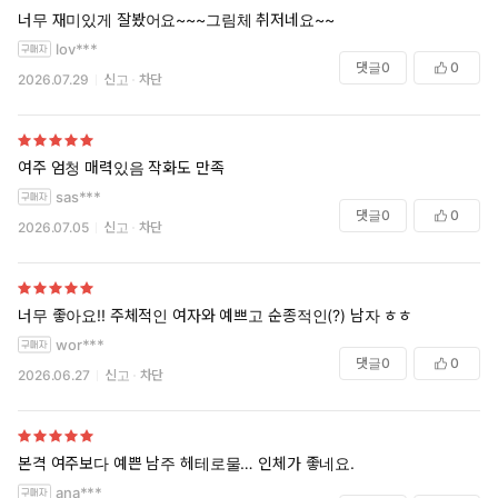
너무 재미있게 잘봤어요~~~그림체 취저네요~~
lov***
댓글
0
0
2026.07.29
신고
차단
여주 엄청 매력있음 작화도 만족
sas***
댓글
0
0
2026.07.05
신고
차단
너무 좋아요!! 주체적인 여자와 예쁘고 순종적인(?) 남자 ㅎㅎ
wor***
댓글
0
0
2026.06.27
신고
차단
본격 여주보다 예쁜 남주 헤테로물… 인체가 좋네요.
ana***