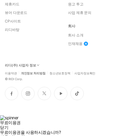
제휴카드
원고 투고
뷰어 다운로드
사업 제휴 문의
CP사이트
회사
리디바탕
회사 소개
인재채용
리디(주) 사업자 정보
이용약관
개인정보 처리방침
청소년보호정책
사업자정보확인
©
RIDI Corp.
페
인
트
유
틱
이
스
위
튜
톡
스
타
터
브
북
그
램
무료이용권
닫기
무료이용권을 사용하시겠습니까?