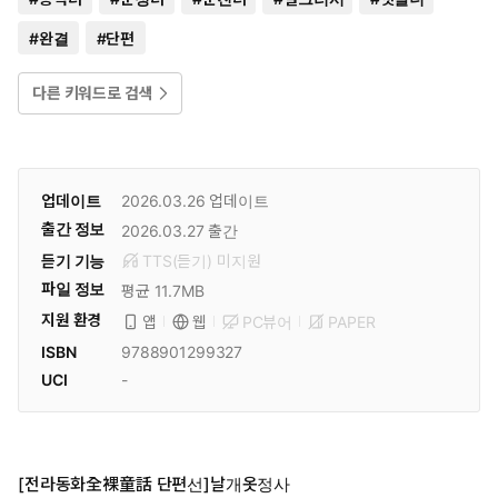
#
완결
#
단편
다른 키워드로 검색
업데이트
2026.03.26
업데이트
출간 정보
2026.03.27
출간
듣기 기능
TTS(듣기)
미
지원
파일 정보
평균 11.7MB
지원 환경
PC뷰어
PAPER
앱
웹
ISBN
9788901299327
UCI
-
[전라동화全裸童話 단편선]날개옷정사