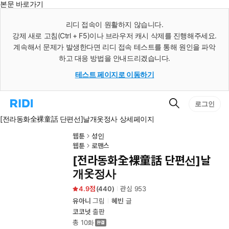
본문 바로가기
인
스
리디 접속이 원활하지 않습니다.
턴
강제 새로 고침(Ctrl + F5)이나 브라우저 캐시 삭제를 진행해주세요.
트
검
계속해서 문제가 발생한다면 리디 접속 테스트를 통해 원인을 파악
색
하고 대응 방법을 안내드리겠습니다.
테스트 페이지로 이동하기
검
리
로그인
색
디
[전라동화全裸童話 단편선]날개옷정사 상세페이지
홈
으
로
웹툰
성인
이
웹툰
로맨스
동
[전라동화全裸童話 단편선]날
개옷정사
4.9
(
440
)
관심
953
유아니
그림
혜빈
글
코코넛
출판
총 10화