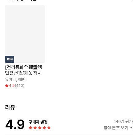
[전라동화全裸童話
단편선]날개옷정사
유아니
,
혜빈
4.9
(
440
)
리뷰
4.9
440
명 평가
구매자 별점
별점 분포 보기