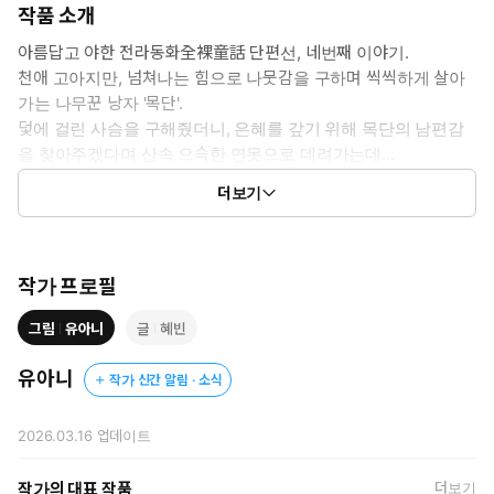
작품 소개
아름답고 야한 전라동화全裸童話 단편선, 네번째 이야기.
천애 고아지만, 넘쳐나는 힘으로 나뭇감을 구하며 씩씩하게 살아
가는 나무꾼 낭자 '목단'.
덫에 걸린 사슴을 구해줬더니, 은혜를 갚기 위해 목단의 남편감
을 찾아주겠다며 산속 으슥한 연못으로 데려가는데...
그 곳엔 목욕 중인 아름다운 하늘 도령들을 잔뜩이고, 목단은 얼결
더보기
에 하늘 도령 '공화'의 날개옷을 훔쳐버린다!
작가 프로필
그림
유아니
글
혜빈
유아니
작가 신간 알림 · 소식
2026.03.16
업데이트
작가의 대표 작품
더보기