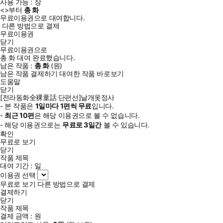
사용 가능 :
장
<
>부터
총
화
무료이용권으로 대여합니다.
다른 방법으로 결제
무료이용권
닫기
무료이용권으로
총
화
대여 완료했습니다.
남은 작품 :
총
화
(
원)
남은 작품 결제하기
대여한 작품 바로보기
도움말
닫기
[전라동화全裸童話 단편선]날개옷정사
- 본 작품은
1일
마다
1
편씩 무료
입니다.
-
최근
10편
은 해당 이용권으로 볼 수 없습니다.
- 해당 이용권으로는
무료로
3일
간
볼 수 있습니다.
확인
무료로 보기
닫기
작품 제목
대여 기간 :
일
이용권 선택
무료로 보기
다른 방법으로 결제
결제하기
닫기
작품 제목
결제 금액 :
원