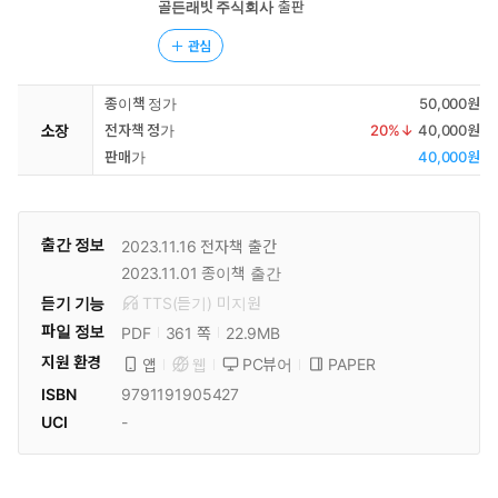
골든래빗 주식회사
출판
관심
종이책 정가
50,000원
소장
전자책 정가
20
%↓
40,000원
판매가
40,000원
출간 정보
2023.11.16
전자책 출간
2023.11.01
종이책 출간
듣기 기능
TTS(듣기)
미
지원
파일 정보
PDF
22.9MB
361 쪽
지원 환경
PC뷰어
PAPER
앱
웹
ISBN
9791191905427
UCI
-