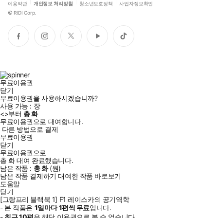
이용약관
개인정보 처리방침
청소년보호정책
사업자정보확인
©
RIDI Corp.
페
인
트
유
틱
이
스
위
튜
톡
스
타
터
브
북
그
램
무료이용권
닫기
무료이용권을 사용하시겠습니까?
사용 가능 :
장
<
>부터
총
화
무료이용권으로 대여합니다.
다른 방법으로 결제
무료이용권
닫기
무료이용권으로
총
화
대여 완료했습니다.
남은 작품 :
총
화
(
원)
남은 작품 결제하기
대여한 작품 바로보기
도움말
닫기
[그랑프리 블랙북 1] F1 레이스카의 공기역학
- 본 작품은
1일
마다
1
편씩 무료
입니다.
-
최근
10편
은 해당 이용권으로 볼 수 없습니다.