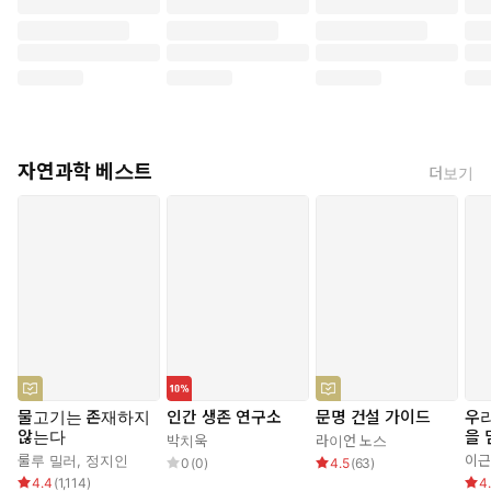
자연과학 베스트
더보기
물고기는 존재하지
인간 생존 연구소
문명 건설 가이드
우
않는다
을 
박치욱
라이언 노스
노
룰루 밀러
,
정지인
이근
0
(
0
)
4.5
(
63
)
읽는
4.4
(
1,114
)
4