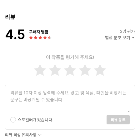
● 《블랙북 제1권 : F1 레이스카의 공기역학》(2015, 개인 출판)
● 《블랙북 제2권 : F1 그랑프리 위닝 카》(2016, 개인 출판)
● 《그랑프리 블랙북 제1권 : F1 레이스카의 공기역학》(2023, 골
리뷰
든래빗)
4.5
2
명 평가
구매자 별점
별점 분포 보기
감수 김효원
이 작품을 평가해 주세요!
● 케임브리지 대학교 BA/MEng Engineering
● 임페리얼 칼리지 런던 PhD Aeronautical Engineering
● 글래스고 대학교 Postdoctoral Research Assistant
주요 경력
로터스 F1팀(전 르노 F1팀) CFD Aerodynamicist(2010 ~ 2014)
맥라렌 레이싱 Senior Aerodynamicist(2014 ~ 2022)
윌리암스 F1팀 Aerodynamic Projects Leader(2022 ~)
스포일러가 있습니다.
리뷰 등록
리뷰 작성 유의사항