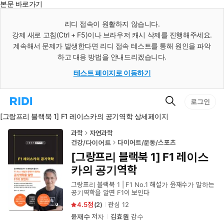
본문 바로가기
인
스
리디 접속이 원활하지 않습니다.
턴
강제 새로 고침(Ctrl + F5)이나 브라우저 캐시 삭제를 진행해주세요.
트
검
계속해서 문제가 발생한다면 리디 접속 테스트를 통해 원인을 파악
색
하고 대응 방법을 안내드리겠습니다.
테스트 페이지로 이동하기
검
리
로그인
색
디
[그랑프리 블랙북 1] F1 레이스카의 공기역학 상세페이지
홈
으
로
과학
자연과학
이
건강/다이어트
다이어트/운동/스포츠
동
[그랑프리 블랙북 1] F1 레이스
카의 공기역학
그랑프리 블랙북 1 | F1 No.1 해설가 윤재수가 말하는
공기역학을 알면 F1이 보인다
4.5
(
2
)
관심
12
윤재수
저자
김효원
감수