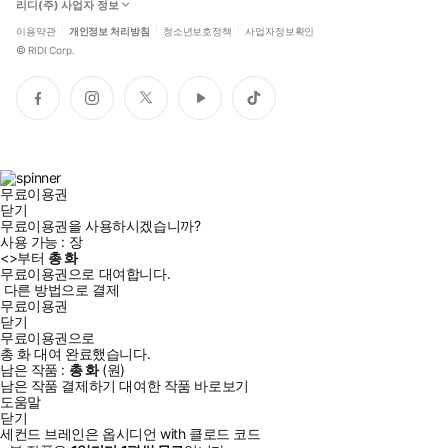
리디(주) 사업자 정보
이용약관
개인정보 처리방침
청소년보호정책
사업자정보확인
©
RIDI Corp.
페
인
트
유
틱
이
스
위
튜
톡
스
타
터
브
북
그
램
무료이용권
닫기
무료이용권을 사용하시겠습니까?
사용 가능 :
장
<
>부터
총
화
무료이용권으로 대여합니다.
다른 방법으로 결제
무료이용권
닫기
무료이용권으로
총
화
대여 완료했습니다.
남은 작품 :
총
화
(
원)
남은 작품 결제하기
대여한 작품 바로보기
도움말
닫기
세컨드 브레인은 옵시디언 with 클로드 코드