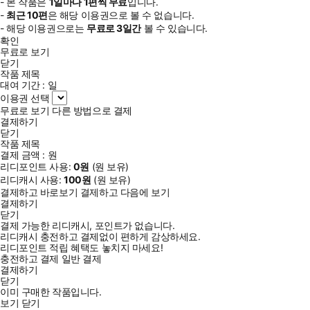
- 본 작품은
1일
마다
1
편씩 무료
입니다.
-
최근
10편
은 해당 이용권으로 볼 수 없습니다.
- 해당 이용권으로는
무료로
3일
간
볼 수 있습니다.
확인
무료로 보기
닫기
작품 제목
대여 기간 :
일
이용권 선택
무료로 보기
다른 방법으로 결제
결제하기
닫기
작품 제목
결제 금액 :
원
리디포인트 사용:
0
원
(
원 보유)
리디캐시 사용:
100
원
(
원 보유)
결제하고 바로보기
결제하고 다음에 보기
결제하기
닫기
결제 가능한 리디캐시, 포인트가 없습니다.
리디캐시 충전하고 결제없이 편하게 감상하세요.
리디포인트 적립 혜택도 놓치지 마세요!
충전하고 결제
일반 결제
결제하기
닫기
이미 구매한 작품입니다.
보기
닫기