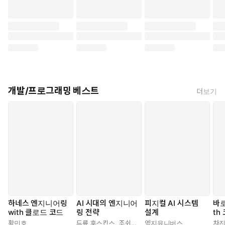
개발/프로그래밍 베스트
더보기
하네스 엔지니어링
AI 시대의 엔지니어
피지컬 AI 시스템
바로
with 클로드 코드
링 전략
설계
th
로드
황민호
드류 호스킨스
,
조쉬(김승권)
엥지유니버스
차