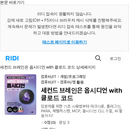
본문 바로가기
인
스
리디 접속이 원활하지 않습니다.
턴
강제 새로 고침(Ctrl + F5)이나 브라우저 캐시 삭제를 진행해주세요.
트
검
계속해서 문제가 발생한다면 리디 접속 테스트를 통해 원인을 파악
색
하고 대응 방법을 안내드리겠습니다.
테스트 페이지로 이동하기
검
리
로그인
색
디
세컨드 브레인은 옵시디언 with 클로드 코드 상세페이지
홈
으
로
컴퓨터/IT
개발/프로그래밍
이
컴퓨터/IT
컴퓨터/앱 활용
동
세컨드 브레인은 옵시디언 with
클로드 코드
입문자를 위한 기초 사용법부터 마크다운, 플러그인,
PARA, 제텔카스텐, MCP, 옵시디언 CLI, 스킬, AI 활
용까지!
0
(
0
)
관심
3