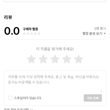
_SNS
__YouTube _ youtube.com/@sian-prod
__Blog _thinkingsian.com
리뷰
__X _@iamjustsian
0.0
0
명 평가
구매자 별점
별점 분포 보기
이 작품을 평가해 주세요!
스포일러가 있습니다.
리뷰 등록
리뷰 작성 유의사항