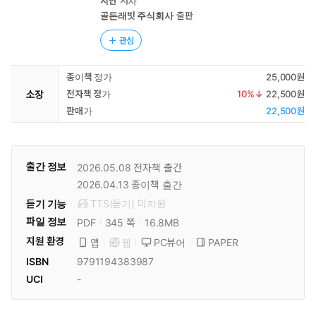
시안
저자
골든래빗 주식회사
출판
관심
종이책 정가
25,000원
소장
전자책 정가
10
%↓
22,500원
판매가
22,500원
출간 정보
2026.05.08
전자책 출간
2026.04.13
종이책 출간
듣기 기능
TTS(듣기)
미
지원
파일 정보
PDF
16.8MB
345 쪽
지원 환경
PC뷰어
PAPER
앱
웹
ISBN
9791194383987
UCI
-