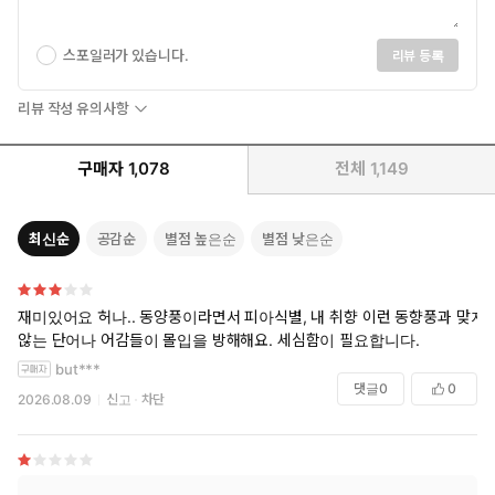
스포일러가 있습니다.
리뷰 등록
리뷰 작성 유의사항
구매자
1,078
전체
1,149
최신순
공감순
별점 높은순
별점 낮은순
재미있어요 허나.. 동양풍이라면서 피아식별, 내 취향 이런 동향풍과 맞지
않는 단어나 어감들이 몰입을 방해해요. 세심함이 필요합니다.
but***
댓글
0
0
2026.08.09
신고
차단