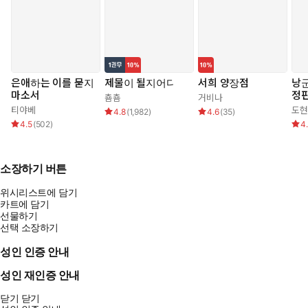
은애하는 이를 묻지
제물이 될지어다
서희 양장점
낭군
마소서
정판
춈춈
거비나
티야베
도현
4.8
(
1,982
)
4.6
(
35
)
4.5
(
502
)
4
소장하기 버튼
위시리스트에 담기
카트에 담기
선물하기
선택 소장하기
성인 인증 안내
성인 재인증 안내
닫기
닫기