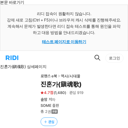
본문 바로가기
인
스
리디 접속이 원활하지 않습니다.
턴
강제 새로 고침(Ctrl + F5)이나 브라우저 캐시 삭제를 진행해주세요.
트
검
계속해서 문제가 발생한다면 리디 접속 테스트를 통해 원인을 파악
색
하고 대응 방법을 안내드리겠습니다.
테스트 페이지로 이동하기
검
리
로그인
색
디
진혼가(鎭魂歌) 상세페이지
홈
으
로
로맨스 e북
역사/시대물
이
진혼가(鎭魂歌)
동
4.7
(
1,480
)
관심
919
솔땀
저자
SOME
출판
총 2권
관심