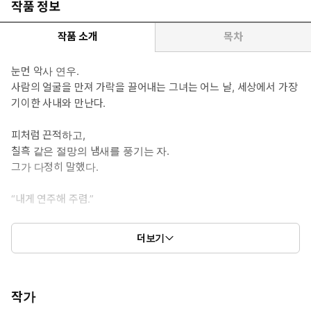
작품 정보
작품 소개
목차
눈먼 악사 연우.
사람의 얼굴을 만져 가락을 끌어내는 그녀는 어느 날, 세상에서 가장
기이한 사내와 만난다.
피처럼 끈적하고,
칠흑 같은 절망의 냄새를 풍기는 자.
그가 다정히 말했다.
“내게 연주해 주렴.”
더보기
-본문 중에서-
공허한 눈동자가 보이지 않는 누군가를 찾아 배회하는 모습은 묘한
욕망을 불러일으키는 면이 있었다. 지켜 주고 싶으면서도 망가뜨리
작가
고 싶기도 한. 소녀의 얼굴을 가만히 들여다보던 사내가 입을 열었