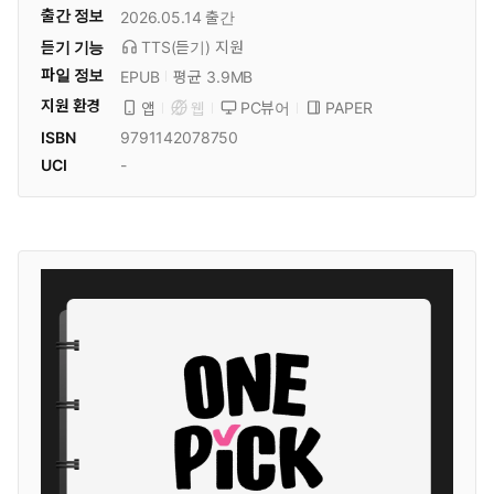
출간 정보
2026.05.14
출간
듣기 기능
TTS(듣기)
지원
파일 정보
EPUB
평균 3.9MB
지원 환경
PC뷰어
PAPER
앱
웹
ISBN
9791142078750
UCI
-