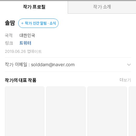
다.
작가 프로필
작가 소개
“내게도 곡조를 들려주련.”
솔땀
작가 신간 알림 · 소식
그러고선 거침없이 낡은 방석에 주저앉았다. 그를 만지려고 손을 내
국적
대한민국
미는 소녀의 모습이 재미있다는 듯 지켜보다가 가녀린 손목을 턱 잡
링크
트위터
아 제 뺨에 얹는다.
2019.06.26
업데이트
갑작스러운 행동에 깜짝 놀란 듯 소녀가 어깨를 움츠렸다. 그러나
작가 이메일 : solddam@naver.com
그것도 잠시. 금세 마음을 다스린 그녀가 다홍빛으로 물든 손끝
을 움직여 사내의 얼굴을 섬세하게 어루만졌다.
작가의 대표 작품
더보기
그때까지 눈도 깜빡하지 않고 소녀를 응시하던 사내가 천천히 눈꺼
풀을 내렸다. 한참이나 더듬던 소녀가 손을 뗐다. 고개를 갸웃거리
는 그녀에게 사내가 물었다.
“왜, 곡조가 떠오르지 않아?”
“아뇨, 그건 아닌데….”
“아닌데?”