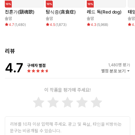
“손님께 왜 이런 곡조가 필요한지 모르겠어서요.”
“궁금하구나. 연주해 보렴.”
진혼가(鎭魂歌)
탐식증(貪食症)
레드 독(Red dog)
태
솔땀
솔땀
솔땀
솔땀
4.7
(
1,480
)
4.5
(
1,873
)
4.3
(
5,968
)
4
리뷰
4.7
1,480
명 평가
구매자 별점
별점 분포 보기
이 작품을 평가해 주세요!