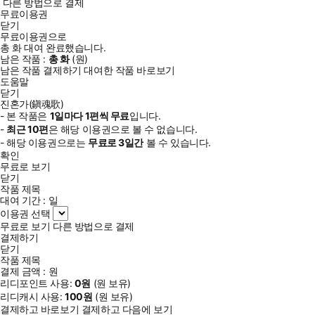
다른 방법으로 결제
무료이용권
닫기
무료이용권으로
총
화
대여 완료했습니다.
남은 작품 :
총
화
(
원)
남은 작품 결제하기
대여한 작품 바로보기
도움말
닫기
진혼가(鎭魂歌)
- 본 작품은
1일
마다
1
편씩 무료
입니다.
-
최근
10편
은 해당 이용권으로 볼 수 없습니다.
- 해당 이용권으로는
무료로
3일
간
볼 수 있습니다.
확인
무료로 보기
닫기
작품 제목
대여 기간 :
일
이용권 선택
무료로 보기
다른 방법으로 결제
결제하기
닫기
작품 제목
결제 금액 :
원
리디포인트 사용:
0
원
(
원 보유)
리디캐시 사용:
100
원
(
원 보유)
결제하고 바로보기
결제하고 다음에 보기