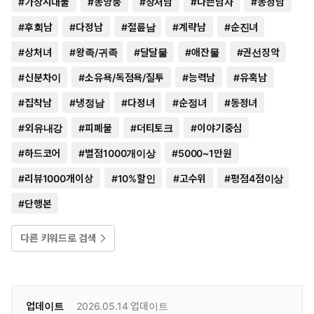
#
가상시대물
#
동양풍
#
상처남
#
나쁜남자
#
동정남
#
후회남
#
다정남
#
절륜남
#
계략남
#
순진녀
#
상처녀
#
왕족/귀족
#
달달물
#
애잔물
#
권선징악
#
신분차이
#
소유욕/독점욕/질투
#
능력남
#
유혹남
#
집착남
#
냉정남
#
다정녀
#
순정녀
#
동정녀
#
외유내강
#
피폐물
#
더티토크
#
이야기중심
#
하드코어
#
별점1000개이상
#
5000~1만원
#
리뷰1000개이상
#
10%할인
#
고수위
#
평점4점이상
#
단행본
다른 키워드로 검색
업데이트
2026.05.14
업데이트