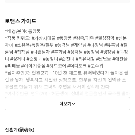
로맨스 가이드
*배경/분야: 동양풍
*작품 키워드: #가상시대물 #동양풍 #왕족/귀족 #권성징악 #신분
차이 #소유욕/독점욕/질투 #능력남 #계략남 #다정남 #유혹남 #절
륜남 #집착남 #나쁜남자 #후회남 #상처남 #동정남 #냉정남 #다정
녀 #상처녀 #순정녀 #동정녀 #순진녀 #외유내강 #달달물 #애잔물
#피폐물 #이야기중심 #하드코어 #더디토크 #고수위
*남자주인공: 현원(27) - 10년 전 해도로 유배되었다가 돌아온 불
길한 왕자. 냉혹하고 치밀한 성정으로, 연우를 자신의 완벽한 소
유물로 만들기 위해 그녀의 주변을 서서히 잠식해 간다.
*여자주인공: 연우(20) - 해금쟁이. 상대의 얼굴을 만져 곡조를 뽑아
내는 맹인 악사. 아비의 폭력과 가난 속에서도 중심을 잃지 않으려
더보기
노력하는 강단 있는 성격.
*이럴 때 보세요: 특이한 소재와 색다른 시대의 이야기가 궁금할 때
*공감 글귀:
“보지 못해서 더 잘 보이는 것도 있어요.”
진혼가(鎭魂歌)