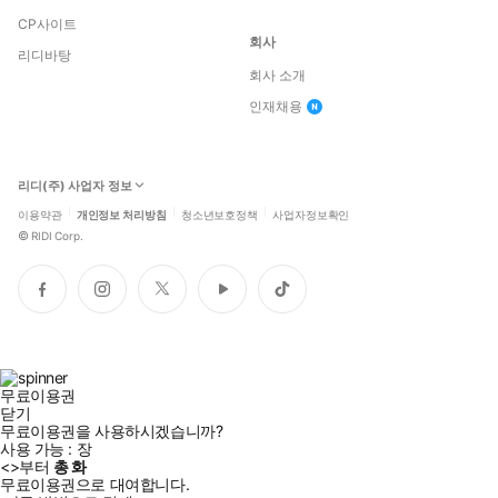
CP사이트
회사
리디바탕
회사 소개
인재채용
리디(주) 사업자 정보
이용약관
개인정보 처리방침
청소년보호정책
사업자정보확인
©
RIDI Corp.
페
인
트
유
틱
이
스
위
튜
톡
스
타
터
브
북
그
램
무료이용권
닫기
무료이용권을 사용하시겠습니까?
사용 가능 :
장
<
>부터
총
화
무료이용권으로 대여합니다.