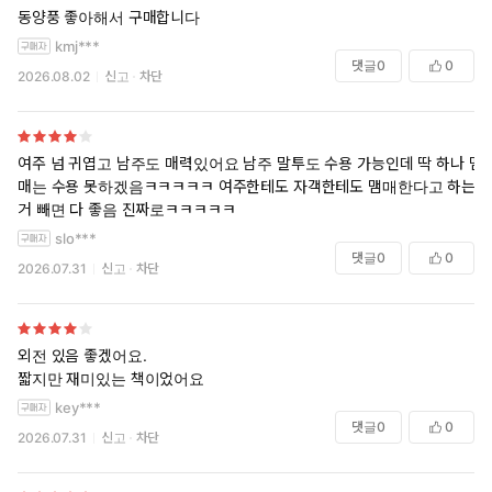
동양풍 좋아해서 구매합니다
kmj***
댓글
0
0
2026.08.02
신고
차단
여주 넘 귀엽고 남주도 매력있어요 남주 말투도 수용 가능인데 딱 하나 맴
매는 수용 못하겠음ㅋㅋㅋㅋㅋ 여주한테도 자객한테도 맴매한다고 하는
거 빼면 다 좋음 진짜로ㅋㅋㅋㅋㅋ
slo***
댓글
0
0
2026.07.31
신고
차단
외전 있음 좋겠어요.
짧지만 재미있는 책이었어요
key***
댓글
0
0
2026.07.31
신고
차단