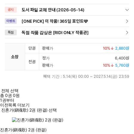
도서 파일 교체 안내 (2026-05-14)
공지
[ONE PICK] 이 작품! 365일 포인트🩷
이벤트
독점 작품 감상은 [RIDI ONLY 작품관]
독점
단권
판매가
10
%↓
2,880원
소장
정가
6,400원
전권
판매가
10
%↓
5,760원
혜택 기간 :
5.14(목) 00:00 ~ 2027.5.14(금) 23:59
전체 선택
총
0
권
0원
1권부터
이전목록 더보기
진혼가(鎭魂歌) 2권 (완결) 선택
진혼가(鎭魂歌) 2권 (완결)