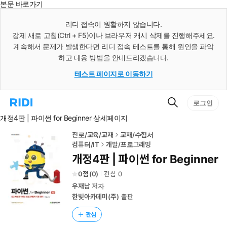
본문 바로가기
인
스
리디 접속이 원활하지 않습니다.
턴
강제 새로 고침(Ctrl + F5)이나 브라우저 캐시 삭제를 진행해주세요.
트
검
계속해서 문제가 발생한다면 리디 접속 테스트를 통해 원인을 파악
색
하고 대응 방법을 안내드리겠습니다.
테스트 페이지로 이동하기
검
리
로그인
색
디
개정4판 | 파이썬 for Beginner 상세페이지
홈
으
로
진로/교육/교재
교재/수험서
이
컴퓨터/IT
개발/프로그래밍
동
개정4판 | 파이썬 for Beginner
0
(
0
)
관심
0
우재남
저자
한빛아카데미(주)
출판
관심