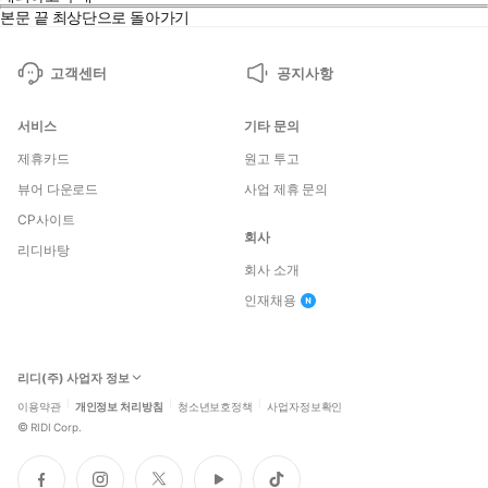
본문 끝
최상단으로 돌아가기
고객센터
공지사항
서비스
기타 문의
제휴카드
원고 투고
뷰어 다운로드
사업 제휴 문의
CP사이트
회사
리디바탕
회사 소개
인재채용
리디(주) 사업자 정보
이용약관
개인정보 처리방침
청소년보호정책
사업자정보확인
©
RIDI Corp.
페
인
트
유
틱