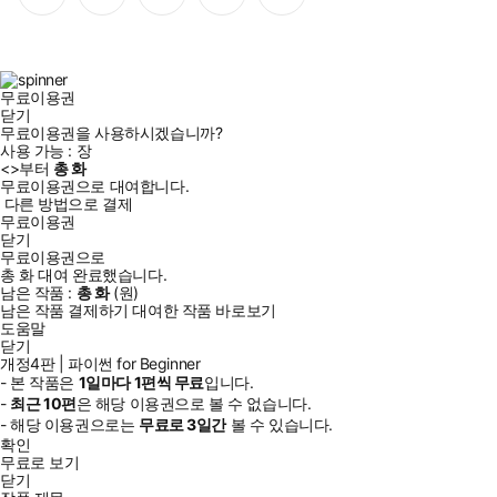
이
스
위
튜
톡
스
타
터
브
북
그
램
무료이용권
닫기
무료이용권을 사용하시겠습니까?
사용 가능 :
장
<
>부터
총
화
무료이용권으로 대여합니다.
다른 방법으로 결제
무료이용권
닫기
무료이용권으로
총
화
대여 완료했습니다.
남은 작품 :
총
화
(
원)
남은 작품 결제하기
대여한 작품 바로보기
도움말
닫기
개정4판 | 파이썬 for Beginner
- 본 작품은
1일
마다
1
편씩 무료
입니다.
-
최근
10편
은 해당 이용권으로 볼 수 없습니다.
- 해당 이용권으로는
무료로
3일
간
볼 수 있습니다.
확인
무료로 보기
닫기