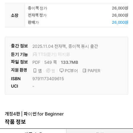
종이책 정가
26,000원
소장
전자책 정가
26,000원
판매가
26,000원
출간 정보
2025.11.04
전자책, 종이책 동시 출간
듣기 기능
TTS(듣기)
미
지원
파일 정보
PDF
133.7MB
549 쪽
지원 환경
PC뷰어
PAPER
앱
웹
ISBN
9791173409615
UCI
-
개정4판 | 파이썬 for Beginner
작품 정보