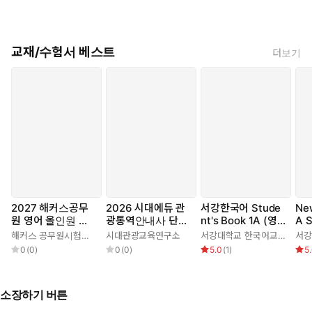
교재/수험서 베스트
더보기
2027 해커스공무
2026 시대에듀 관
서강한국어 Stude
Ne
원 영어 올인원 기
광통역안내사 단기
nt's Book 1A (영
A S
본서
완성
어판) 3rd edition
(영
해커스 공무원시험연구소
시대관광교육연구소
서강대학교 한국어교육원
0
(
0
)
0
(
0
)
5.0
(
1
)
5
소장하기 버튼