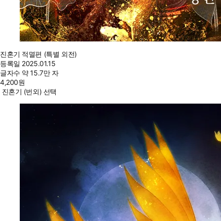
진혼기 적멸편 (특별 외전)
등록일
2025.01.15
글자수
약 15.7만 자
4,200
원
진혼기 (번외) 선택