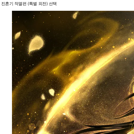
진혼기 적멸편 (특별 외전) 선택