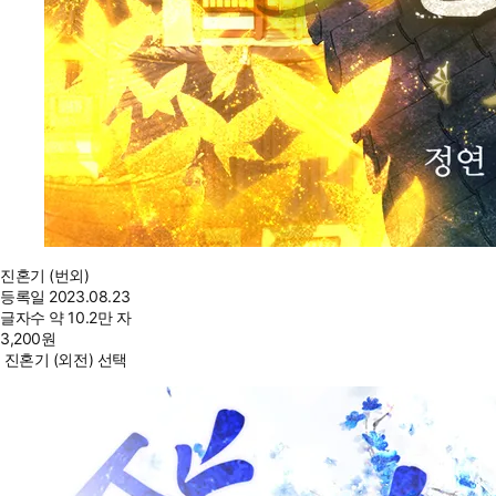
진혼기 (번외)
등록일
2023.08.23
글자수
약 10.2만 자
3,200
원
진혼기 (외전) 선택