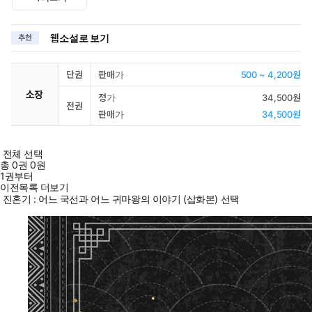
웹소설로 보기
추천
단권
판매가
500 ~ 4,200원
소장
정가
34,500원
전권
판매가
34,500원
전체 선택
총
0
권
0원
1권부터
이전목록 더보기
진혼기 : 어느 국선과 어느 귀마왕의 이야기 (삽화본) 선택