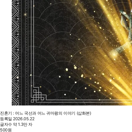
진혼기 : 어느 국선과 어느 귀마왕의 이야기 (삽화본)
등록일
2026.05.22
글자수
약 1.3만 자
500
원