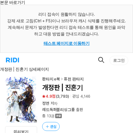
본문 바로가기
인
스
리디 접속이 원활하지 않습니다.
턴
강제 새로 고침(Ctrl + F5)이나 브라우저 캐시 삭제를 진행해주세요.
트
검
계속해서 문제가 발생한다면 리디 접속 테스트를 통해 원인을 파악
색
하고 대응 방법을 안내드리겠습니다.
테스트 페이지로 이동하기
검
리
로그인
색
디
개정판 | 진혼기 상세페이지
홈
으
로
판타지 e북
퓨전 판타지
이
개정판 | 진혼기
동
4.9
(
3,793
)
관심
4,146
정연
저자
레드독퍼블리싱그룹
출판
총 13권
관심
미리보기