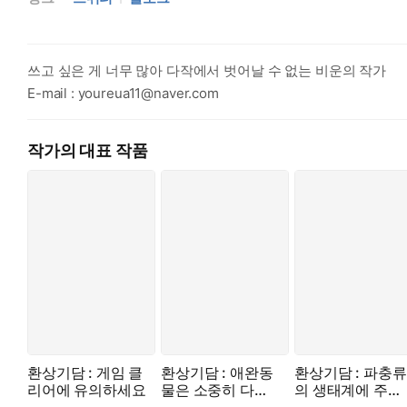
이놈이다.
실종자들은 모두 이 괴물에게 당한 거다. 뇌리를 꿰뚫는 확신에 
쓰고 싶은 게 너무 많아 다작에서 벗어날 수 없는 비운의 작가
그리고, 이 괴물은 알을 낳을 암컷으로서 나를 데려왔다.
E-mail : youreua11@naver.com
작가의 대표 작품
환상기담 : 게임 클
환상기담 : 애완동
환상기담 : 파충류
리어에 유의하세요
물은 소중히 다뤄
의 생태계에 주의