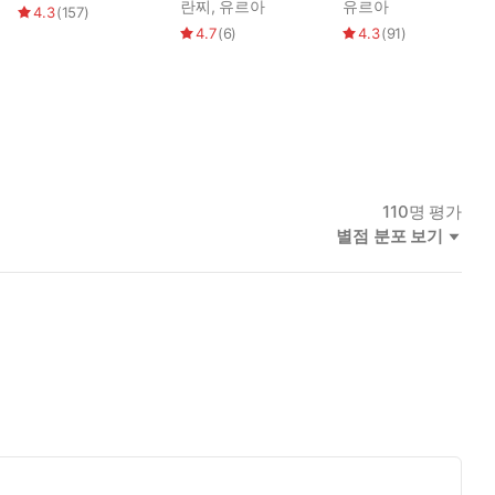
정판]
란찌
,
유르아
유르아
4.3
(
157
)
4.7
(
6
)
4.3
(
91
)
110
명 평가
별점 분포 보기