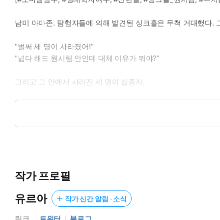
남미 아마존. 탐험자들에 의해 발견된 싱크홀은 무척 거대했다. 
“벌써 세 명이 사라졌어!”
“넓다 해도 원시림 안인데 대체 이유가 뭐야?”
그리고 그 안에서 사라진 세 명의 실종자.
“3차 탐색 명단에 나도 같이 넣어줘.”
원시림 안에 무언가 있다. 나는 생태학을 연구하는 연구자로서 그
***
작가 프로필
짙은 녹색을 띠는 딱딱한 비늘에 맺힌 물방울이 형태를 따라 흘
유르아
작가 신간 알림 · 소식
인간과 도마뱀, 그 사이의 혼종이다. 이름을 정의할 수 없는 그
링크
트위터
블로그