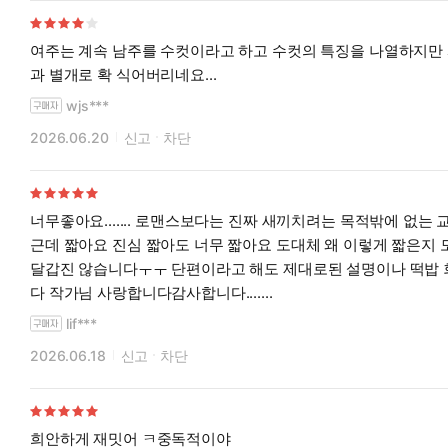
여주는 계속 남주를 수컷이라고 하고 수컷의 특징을 나열하지만 
과 별개로 확 식어버리네요...
wjs***
2026.06.20
신고
차단
너무좋아요....... 로맨스보다는 진짜 새끼치려는 목적밖에 없는 
근데 짧아요 진심 짧아도 너무 짧아요 도대체 왜 이렇게 짧은지
달갑진 않습니다ㅜㅜ 단편이라고 해도 제대로된 설명이나 떡밥 회
다 작가님 사랑합니다감사합니다.......
lif***
2026.06.18
신고
차단
희안하게 재밋어 ㅋ중독적이야