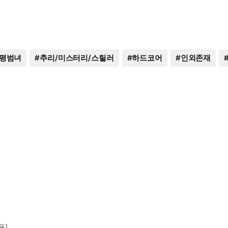
평범녀
#
추리/미스터리/스릴러
#
하드코어
#
인외존재
플]