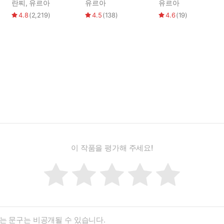
다
텅이였다
란찌
,
유르아
유르아
유르아
4.8
(
2,219
)
4.5
(
138
)
4.6
(
19
)
이 작품을 평가해 주세요!