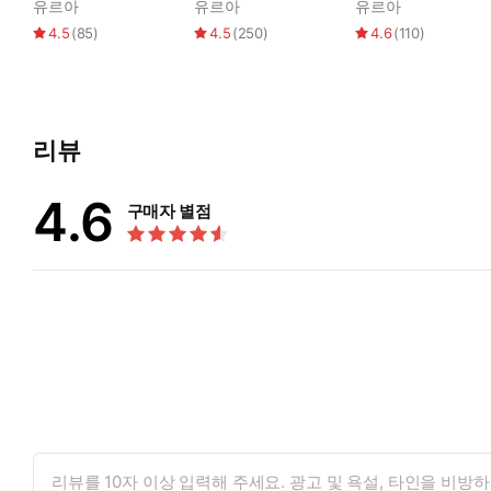
주세요
하세요
유르아
유르아
유르아
4.5
(
85
)
4.5
(
250
)
4.6
(
110
)
리뷰
4.6
구매자 별점