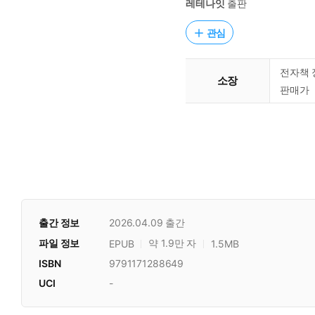
레테나잇
출판
관심
전자책 
소장
판매가
출간 정보
2026.04.09
출간
파일 정보
약 1.9만 자
EPUB
1.5MB
ISBN
9791171288649
UCI
-