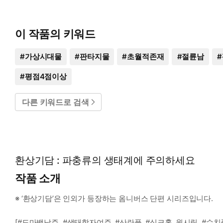
이 작품의 키워드
#
가상시대물
#
판타지물
#
초월적존재
#
절륜남
#
#
평점4점이상
다른 키워드로 검색
환상기담 : 파충류의 생태계에 주의하세요
작품 소개
※ ‘환상기담’은 인외가 등장하는 옴니버스 단편 시리즈입니다.
[#도마뱀남주, #생태학자여주, #산란플, #싱크홀_원시림, #수치