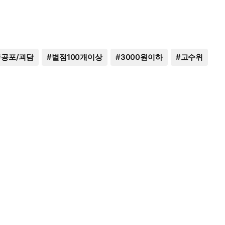
#
공포/괴담
#
별점100개이상
#
3000원이하
#
고수위