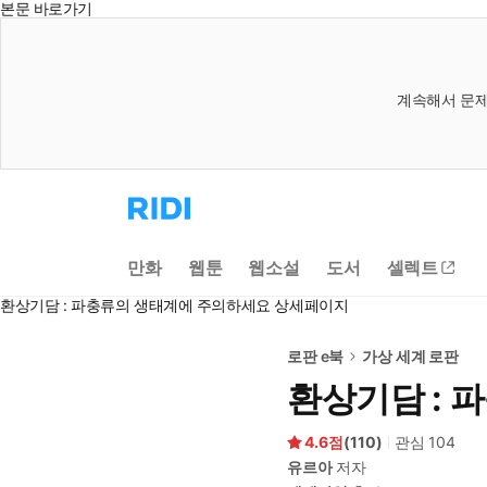
본문 바로가기
계속해서 문제
리
디
홈
으
만화
웹툰
웹소설
도서
셀렉트
로
이
환상기담 : 파충류의 생태계에 주의하세요 상세페이지
동
로판 e북
가상 세계 로판
환상기담 : 
4.6
(
110
)
관심
104
유르아
저자