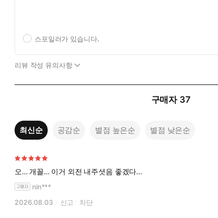
스포일러가 있습니다.
리뷰 작성 유의사항
구매자
37
최신순
공감순
별점 높은순
별점 낮은순
오... 개꼴... 이거 외전 내주셧음 좋겠다...
nin***
2026.08.03
신고
차단