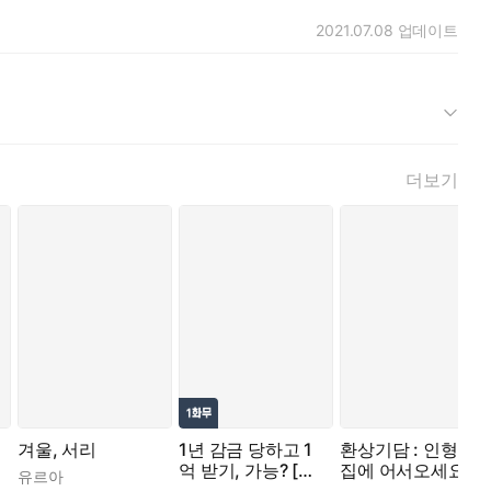
2021.07.08
업데이트
더보기
겨울, 서리
1년 감금 당하고 1
환상기담 : 인형의
억 받기, 가능? [개
집에 어서오세요
유르아