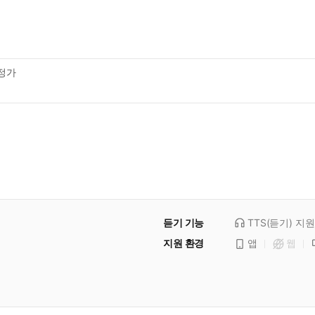
정가
듣기 기능
TTS(듣기)
지원
지원 환경
앱
웹