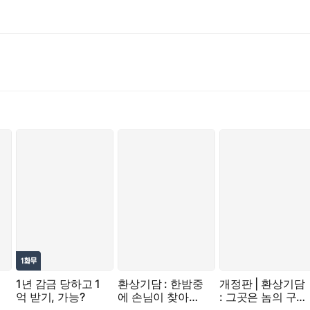
피가 차갑게 식었다.
1년 감금 당하고 1
환상기담 : 한밤중
개정판 | 환상기담
억 받기, 가능?
에 손님이 찾아왔
: 그곳은 놈의 구렁