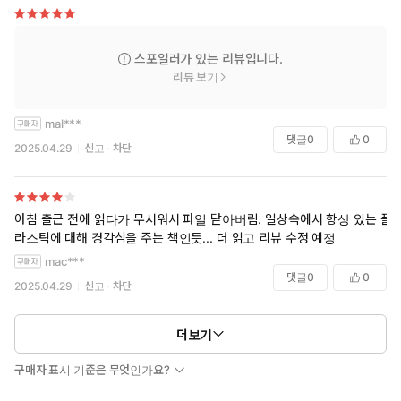
스포일러가 있는 리뷰입니다.
새로운 팬데믹의 끔찍한 시작
리뷰 보기
플라스틱 체내 분해가 가능한 신인류의 등장
지구를 구할 축복인가, 죽음으로 향하는 저주인가?
mal***
댓글
0
0
코로나 팬데믹이 잠잠해진 지 몇 년 후, 사람들이 플라스틱에 탐닉
2025.04.29
신고
차단
하기 시작한다. 마치 중독된 듯 정신을 잃고 미친듯이 먹어 치우
지만 인간의 몸은 플라스틱을 소화해내지 못하여, 날카로운 플라
스틱 조각에 신체 기관이 찢어지고 파열되어 처참한 죽음을 맞이
아침 출근 전에 읽다가 무서워서 파일 닫아버림. 일상속에서 항상 있는 플
한다. 그렇게 한 세대가 전멸하듯 사라지고, 그들이 낳은 아기는
라스틱에 대해 경각심을 주는 책인듯... 더 읽고 리뷰 수정 예정
태어나자마자 이미 돋아 있던 치아로 플라스틱을 먹기 시작한다.
mac***
놀랍게도 이 신인류는 체내에서 플라스틱을 완전히 분해할 수 있
댓글
0
0
다는 것이 밝혀지고, 이들은 곧 ‘플라스틱 세대’라고 불리게 된다.
2025.04.29
신고
차단
이로부터 30년 후… 플라스틱은 기호식재료가 되어 ‘캔디’나 ‘워터’
등으로 만들어진다. 실생활의 도구나 물품으로써의 활용을 넘어 먹
더보기
거리로써 플라스틱이 널리 소비되는 시대가 도래하고, ‘플라스틱 세
대’로 태어난 주인공 예인은 대기업 리코 플라스틱의 능력 있는 기획
구매자 표시 기준은 무엇인가요?
실장이 되어 플라스틱 식품을 홍보하는 데에 앞장선다.