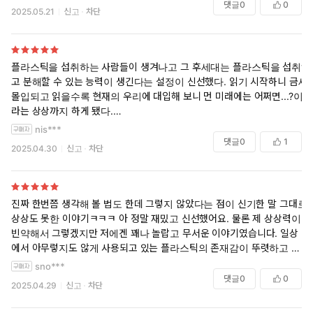
댓글
0
0
2025.05.21
신고
차단
플라스틱을 섭취하는 사람들이 생겨나고 그 후세대는 플라스틱을 섭취하
고 분해할 수 있는 능력이 생긴다는 설정이 신선했다. 읽기 시작하니 금세
몰입되고 읽을수록 현재의 우리에 대입해 보니 먼 미래에는 어쩌면...?이
라는 상상까지 하게 됐다.
책 속의 플라스틱 세대들은 꼭 마약에 절어있는 것 같았고 플라스틱 음식
nis***
을 금지했을 때 이때는 기회다 싶어 쟁여놓은 물건에 비싼 금액을 붙여 폭
댓글
0
1
2025.04.30
신고
차단
리는 취하는 상인이나 물건을 뺏기위해 서로 뒤엉켜 싸우는 모습은 그야
말로 아비규환이었다.
플라스틱 세대라는 게 사실은 이미 우리에게 이미 일어나고 있는 일인지
도 모르겠다. 알게모르게 미세 플라스틱에 노출되어 있는 우리의 미래는
진짜 한번쯤 생각해 볼 법도 한데 그렇지 않았다는 점이 신기한 말 그대로
어떻게 될까 생각해보게 된 책이었다.
상상도 못한 이야기ㅋㅋㅋ 아 정말 재밌고 신선했어요. 물론 제 상상력이
빈약해서 그렇겠지만 저에겐 꽤나 놀랍고 무서운 이야기였습니다. 일상
에서 아무렇지도 않게 사용되고 있는 플라스틱의 존재감이 뚜렷하고 무
겁게 다가오네요. 여러가지 감상을 느낄 수 있는 가치있고 재밌는 작품입
sno***
니다.
댓글
0
0
2025.04.29
신고
차단