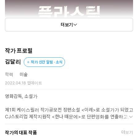
더보기
작가 프로필
김달리
작가 신간 알림 · 소식
학력
미술
2022.04.18
업데이트
영화감독, 소설가
제1회 케이스릴러 작가공모전 장편소설 <이레>로 소설가가 되었고,
CJ스토리업 제작지원작 <한나 때문에>로 단편영화를 연출하고, 다
수 영화제에서 관객들을 만났다.
작가의 대표 작품
더보기
2021년 메가박스플러스엠 X 안전가옥 스토리 공모전 ‘빌런’ <우세