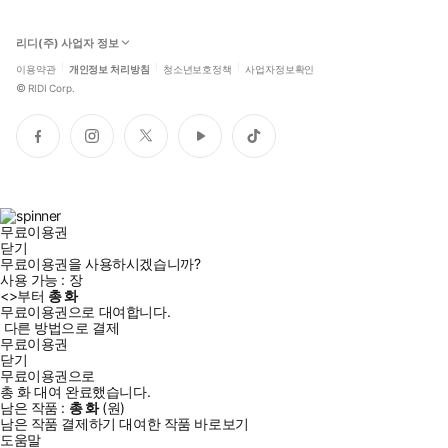
리디(주) 사업자 정보
이용약관
개인정보 처리방침
청소년보호정책
사업자정보확인
©
RIDI Corp.
페
인
트
유
틱
이
스
위
튜
톡
스
타
터
브
북
그
램
무료이용권
닫기
무료이용권을 사용하시겠습니까?
사용 가능 :
장
<
>부터
총
화
무료이용권으로 대여합니다.
다른 방법으로 결제
무료이용권
닫기
무료이용권으로
총
화
대여 완료했습니다.
남은 작품 :
총
화
(
원)
남은 작품 결제하기
대여한 작품 바로보기
도움말