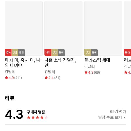
계는 희망>이 당선되었다.
타지 마, 죽지 마, 나
나쁜 소식 전달자,
플라스틱 세대
러브
의 마녀야
안
김달리
김
김달리
김달리
4.3
(
69
)
4
4.9
(
411
)
4.4
(
31
)
리뷰
4.3
69
명 평가
구매자 별점
별점 분포 보기