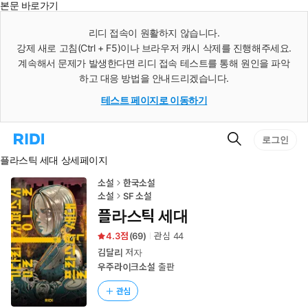
본문 바로가기
인
스
리디 접속이 원활하지 않습니다.
턴
강제 새로 고침(Ctrl + F5)이나 브라우저 캐시 삭제를 진행해주세요.
트
검
계속해서 문제가 발생한다면 리디 접속 테스트를 통해 원인을 파악
색
하고 대응 방법을 안내드리겠습니다.
테스트 페이지로 이동하기
검
리
로그인
색
디
플라스틱 세대 상세페이지
홈
으
로
소설
한국소설
이
소설
SF 소설
동
플라스틱 세대
4.3
(
69
)
관심
44
김달리
저자
우주라이크소설
출판
관심