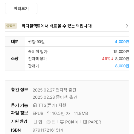
미리보기
리디셀렉트에서 바로 볼 수 있는 책입니다!
셀렉트
대여
권당 90일
4,000원
종이책 정가
15,000원
소장
전자책 정가
46
%↓
8,000원
판매가
8,000원
출간 정보
2025.02.27
전자책 출간
2025.02.28
종이책 출간
듣기 기능
TTS(듣기)
지원
파일 정보
EPUB
약 10.5만 자
11.8MB
지원 환경
PC뷰어
PAPER
앱
웹
ISBN
9791172161514