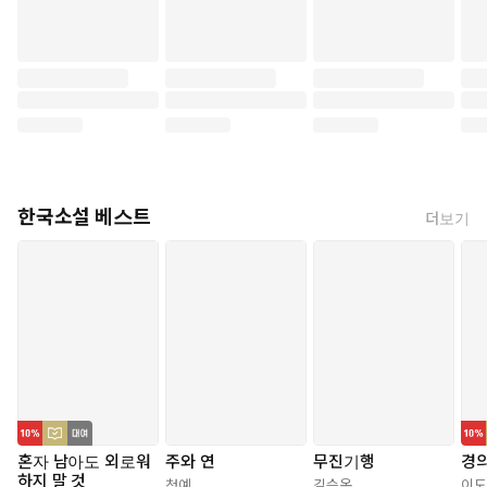
한국소설 베스트
더보기
혼자 남아도 외로워
주와 연
무진기행
경
하지 말 것
청예
김승옥
이도