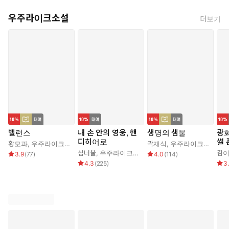
언제부터인가 이상한 징후들이 하나둘 나타난다. 떼죽음당한 물
고기의 사체가 공장 근처 인천 앞바다를 가득 메우고, 사체는 미
우주라이크소설
더보기
세 플라스틱으로 가득차 있다는 것이 해부 결과 발견된다. 또한
출산을 앞두고 의문의 죽음을 맞이한 공장 근로자의 몸속은 끈적
끈적한 합성수지 점액질로 가득 차 있다.
상황이 이러한데도 리코 플라스틱의 사장 이태라는 더 많은 사람에
게 플라스틱 캔디를 파는 일에만 골몰한다. 사람들은 점점 더 플라
스틱에 중독되어가고, 곧 발현기가 다가온다는 알 수 없는 말을 하
는 이태라. 그녀의 꿍꿍이는 과연 무엇일까? 한편 예인은 학계의 권
위자이자 자신의 할아버지인 정교석 박사가 이 사태에 대해 무언가
알고 있다고 예감하지만 그는 입을 굳게 다물고 아무것도 말해주지
밸런스
내 손 안의 영웅, 핸
생명의 샘물
광
않는다. 서서히 밝혀지는 이태라와 할아버지의 비밀, 디스토피아로
디히어로
썰 
황모과
,
우주라이크소설
곽재식
,
우주라이크소설
치닫는 아비규환의 사회, 업보를 조금이라도 책임지기 위한 예인의
심너울
,
우주라이크소설
김
3.9
(
77
)
4.0
(
114
)
분투까지….
4.3
(
225
)
3
인간이 만들어낸 아포칼립스, 더 이상 온전한 상상일 수가 없는 플라
스틱이 넘쳐나는 작금의 시대에 일침을 가하는 듯한 이야기가 시작
된다!