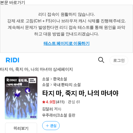
본문 바로가기
인
스
리디 접속이 원활하지 않습니다.
턴
강제 새로 고침(Ctrl + F5)이나 브라우저 캐시 삭제를 진행해주세요.
트
검
계속해서 문제가 발생한다면 리디 접속 테스트를 통해 원인을 파악
색
하고 대응 방법을 안내드리겠습니다.
테스트 페이지로 이동하기
검
리
로그인
색
디
타지 마, 죽지 마, 나의 마녀야 상세페이지
홈
으
로
소설
한국소설
이
소설
국내 판타지 소설
동
타지 마, 죽지 마, 나의 마녀야
4.9
(
411
)
관심
61
김달리
저자
우주라이크소설
출판
관심
미리보기