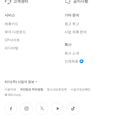
고객센터
공지사항
서비스
기타 문의
제휴카드
원고 투고
뷰어 다운로드
사업 제휴 문의
CP사이트
회사
리디바탕
회사 소개
인재채용
리디(주) 사업자 정보
이용약관
개인정보 처리방침
청소년보호정책
사업자정보확인
©
RIDI Corp.
페
인
트
유
틱
이
스
위
튜
톡
스
타
터
브
북
그
램