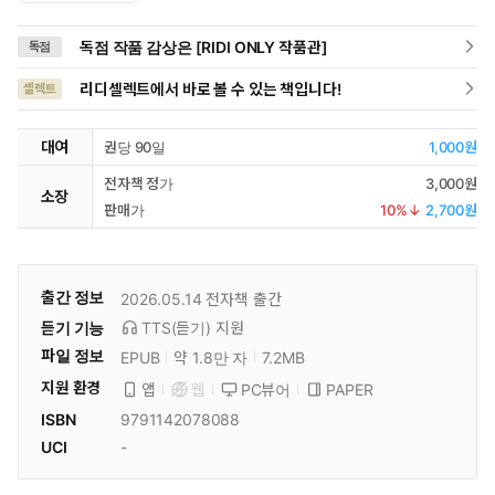
독점 작품 감상은 [RIDI ONLY 작품관]
독점
리디셀렉트에서 바로 볼 수 있는 책입니다!
셀렉트
대여
권당 90일
1,000원
전자책 정가
3,000원
소장
판매가
10
%↓
2,700원
출간 정보
2026.05.14
전자책 출간
듣기 기능
TTS(듣기)
지원
파일 정보
EPUB
약 1.8만 자
7.2MB
지원 환경
PC뷰어
PAPER
앱
웹
ISBN
9791142078088
UCI
-