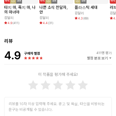
타지 마, 죽지 마, 나
나쁜 소식 전달자,
플라스틱 세대
러브
의 마녀야
안
김달리
김
김달리
김달리
4.3
(
69
)
4
4.9
(
411
)
4.4
(
31
)
리뷰
4.9
411
명 평가
구매자 별점
별점 분포 보기
이 작품을 평가해 주세요!