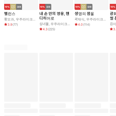
밸런스
내 손 안의 영웅, 핸
생명의 샘물
광
디히어로
썰 
황모과
,
우주라이크소설
곽재식
,
우주라이크소설
심너울
,
우주라이크소설
김
3.9
(
77
)
4.0
(
114
)
4.3
(
225
)
3