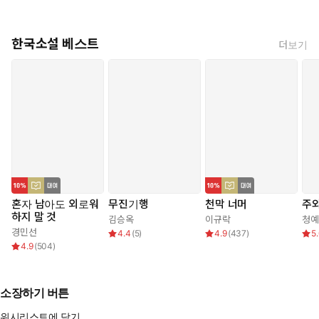
한국소설 베스트
더보기
혼자 남아도 외로워
무진기행
천막 너머
주와
하지 말 것
김승옥
이규락
청예
경민선
4.4
(
5
)
4.9
(
437
)
5
4.9
(
504
)
소장하기 버튼
위시리스트에 담기