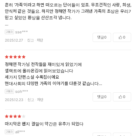
작가(정해연)의 말
흔히 '가족'이라고 하면 떠오르는 단어들이 있죠. 무조건적인 사랑, 희생,
안식처 같은 것들요. 하지만 정해연 작가가 그려낸 가족의 초상은 우리가
나는 그동안 가족의 여러 모습을 참 많이도 다뤄왔다. 나만이 아니
믿고 싶었던 환상을 산산조각 냅니다.
라 다른 작가들도 마찬가지겠지만 가족은 정말 여러 가지 감정을
갖게 해주는 존재다. ‘애증’이라는 단어로도 부족한 복잡한 존재. (…)
이 책에 실린 세 편의 이야기를 읽는 내내, 가장 안전해야 할 '집'이 가장
sse***
앞으로도 많은 가족의 이야기를 담을 것이다. 우리는 태어난 순
숨 막히는 감옥이 될 수도 있다는 사실에 소름이 돋았습니다. 겉으로는 평
댓글
0
0
2025.12.27
신고
차단
간 어쩔 수 없이 누군가의 가족이 된다. 가족이라서 더 깊은 상처
온해 보이는 가족 구성원들이 서로를 향해 품고 있는 의심과 증오, 그리고
를 내기도 하고, 가족이라서 더 원망하게 되기도 한다. 가족 때문
애증의 굴레가 얼마나 끈적하고 서늘한지를 적나라하게 보여주거든요.
에 비뚤어지고, 가족 때문에 범죄자가 될 수도 있다. 그 많은 가족
보통의 가족 드라마가 갈등 끝에 화해라는 따뜻한 포장지로 덮으려 애쓴
의 이야기로 나는 작은 경고를 담고 싶다. 가족이라도, 혹은 가족
정해연 작가님 전작들을 재미있게 읽었기에
다면, 이 책은 그 포장지를 거칠게 뜯어내고 곪아 터진 상처를 정면으로
이라서 ‘그래서는’ 안된다는 경고. (…)
샐랙트에 올라온김에 읽어보았습니다
응시하게 만듭니다. "가족이니까 이해해야지"라는 말이 얼마나 폭력적인
이 후기를 적는 동안 해가 기울었다. 집으로 가야 할 시간이라는 알
세가지 단편소설 수록집이에요
지, 그리고 핏줄이라는 이유로 묶인 관계가 얼마나 기괴하게 비틀릴 수 있
현대사회의 다양한 가족의 이야기를 다룬것 같습니다
림이다. 나는 당신과 마찬가지로 집으로 돌아간다. 따뜻하고 순수하
는지 보여주는 그 시선이 참 흥미로웠습니다.
완벽한 가족은 없다지만 피폐하면서 반전있는 이야기였어요
게 잔인한 내 집으로.
soh***
살인마 이야기도 있고
댓글
0
0
2025.12.23
신고
차단
특히 세 편 모두 어느 하나 느슨한 구석 없이, 마지막 장을 덮을 때까지 긴
단편마다 짧지만 재미있게 읽었어요
장감을 놓지 못하게 하는 흡입력이 대단하네요.
가족애를 강요하는 뻔한 이야기에 지치셨다면, 혹은 가장 가까운 타인들
마지막은 왠지 결말이 약간은 유추가 되었다
의 서늘한 민낯을 확인하고 싶다면 일독을 권합니다. 책을 덮고 나면 옆방
all***
에서 자고 있는 가족이 조금 낯설게 느껴질지도 모르겠네요.