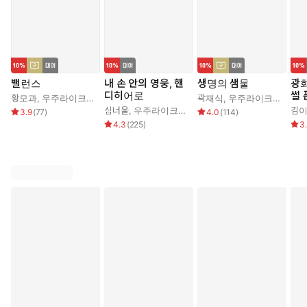
밸런스
내 손 안의 영웅, 핸
생명의 샘물
광
디히어로
썰 
황모과
,
우주라이크소설
곽재식
,
우주라이크소설
심너울
,
우주라이크소설
김
3.9
(
77
)
4.0
(
114
)
4.3
(
225
)
3