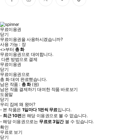
페
인
트
유
틱
이
스
위
튜
톡
스
타
터
브
북
그
램
무료이용권
닫기
무료이용권을 사용하시겠습니까?
사용 가능 :
장
<
>부터
총
화
무료이용권으로 대여합니다.
다른 방법으로 결제
무료이용권
닫기
무료이용권으로
총
화
대여 완료했습니다.
남은 작품 :
총
화
(
원)
남은 작품 결제하기
대여한 작품 바로보기
도움말
닫기
우리 집에 왜 왔어?
- 본 작품은
1일
마다
1
편씩 무료
입니다.
-
최근
10편
은 해당 이용권으로 볼 수 없습니다.
- 해당 이용권으로는
무료로
3일
간
볼 수 있습니다.
확인
무료로 보기
닫기