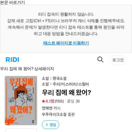
본문 바로가기
인
스
리디 접속이 원활하지 않습니다.
턴
강제 새로 고침(Ctrl + F5)이나 브라우저 캐시 삭제를 진행해주세요.
트
검
계속해서 문제가 발생한다면 리디 접속 테스트를 통해 원인을 파악
색
하고 대응 방법을 안내드리겠습니다.
테스트 페이지로 이동하기
검
리
로그인
색
디
우리 집에 왜 왔어? 상세페이지
홈
으
로
소설
한국소설
이
소설
추리/미스터리/스릴러
동
우리 집에 왜 왔어?
4.1
(
150
)
관심
36
정해연
저자
우주라이크소설
출판
관심