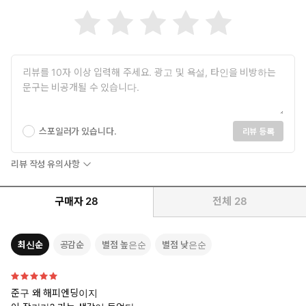
“그 집에 아픈 사람 있죠?”
이 질문에 솔직하게 대답할 수 있나요?
이상적인 가족에 대한 동경으로 만들어지는 불행한 개인
스포일러가 있습니다.
리뷰 등록
도발적인 반전과 흡입력 있는 문장으로 추리?미스터리?스릴러 붐
을 일으킨 베스트셀러 작가 정해연의 소설집 『우리 집에 왜 왔
리뷰 작성 유의사항
어?』가 허블에서 출간됐다.
구매자
28
전체
28
『우리 집에 왜 왔어?』에는 독자의 몰입감을 위해 읽는 쾌감을 극
대화한 소설 세 편이 수록돼 있다. 이 세 이야기는 언제나 정해연의
작품 세계에 있어왔던 ‘가족’이라는 하나의 주제로 연결된다. 정해연
최신순
공감순
별점 높은순
별점 낮은순
은 극단적인 상황을 제시하며 가족에 대한 욕망을 적나라하게 묘사
한다. 하지만 아이러니하게도, 과장된 서사 속에서 등장하는 가족
의 면면들은 지극히도 현실적이다. 『우리 집에 왜 왔어?』는 너무
준구 왜 해피엔딩이지
친숙하기에 잘 알고 있다고 착각하던 ‘가족’이라는 주제를 정해연만