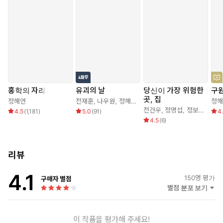
홍학의 자리
유괴의 날
당신이 가장 위험한
구원
곳, 집
정해연
전재훈
,
나우원
,
정해연
정해
전건우
,
정명섭
,
정보라
,
정해
4.5
(
1,181
)
5.0
(
91
)
4
4.5
(
6
)
리뷰
4.1
150
명 평가
구매자 별점
별점 분포 보기
이 작품을 평가해 주세요!