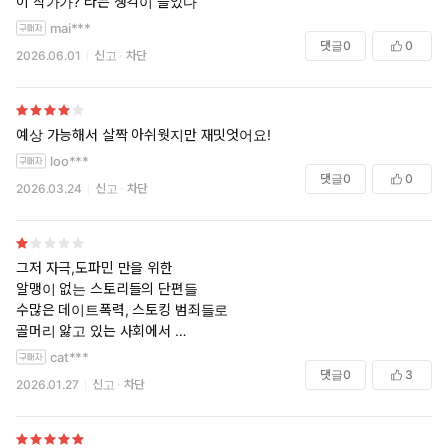
이 작가가? 라는 생각이 들었다
의 장르 문법으로 소화한 파격적인 소설집이다.
mai***
댓글
0
0
2026.06.01
신고
차단
정해연은 작가의 말에서 ‘모성애’나 ‘부성애’는 순수하고도 일그러진
감정일 수 있다고 말했다. 가족을 위해서라면 무엇이든 할 수 있다
는 애정이 잘못된 선택의 개연성으로 작용하는 것이다. 관점에 따라
순수하게도, 공포스럽게도 받아들여질 수 있는 문장 ‘우리 집에 왜
예상 가능해서 살짝 아쉬웟지만 재밋엇어요!
왔어?’는 이런 애정의 이중성을 나타낸다는 의미로 이 소설집의 제
loo***
목이 되었다.
댓글
0
0
2026.03.24
신고
차단
운명의 짝을 찾고 싶어 노력하지만 상황이 잘 풀리지 않는 청년
(「반려, 너」), 딸과 가족에 대한 책임감으로 희생하는 1980년대
가장(「준구」), 사랑하는 딸의 병을 고치기 위해 수단과 방법을 가
그저 자극,도파민 만을 위한
리지 않는 엄마(「살」). 얼핏 평범해 보이는 주인공들은 일상적으
알맹이 없는 스토리들의 단편들
수많은 데이트폭력, 스토킹 범죄들로
로 접할 수 있는 관계에 대한 문제를 해결하기 위해 노력한다. 하지
골머리 앓고 있는 사회에서
만 ‘정상성’에 너무나도 집착하는 그들은 어떻게 보면 상식적이지 않
굳이 스토킹살해범죄자를 교묘하게
은 선택을 하며 독자마저도 예측하지 못했던 전개 속으로 들어간다.
cat***
미화하고 범죄자의 시선과 사고방식을
댓글
0
3
상황은 급변한다. 거침없이 나아가는 작가 정해연의 문장은 결말과
2026.01.27
신고
차단
즐기는 듯한 문체가 불쾌했어요
함께 ‘문제의 실체’를 독자의 눈앞에 들이민다.