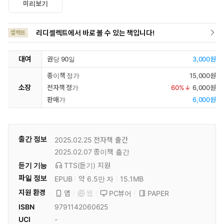
미리보기
리디셀렉트에서 바로 볼 수 있는 책입니다!
셀렉트
대여
권당 90일
3,000원
종이책 정가
15,000원
소장
전자책 정가
60
%↓
6,000원
판매가
6,000원
출간 정보
2025.02.25
전자책 출간
2025.02.07
종이책 출간
듣기 기능
TTS(듣기)
지원
파일 정보
EPUB
약 6.5만 자
15.1MB
지원 환경
PC뷰어
PAPER
앱
웹
ISBN
9791142060625
UCI
-